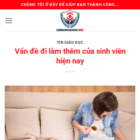
Bỏ
CHÚNG TÔI Ở ĐÂY ĐỂ GIÚP BẠN THÀNH CÔNG...
qua
nội
dung
TIN GIÁO DỤC
Vấn đề đi làm thêm của sinh viên
hiện nay