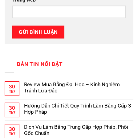
BẢN TIN NỔI BẬT
Review Mua Bằng Đại Học – Kinh Nghiệm
30
Tránh Lừa Đảo
Th7
Không
có
Hướng Dẫn Chi Tiết Quy Trình Làm Bằng Cấp 3
bình
30
luận
Hợp Pháp
Th7
ở
Review
Không
Mua
có
Dịch Vụ Làm Bằng Trung Cấp Hợp Pháp, Phôi
Bằng
bình
30
Đại
luận
Gốc Chuẩn
Th7
ở
Học