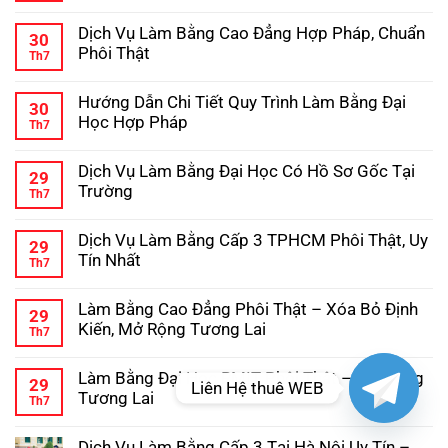
Hướng
Không
–
Dẫn
có
Kinh
Dịch Vụ Làm Bằng Cao Đẳng Hợp Pháp, Chuẩn
Chi
bình
Nghiệm
30
Tiết
luận
Tránh
Phôi Thật
Th7
ở
Quy
Lừa
Dịch
Không
Trình
Đảo
Vụ
có
Làm
Hướng Dẫn Chi Tiết Quy Trình Làm Bằng Đại
Làm
bình
Bằng
30
Bằng
luận
Cấp
Học Hợp Pháp
Th7
ở
Trung
3
Dịch
Không
Cấp
Hợp
Vụ
có
Hợp
Pháp
Dịch Vụ Làm Bằng Đại Học Có Hồ Sơ Gốc Tại
Làm
bình
Pháp,
29
Bằng
luận
Phôi
Trường
Th7
ở
Cao
Gốc
Hướng
Không
Đẳng
Chuẩn
Dẫn
có
Hợp
Dịch Vụ Làm Bằng Cấp 3 TPHCM Phôi Thật, Uy
Chi
bình
Pháp,
29
Tiết
luận
Chuẩn
Tín Nhất
Th7
ở
Quy
Phôi
Dịch
Không
Trình
Thật
Vụ
có
Làm
Làm Bằng Cao Đẳng Phôi Thật – Xóa Bỏ Định
Làm
bình
Bằng
29
Bằng
luận
Đại
Kiến, Mở Rộng Tương Lai
Th7
ở
Đại
Học
Dịch
Không
Học
Hợp
Vụ
có
Có
Pháp
Làm Bằng Đại Học RMIT Phôi Thật – Mở Rộng
Làm
bình
Hồ
29
Liên Hệ thuê WEB
Bằng
luận
Sơ
Tương Lai
Th7
ở
Cấp
Gốc
Làm
Không
3
Tại
Bằng
có
TPHCM
Trường
Dịch Vụ Làm Bằng Cấp 3 Tại Hà Nội Uy Tín –
Cao
bình