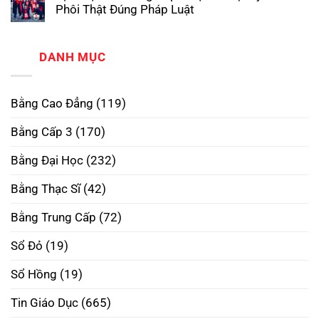
Đẳng
luận
Thật,
Phôi Thật Đúng Pháp Luật
ở
Phôi
Uy
Làm
Không
Thật
Tín
Bằng
có
–
Nhất
Đại
bình
Xóa
Học
luận
DANH MỤC
Bỏ
ở
RMIT
Định
Dịch
Phôi
Kiến,
Vụ
Thật
Mở
Làm
–
Rộng
Bằng Cao Đẳng
(119)
Bằng
Mở
Tương
Cấp
Rộng
Lai
3
Tương
Bằng Cấp 3
(170)
Tại
Lai
Hà
Nội
Bằng Đại Học
(232)
Uy
Tín
–
Bằng Thạc Sĩ
(42)
Phôi
Thật
Đúng
Bằng Trung Cấp
(72)
Pháp
Luật
Sổ Đỏ
(19)
Sổ Hồng
(19)
Tin Giáo Dục
(665)