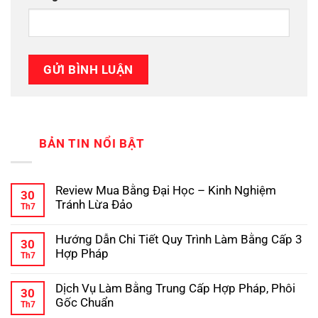
BẢN TIN NỔI BẬT
Review Mua Bằng Đại Học – Kinh Nghiệm
30
Tránh Lừa Đảo
Th7
Không
có
Hướng Dẫn Chi Tiết Quy Trình Làm Bằng Cấp 3
bình
30
luận
Hợp Pháp
Th7
ở
Review
Không
Mua
có
Dịch Vụ Làm Bằng Trung Cấp Hợp Pháp, Phôi
Bằng
bình
30
Đại
luận
Gốc Chuẩn
Th7
ở
Học
Hướng
Không