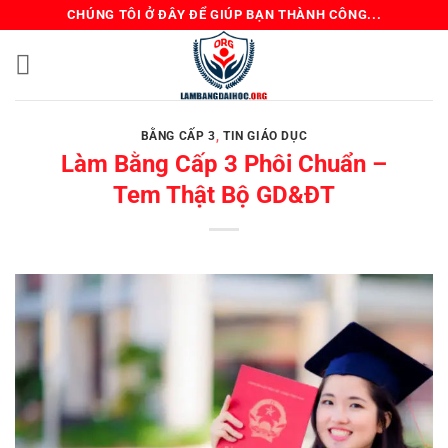
Bỏ
CHÚNG TÔI Ở ĐÂY ĐỂ GIÚP BẠN THÀNH CÔNG...
qua
nội
dung
BẰNG CẤP 3
,
TIN GIÁO DỤC
Làm Bằng Cấp 3 Phôi Chuẩn –
Tem Thật Bộ GD&ĐT