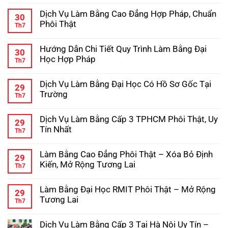
–
Dẫn
có
Kinh
Dịch Vụ Làm Bằng Cao Đẳng Hợp Pháp, Chuẩn
Chi
bình
Nghiệm
30
Tiết
luận
Tránh
Phôi Thật
Th7
ở
Quy
Lừa
Dịch
Không
Trình
Đảo
Vụ
có
Làm
Hướng Dẫn Chi Tiết Quy Trình Làm Bằng Đại
Làm
bình
Bằng
30
Bằng
luận
Cấp
Học Hợp Pháp
Th7
ở
Trung
3
Dịch
Không
Cấp
Hợp
Vụ
có
Hợp
Pháp
Dịch Vụ Làm Bằng Đại Học Có Hồ Sơ Gốc Tại
Làm
bình
Pháp,
29
Bằng
luận
Phôi
Trường
Th7
ở
Cao
Gốc
Hướng
Không
Đẳng
Chuẩn
Dẫn
có
Hợp
Dịch Vụ Làm Bằng Cấp 3 TPHCM Phôi Thật, Uy
Chi
bình
Pháp,
29
Tiết
luận
Chuẩn
Tín Nhất
Th7
ở
Quy
Phôi
Dịch
Không
Trình
Thật
Vụ
có
Làm
Làm Bằng Cao Đẳng Phôi Thật – Xóa Bỏ Định
Làm
bình
Bằng
29
Bằng
luận
Đại
Kiến, Mở Rộng Tương Lai
Th7
ở
Đại
Học
Dịch
Không
Học
Hợp
Vụ
có
Có
Pháp
Làm Bằng Đại Học RMIT Phôi Thật – Mở Rộng
Làm
bình
Hồ
29
Bằng
luận
Sơ
Tương Lai
Th7
ở
Cấp
Gốc
Làm
Không
3
Tại
Bằng
có
TPHCM
Trường
Dịch Vụ Làm Bằng Cấp 3 Tại Hà Nội Uy Tín –
Cao
bình
Phôi