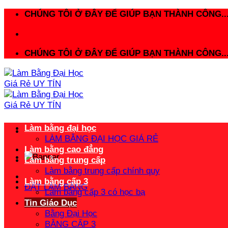
Bỏ
CHÚNG TÔI Ở ĐÂY ĐỂ GIÚP BẠN THÀNH CÔNG..
qua
nội
dung
CHÚNG TÔI Ở ĐÂY ĐỂ GIÚP BẠN THÀNH CÔNG..
Làm bằng đại học
LÀM BẰNG ĐẠI HỌC GIÁ RẺ
Làm bằng cao đẳng
Làm bằng trung cấp
Làm bằng trung cấp chính quy
Làm bằng cấp 3
ĐẶT LÀM BẰNG
Làm bằng cấp 3 có học bạ
Tin Giáo Dục
Bằng Đại Học
BẰNG CẤP 3