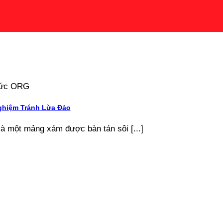
 tức ORG
ghiệm Tránh Lừa Đảo
là một mảng xám được bàn tán sôi [...]