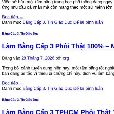
Việc sở hữu một tấm bằng trung học phổ thông đang ngày cà
ứng nhu cầu cá nhân mà còn mang theo một sứ mệnh lớn l
Đọc tiếp
→
Danh mục
Bằng Cấp 3
,
Tin Giáo Dục
Để lại bình luận
Bằng Cấp 3
,
Tin Giáo Dục
Làm Bằng Cấp 3 Phôi Thật 100% – 
Đăng vào
28 Tháng 7, 2026
bởi
org
Trong bối cảnh tuyển dụng hiện nay, một tấm bằng tốt nghi
bạn đang bế tắc vì thiếu đi chứng chỉ này, dịch vụ làm bằn
Đọc tiếp
→
Danh mục
Bằng Cấp 3
,
Tin Giáo Dục
Để lại bình luận
Bằng Cấp 3
,
Tin Giáo Dục
Làm Bằng Cấp 3 TPHCM Phôi Thật 