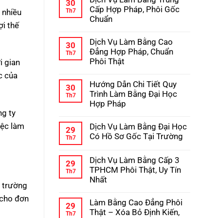
bình
30
Học
luận
Cấp Hợp Pháp, Phôi Gốc
 nhiều
Th7
–
ở
Chuẩn
Kinh
Hướng
ợi thế
Nghiệm
Dẫn
Không
Tránh
Chi
có
Lừa
Dịch Vụ Làm Bằng Cao
Tiết
bình
30
Đảo
Quy
luận
Đẳng Hợp Pháp, Chuẩn
Th7
Trình
ở
Phôi Thật
i gian
Làm
Dịch
Bằng
Vụ
Không
c của
Cấp
Làm
có
3
Hướng Dẫn Chi Tiết Quy
Bằng
bình
30
Hợp
Trung
luận
Trình Làm Bằng Đại Học
Th7
Pháp
Cấp
ở
Hợp Pháp
Hợp
Dịch
Pháp,
ng ty
Vụ
Không
Phôi
Làm
có
Gốc
iệc làm
Dịch Vụ Làm Bằng Đại Học
Bằng
bình
29
Chuẩn
Cao
luận
Có Hồ Sơ Gốc Tại Trường
Th7
Đẳng
ở
Hợp
Không
Hướng
Pháp,
có
Dẫn
Dịch Vụ Làm Bằng Cấp 3
Chuẩn
bình
Chi
29
Phôi
luận
Tiết
TPHCM Phôi Thật, Uy Tín
Th7
Thật
ở
Quy
Nhất
Dịch
Trình
c trường
Vụ
Làm
Không
Làm
Bằng
 cho đơn
có
Bằng
Làm Bằng Cao Đẳng Phôi
Đại
bình
29
Đại
Học
luận
Thật – Xóa Bỏ Định Kiến,
Th7
Học
Hợp
ở