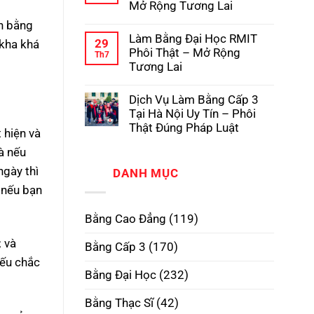
Mở Rộng Tương Lai
Có
Pháp
Dịch
Hồ
Vụ
Không
nh bằng
Sơ
Làm
có
Gốc
Làm Bằng Đại Học RMIT
Bằng
bình
29
 kha khá
Tại
Cấp
luận
Phôi Thật – Mở Rộng
Trường
Th7
3
ở
Tương Lai
TPHCM
Làm
Phôi
Bằng
Không
Thật,
Cao
có
Uy
Dịch Vụ Làm Bằng Cấp 3
Đẳng
bình
Tín
Phôi
luận
Tại Hà Nội Uy Tín – Phôi
Nhất
Thật
ở
Thật Đúng Pháp Luật
–
Làm
 hiện và
Xóa
Bằng
Không
Bỏ
là nếu
Đại
có
Định
Học
bình
Kiến,
ngày thì
RMIT
DANH MỤC
luận
Mở
Phôi
ở
Rộng
 nếu bạn
Thật
Dịch
Tương
–
Vụ
Lai
Mở
Làm
Bằng Cao Đẳng
(119)
Rộng
Bằng
Tương
Cấp
Lai
3
; và
Bằng Cấp 3
(170)
Tại
Hà
Nếu chắc
Nội
Bằng Đại Học
(232)
Uy
Tín
–
Bằng Thạc Sĩ
(42)
Phôi