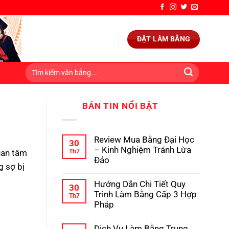
ĐẶT LÀM BẰNG
BẢN TIN NỔI BẬT
Review Mua Bằng Đại Học
30
– Kinh Nghiệm Tránh Lừa
Th7
uan tâm
Đảo
g sợ bị
Không
có
Hướng Dẫn Chi Tiết Quy
bình
30
luận
Trình Làm Bằng Cấp 3 Hợp
Th7
ở
Pháp
Review
Mua
Không
Bằng
có
Dịch Vụ Làm Bằng Trung
Đại