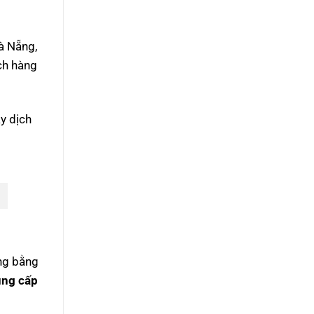
Đà Nẵng,
ch hàng
y dịch
ống bằng
ung cấp