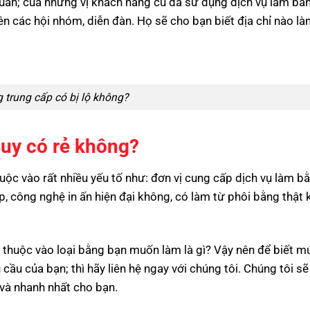
uan; của những vị khách hàng cũ đã sử dụng dịch vụ làm bằ
rên các hội nhóm, diễn đàn. Họ sẽ cho bạn biết địa chỉ nào l
trung cấp có bị lộ không?
quy có rẻ không?
uộc vào rất nhiều yếu tố như: đơn vị cung cấp dịch vụ làm b
p, công nghệ in ấn hiện đại không, có làm từ phôi bằng thật 
thuộc vào loại bằng bạn muốn làm là gì? Vậy nên để biết m
 cầu của bạn; thì hãy liên hệ ngay với chúng tôi. Chúng tôi s
 và nhanh nhất cho bạn.