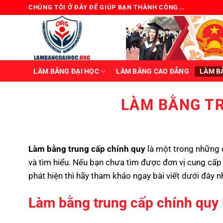
Bỏ
CHÚNG TÔI Ở ĐÂY ĐỂ GIÚP BẠN THÀNH CÔNG...
qua
nội
dung
LÀM BẰNG ĐẠI HỌC
LÀM BẰNG CAO ĐẲNG
LÀM B
LÀM BẰNG T
Làm bằng trung cấp chính quy
là một trong những 
và tìm hiểu. Nếu bạn chưa tìm được đơn vị cung cấp d
phát hiện thì hãy tham khảo ngay bài viết dưới đây n
Làm bằng trung cấp chính quy l