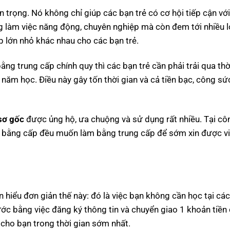
 trọng. Nó không chỉ giúp các bạn trẻ có cơ hội tiếp cận với
g làm việc năng động, chuyên nghiệp mà còn đem tới nhiều l
p lớn nhỏ khác nhau cho các bạn trẻ.
g trung cấp chính quy thì các bạn trẻ cần phải trải qua thờ
 năm học. Điều này gây tốn thời gian và cả tiền bạc, công sứ
sơ gốc
được ủng hộ, ưa chuộng và sử dụng rất nhiều. Tại cô
m bằng cấp đều muốn làm bằng trung cấp để sớm xin được v
n hiểu đơn giản thế này: đó là việc bạn không cần học tại cá
c bằng việc đăng ký thông tin và chuyển giao 1 khoản tiền
 cho bạn trong thời gian sớm nhất.