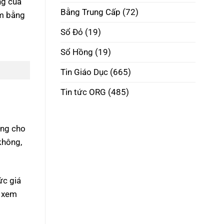
ng của
Thật
Đúng
Bằng Trung Cấp
(72)
àm bằng
Pháp
Luật
Sổ Đỏ
(19)
Sổ Hồng
(19)
Tin Giáo Dục
(665)
Tin tức ORG
(485)
ằng cho
không,
ức giá
ẽ xem