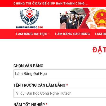
Bỏ
CHÚNG TÔI Ở ĐÂY ĐỂ GIÚP BẠN THÀNH CÔNG...
qua
nội
dung
LÀM BẰNG ĐẠI HỌC
LÀM BẰNG CAO ĐẲNG
LÀM B
ĐẶ
CHỌN VĂN BẰNG
TÊN TRƯỜNG CẦN LÀM BẰNG
*
NĂM TỐT NGHIỆP
*