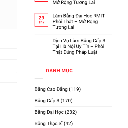
Mở Rộng Tương Lai
Có
Pháp
Dịch
Hồ
Vụ
Không
Sơ
Làm
có
Gốc
Làm Bằng Đại Học RMIT
Bằng
bình
29
Tại
Cấp
luận
Phôi Thật – Mở Rộng
Trường
Th7
3
ở
Tương Lai
TPHCM
Làm
Phôi
Bằng
Không
Thật,
Cao
có
Uy
Dịch Vụ Làm Bằng Cấp 3
Đẳng
bình
Tín
Phôi
luận
Tại Hà Nội Uy Tín – Phôi
Nhất
Thật
ở
Thật Đúng Pháp Luật
–
Làm
Xóa
Bằng
Không
Bỏ
Đại
có
Định
Học
bình
Kiến,
RMIT
DANH MỤC
luận
Mở
Phôi
ở
Rộng
Thật
Dịch
Tương
–
Vụ
Lai
Mở
Làm
Bằng Cao Đẳng
(119)
Rộng
Bằng
Tương
Cấp
Lai
3
Bằng Cấp 3
(170)
Tại
Hà
Nội
Bằng Đại Học
(232)
Uy
Tín
–
Bằng Thạc Sĩ
(42)
Phôi