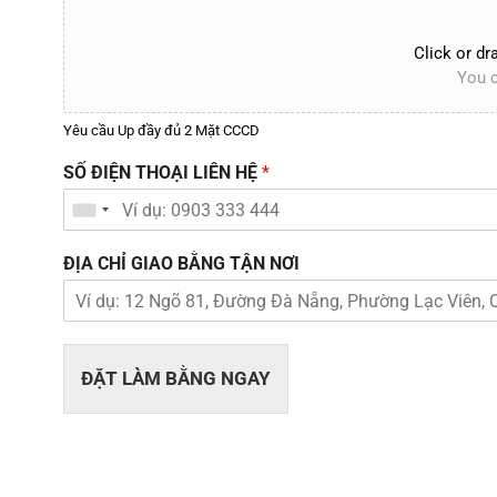
Click or dra
You c
Yêu cầu Up đầy đủ 2 Mặt CCCD
SỐ ĐIỆN THOẠI LIÊN HỆ
*
ĐỊA CHỈ GIAO BẰNG TẬN NƠI
ĐẶT LÀM BẰNG NGAY