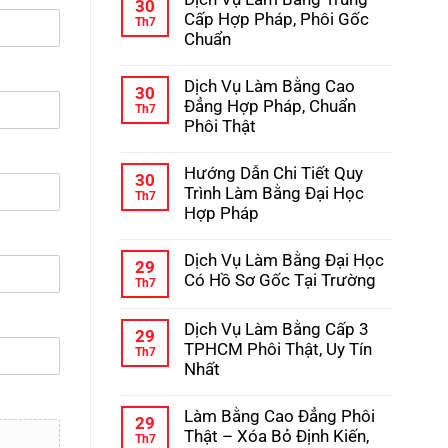
bình
30
Học
luận
Cấp Hợp Pháp, Phôi Gốc
Th7
–
ở
Chuẩn
Kinh
Hướng
Nghiệm
Dẫn
Không
Tránh
Chi
có
Lừa
Dịch Vụ Làm Bằng Cao
Tiết
bình
30
Đảo
Quy
luận
Đẳng Hợp Pháp, Chuẩn
Th7
Trình
ở
Phôi Thật
Làm
Dịch
Bằng
Vụ
Không
Cấp
Làm
có
3
Hướng Dẫn Chi Tiết Quy
Bằng
bình
30
Hợp
Trung
luận
Trình Làm Bằng Đại Học
Th7
Pháp
Cấp
ở
Hợp Pháp
Hợp
Dịch
Pháp,
Vụ
Không
Phôi
Làm
có
Gốc
Dịch Vụ Làm Bằng Đại Học
Bằng
bình
29
Chuẩn
Cao
luận
Có Hồ Sơ Gốc Tại Trường
Th7
Đẳng
ở
Hợp
Không
Hướng
Pháp,
có
Dẫn
Dịch Vụ Làm Bằng Cấp 3
Chuẩn
bình
Chi
29
Phôi
luận
Tiết
TPHCM Phôi Thật, Uy Tín
Th7
Thật
ở
Quy
Nhất
Dịch
Trình
Vụ
Làm
Không
Làm
Bằng
có
Bằng
Làm Bằng Cao Đẳng Phôi
Đại
bình
29
Đại
Học
luận
Thật – Xóa Bỏ Định Kiến,
Th7
Học
Hợp
ở