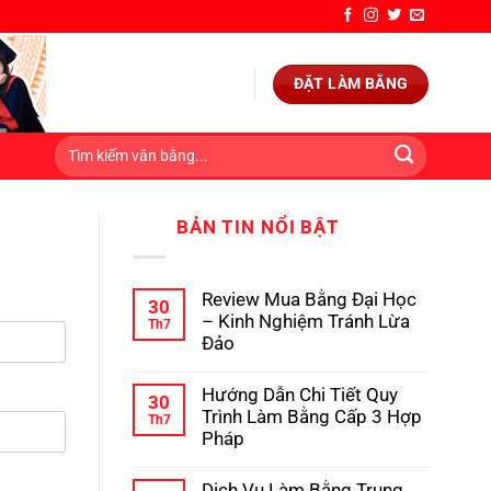
ĐẶT LÀM BẰNG
BẢN TIN NỔI BẬT
Review Mua Bằng Đại Học
30
– Kinh Nghiệm Tránh Lừa
Th7
Đảo
Không
có
Hướng Dẫn Chi Tiết Quy
bình
30
luận
Trình Làm Bằng Cấp 3 Hợp
Th7
ở
Pháp
Review
Mua
Không
Bằng
có
Dịch Vụ Làm Bằng Trung
Đại