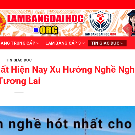
BẰNG TRUNG CẤP
LÀM BẰNG CẤP 3
TIN GIÁO DỤC
TIN GIÁO DỤC
hất Hiện Nay Xu Hướng Nghề Ngh
Tương Lai