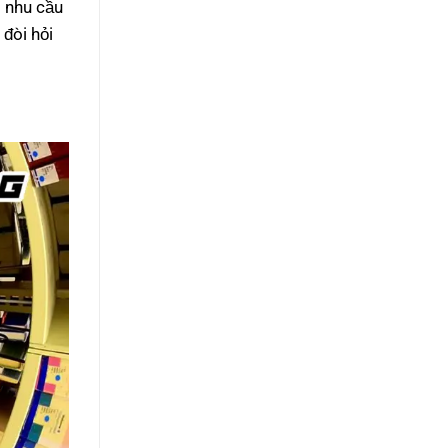
g nhu cầu
 đòi hỏi