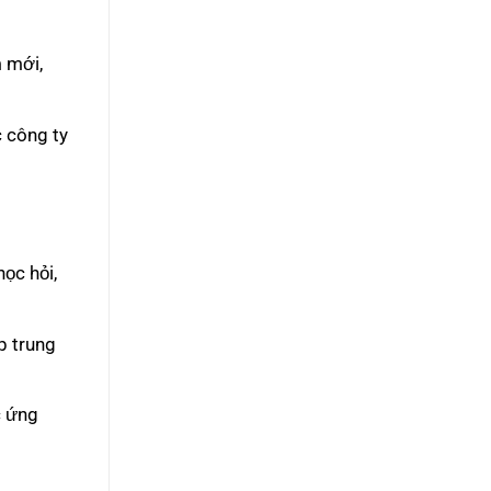
m mới,
c công ty
ọc hỏi,
p trung
c ứng