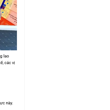
g lao
, các vị
ực này.