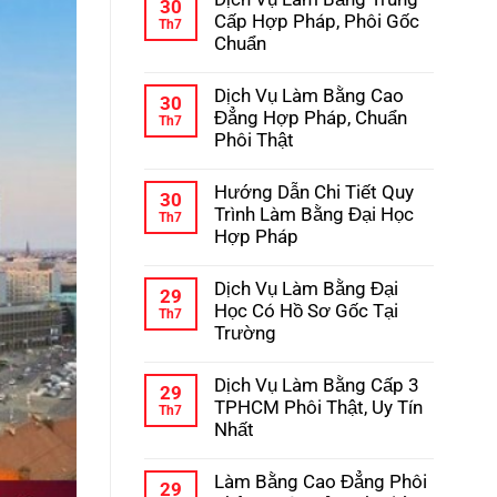
bình
30
Học
luận
Cấp Hợp Pháp, Phôi Gốc
Th7
–
ở
Chuẩn
Kinh
Hướng
Nghiệm
Dẫn
Không
Tránh
Chi
có
Lừa
Dịch Vụ Làm Bằng Cao
Tiết
bình
30
Đảo
Quy
luận
Đẳng Hợp Pháp, Chuẩn
Th7
Trình
ở
Phôi Thật
Làm
Dịch
Bằng
Vụ
Không
Cấp
Làm
có
3
Hướng Dẫn Chi Tiết Quy
Bằng
bình
30
Hợp
Trung
luận
Trình Làm Bằng Đại Học
Th7
Pháp
Cấp
ở
Hợp Pháp
Hợp
Dịch
Pháp,
Vụ
Không
Phôi
Làm
có
Gốc
Dịch Vụ Làm Bằng Đại
Bằng
bình
29
Chuẩn
Cao
luận
Học Có Hồ Sơ Gốc Tại
Th7
Đẳng
ở
Trường
Hợp
Hướng
Pháp,
Dẫn
Không
Chuẩn
Chi
có
Phôi
Dịch Vụ Làm Bằng Cấp 3
Tiết
bình
29
Thật
Quy
luận
TPHCM Phôi Thật, Uy Tín
Th7
Trình
ở
Nhất
Làm
Dịch
Bằng
Vụ
Không
Đại
Làm
có
Học
Làm Bằng Cao Đẳng Phôi
Bằng
bình
29
Hợp
Đại