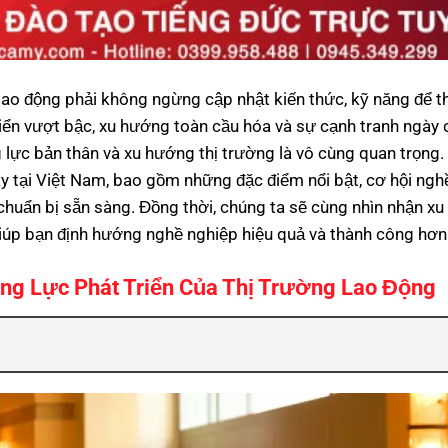
 lao động phải không ngừng cập nhật kiến thức, kỹ năng để t
riển vượt bậc, xu hướng toàn cầu hóa và sự cạnh tranh ngày
 lực bản thân và xu hướng thị trường là vô cùng quan trọng. 
y tại Việt Nam, bao gồm những đặc điểm nổi bật, cơ hội ngh
huẩn bị sẵn sàng. Đồng thời, chúng ta sẽ cùng nhìn nhận x
giúp bạn định hướng nghề nghiệp hiệu quả và thành công hơn
ng Lực Phát Triển Của Thị Trường Lao Động