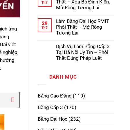
luận
Thật – Xóa Bỏ Định Kiến,
Th7
Pháp
Học
ở
Mở Rộng Tương Lai
Có
Dịch
Hồ
Vụ
Không
Sơ
Làm
có
Gốc
Làm Bằng Đại Học RMIT
Bằng
bình
29
Tại
Cấp
luận
Phôi Thật – Mở Rộng
Th7
hích ứng
Trường
3
ở
Tương Lai
TPHCM
Làm
 càng
Phôi
Bằng
Không
Thật,
Cao
có
Bài viết
Uy
Dịch Vụ Làm Bằng Cấp 3
Đẳng
bình
Tín
Phôi
luận
Tại Hà Nội Uy Tín – Phôi
ề nghiệp,
Nhất
Thật
ở
Thật Đúng Pháp Luật
–
Làm
u hướng
Xóa
Bằng
Không
Bỏ
.
Đại
có
Định
Học
bình
Kiến,
RMIT
DANH MỤC
luận
Mở
Phôi
ở
Rộng
Thật
Dịch
Tương
–
Vụ
Lai
Mở
Làm
Bằng Cao Đẳng
(119)
Rộng
Bằng
Tương
Cấp
Lai
3
Bằng Cấp 3
(170)
Tại
Hà
Nội
Bằng Đại Học
(232)
Uy
Tín
–