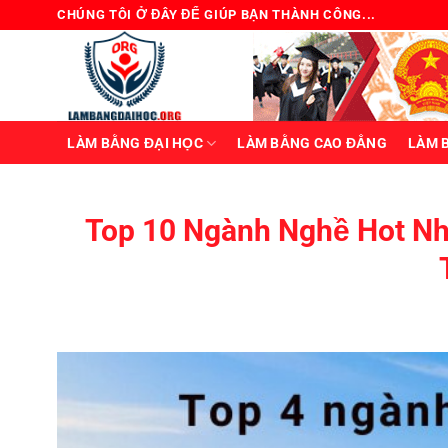
Bỏ
CHÚNG TÔI Ở ĐÂY ĐỂ GIÚP BẠN THÀNH CÔNG...
qua
nội
dung
LÀM BẰNG ĐẠI HỌC
LÀM BẰNG CAO ĐẲNG
LÀM 
Top 10 Ngành Nghề Hot N