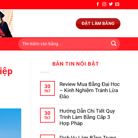
ĐẶT LÀM BẰNG
BẢN TIN NỔI BẬT
iệp
Review Mua Bằng Đại Học
30
– Kinh Nghiệm Tránh Lừa
Th7
Đảo
Không
có
Hướng Dẫn Chi Tiết Quy
bình
30
luận
Trình Làm Bằng Cấp 3
Th7
ở
Hợp Pháp
Review
Mua
Không
Bằng
có
Dịch Vụ Làm Bằng Trung
Đại