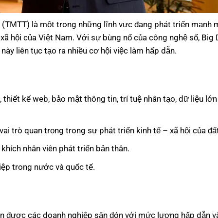
(TMTT) là một trong những lĩnh vực đang phát triển mạnh 
 xã hội của Việt Nam. Với sự bùng nổ của công nghệ số, Big D
ày liên tục tạo ra nhiều cơ hội việc làm hấp dẫn.
hiết kế web, bảo mật thông tin, trí tuệ nhân tạo, dữ liệu lớn
i trò quan trọng trong sự phát triển kinh tế – xã hội của đấ
khích nhân viên phát triển bản thân.
iệp trong nước và quốc tế.
ôn được các doanh nghiệp săn đón với mức lương hấp dẫn v