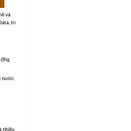
mẽ và
ata, trí
 (Big
t nước.
à nhiều