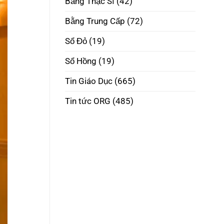
Bằng Thạc Sĩ
(42)
Phôi
Thật
Đúng
Bằng Trung Cấp
(72)
Pháp
Luật
Sổ Đỏ
(19)
Sổ Hồng
(19)
Tin Giáo Dục
(665)
Tin tức ORG
(485)