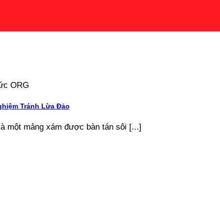
 tức ORG
ghiệm Tránh Lừa Đảo
là một mảng xám được bàn tán sôi [...]