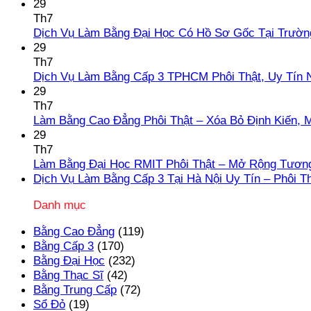
29
Th7
Dịch Vụ Làm Bằng Đại Học Có Hồ Sơ Gốc Tại Trườn
29
Th7
Dịch Vụ Làm Bằng Cấp 3 TPHCM Phôi Thật, Uy Tín 
29
Th7
Làm Bằng Cao Đẳng Phôi Thật – Xóa Bỏ Định Kiến, 
29
Th7
Làm Bằng Đại Học RMIT Phôi Thật – Mở Rộng Tương
Dịch Vụ Làm Bằng Cấp 3 Tại Hà Nội Uy Tín – Phôi T
Danh mục
Bằng Cao Đẳng
(119)
Bằng Cấp 3
(170)
Bằng Đại Học
(232)
Bằng Thạc Sĩ
(42)
Bằng Trung Cấp
(72)
Sổ Đỏ
(19)