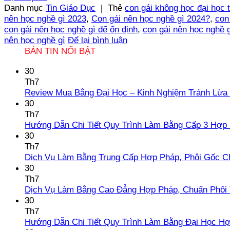
Danh mục
Tin Giáo Dục
|
Thẻ
con gái không học đại học 
nên học nghề gì 2023
,
Con gái nên học nghề gì 2024?
,
con
con gái nên học nghề gì để ổn định
,
con gái nên học nghề g
nên học nghề gì
Để lại bình luận
BẢN TIN NỔI BẬT
30
Th7
Review Mua Bằng Đại Học – Kinh Nghiệm Tránh Lừa
30
Th7
Hướng Dẫn Chi Tiết Quy Trình Làm Bằng Cấp 3 Hợp
30
Th7
Dịch Vụ Làm Bằng Trung Cấp Hợp Pháp, Phôi Gốc C
30
Th7
Dịch Vụ Làm Bằng Cao Đẳng Hợp Pháp, Chuẩn Phôi 
30
Th7
Hướng Dẫn Chi Tiết Quy Trình Làm Bằng Đại Học H