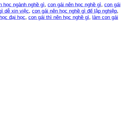
n học ngành nghề gì
,
con gái nên học nghề gì
,
con gái
ì dễ xin việc
,
con gái nên học nghề gì để lập nghiệp
,
học đại học
,
con gái thì nên học nghề gì
,
làm con gái