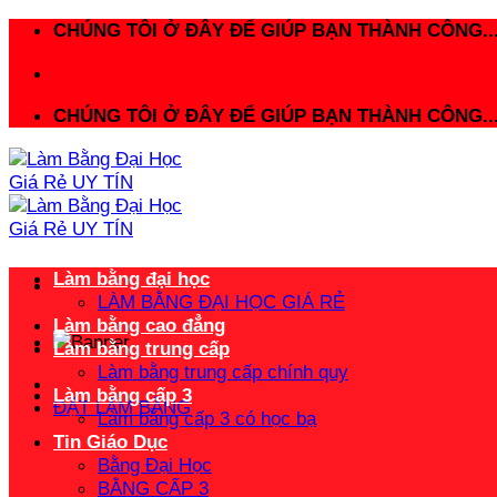
Bỏ
CHÚNG TÔI Ở ĐÂY ĐỂ GIÚP BẠN THÀNH CÔNG..
qua
nội
dung
CHÚNG TÔI Ở ĐÂY ĐỂ GIÚP BẠN THÀNH CÔNG..
Làm bằng đại học
LÀM BẰNG ĐẠI HỌC GIÁ RẺ
Làm bằng cao đẳng
Làm bằng trung cấp
Làm bằng trung cấp chính quy
Làm bằng cấp 3
ĐẶT LÀM BẰNG
Làm bằng cấp 3 có học bạ
Tin Giáo Dục
Bằng Đại Học
BẰNG CẤP 3