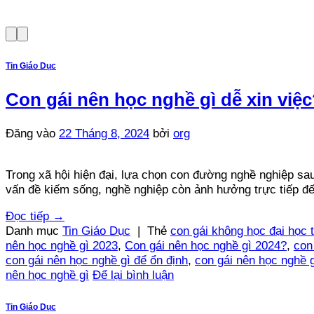
Tin Giáo Dục
Con gái nên học nghề gì dễ xin việ
Đăng vào
22 Tháng 8, 2024
bởi
org
Trong xã hội hiện đại, lựa chọn con đường nghề nghiệp sau 
vấn đề kiếm sống, nghề nghiệp còn ảnh hưởng trực tiếp đế
Đọc tiếp
→
Danh mục
Tin Giáo Dục
|
Thẻ
con gái không học đại học 
nên học nghề gì 2023
,
Con gái nên học nghề gì 2024?
,
con
con gái nên học nghề gì để ổn định
,
con gái nên học nghề g
nên học nghề gì
Để lại bình luận
Tin Giáo Dục