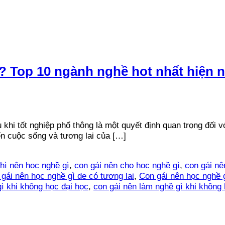
c? Top 10 ngành nghề hot nhất hiện 
khi tốt nghiệp phổ thông là một quyết định quan trọng đối v
n cuộc sống và tương lai của […]
thì nên học nghề gì
,
con gái nên cho học nghề gì
,
con gái nê
 gái nên học nghề gì de có tương lai
,
Con gái nên học nghề g
ì khi không học đại học
,
con gái nên làm nghề gì khi không 