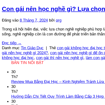
Con gái nên học nghề gì? Lựa ch
Đăng vào
8 Tháng 7, 2024
bởi
org
Trong xã hội hiện đại, việc lựa chọn nghề nghiệp phù hợp l
sống, nghề nghiệp còn là con đường để phát triển bản thân,
Đọc tiếp
→
Danh mục
Tin Giáo Dục
|
Thẻ
con gái không học đại học 
gái nên học nghề gì 2024?
,
con gái nên học nghề gì để ổn 
không học đại học
,
con gái thì nên học nghề gì
,
làm con gá
BẢN TIN NỔI BẬT
30
Th7
Review Mua Bằng Đại Học – Kinh Nghiệm Tránh Lừa
30
Th7
Hướng Dẫn Chi Tiết Quy Trình Làm Bằng Cấp 3 Hợp
30