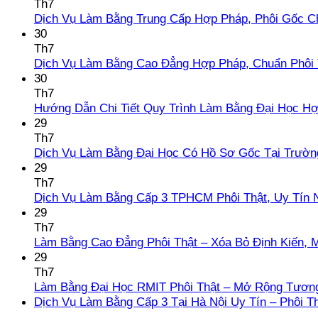
Th7
Dịch Vụ Làm Bằng Trung Cấp Hợp Pháp, Phôi Gốc C
30
Th7
Dịch Vụ Làm Bằng Cao Đẳng Hợp Pháp, Chuẩn Phôi 
30
Th7
Hướng Dẫn Chi Tiết Quy Trình Làm Bằng Đại Học H
29
Th7
Dịch Vụ Làm Bằng Đại Học Có Hồ Sơ Gốc Tại Trườn
29
Th7
Dịch Vụ Làm Bằng Cấp 3 TPHCM Phôi Thật, Uy Tín 
29
Th7
Làm Bằng Cao Đẳng Phôi Thật – Xóa Bỏ Định Kiến, 
29
Th7
Làm Bằng Đại Học RMIT Phôi Thật – Mở Rộng Tương
Dịch Vụ Làm Bằng Cấp 3 Tại Hà Nội Uy Tín – Phôi T