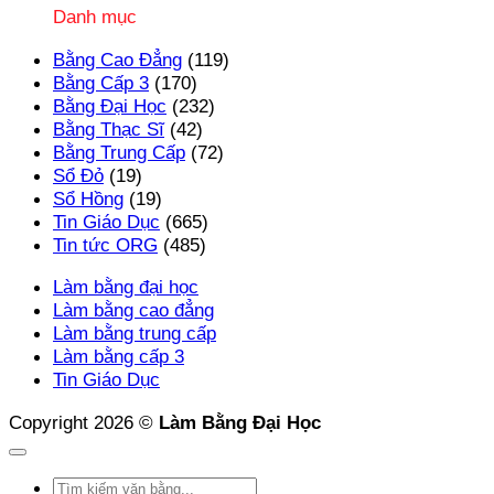
Danh mục
Bằng Cao Đẳng
(119)
Bằng Cấp 3
(170)
Bằng Đại Học
(232)
Bằng Thạc Sĩ
(42)
Bằng Trung Cấp
(72)
Sổ Đỏ
(19)
Sổ Hồng
(19)
Tin Giáo Dục
(665)
Tin tức ORG
(485)
Làm bằng đại học
Làm bằng cao đẳng
Làm bằng trung cấp
Làm bằng cấp 3
Tin Giáo Dục
Copyright 2026 ©
Làm Bằng Đại Học