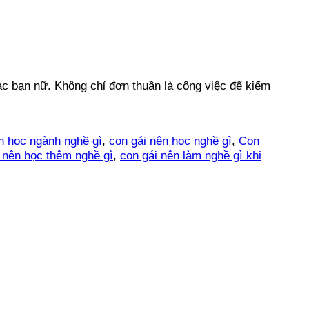
các bạn nữ. Không chỉ đơn thuần là công việc để kiếm
n học ngành nghề gì
,
con gái nên học nghề gì
,
Con
 nên học thêm nghề gì
,
con gái nên làm nghề gì khi