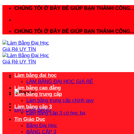
Bỏ
CHÚNG TÔI Ở ĐÂY ĐỂ GIÚP BẠN THÀNH CÔNG..
qua
nội
dung
CHÚNG TÔI Ở ĐÂY ĐỂ GIÚP BẠN THÀNH CÔNG..
Làm bằng đại học
LÀM BẰNG ĐẠI HỌC GIÁ RẺ
Làm bằng cao đẳng
Làm bằng trung cấp
Làm bằng trung cấp chính quy
Làm bằng cấp 3
ĐẶT LÀM BẰNG
Làm bằng cấp 3 có học bạ
Tin Giáo Dục
Bằng Đại Học
BẰNG CẤP 3