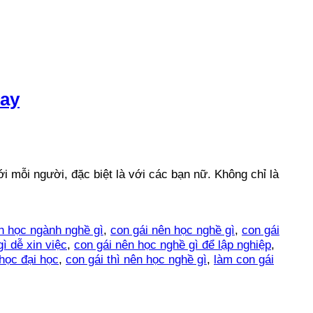
nay
ới mỗi người, đặc biệt là với các bạn nữ. Không chỉ là
n học ngành nghề gì
,
con gái nên học nghề gì
,
con gái
ì dễ xin việc
,
con gái nên học nghề gì để lập nghiệp
,
học đại học
,
con gái thì nên học nghề gì
,
làm con gái