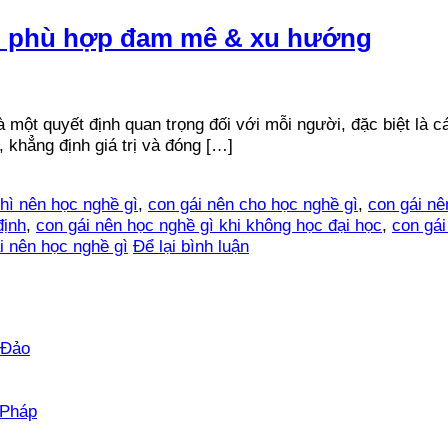
ọn phù hợp đam mê & xu hướng
à một quyết định quan trọng đối với mỗi người, đặc biệt là 
 khẳng định giá trị và đóng […]
thì nên học nghề gì
,
con gái nên cho học nghề gì
,
con gái nê
định
,
con gái nên học nghề gì khi không học đại học
,
con gái
i nên học nghề gì
Để lại bình luận
Không
 Đảo
có
bình
luận
Không
 Pháp
ở
có