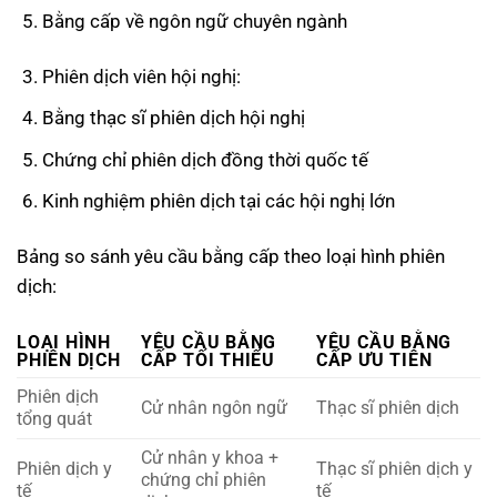
Bằng cấp về ngôn ngữ chuyên ngành
Phiên dịch viên hội nghị:
Bằng thạc sĩ phiên dịch hội nghị
Chứng chỉ phiên dịch đồng thời quốc tế
Kinh nghiệm phiên dịch tại các hội nghị lớn
Bảng so sánh yêu cầu bằng cấp theo loại hình phiên
dịch:
LOẠI HÌNH
YÊU CẦU BẰNG
YÊU CẦU BẰNG
PHIÊN DỊCH
CẤP TỐI THIỂU
CẤP ƯU TIÊN
Phiên dịch
Cử nhân ngôn ngữ
Thạc sĩ phiên dịch
tổng quát
Cử nhân y khoa +
Phiên dịch y
Thạc sĩ phiên dịch y
chứng chỉ phiên
tế
tế