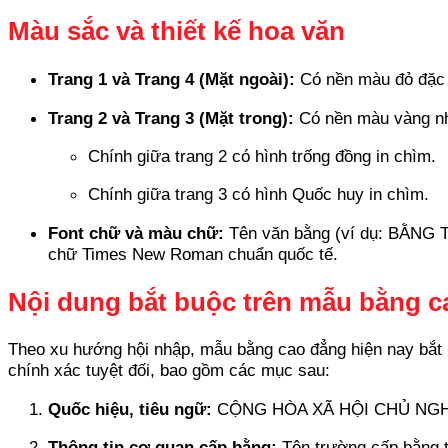
Màu sắc và thiết kế hoa văn
Trang 1 và Trang 4 (Mặt ngoài):
Có nền màu đỏ đặc t
Trang 2 và Trang 3 (Mặt trong):
Có nền màu vàng nh
Chính giữa trang 2 có hình trống đồng in chìm.
Chính giữa trang 3 có hình Quốc huy in chìm.
Font chữ và màu chữ:
Tên văn bằng (ví dụ: BẰNG 
chữ Times New Roman chuẩn quốc tế.
Nội dung bắt buộc trên mẫu bằng 
Theo xu hướng hội nhập, mẫu bằng cao đẳng hiện nay bắt bu
chính xác tuyệt đối, bao gồm các mục sau:
Quốc hiệu, tiêu ngữ:
CỘNG HÒA XÃ HỘI CHỦ NGHĨA V
Thông tin cơ quan cấp bằng:
Tên trường cấp bằng t