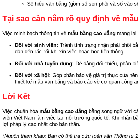
Số hiệu văn bằng (gồm số seri phôi và số vào s
Tại sao cần nắm rõ quy định về mẫ
Việc minh bạch thông tin về
mẫu bằng cao đẳng
mang lại 
Đối với sinh viên:
Tránh tình trạng nhận phải phôi bằn
dẫn đến rắc rối khi xin việc hoặc học liên thông.
Đối với nhà tuyển dụng:
Dễ dàng đối chiếu, phân biệ
Đối với xã hội:
Góp phần bảo vệ giá trị thực của nền
thiết kế mẫu văn bằng và báo cáo về cơ quan công a
Lời Kết
Việc chuẩn hóa
mẫu bằng cao đẳng
bằng song ngữ với các
viên Việt Nam làm việc tại môi trường quốc tế. Khi nhận b
lợi pháp lý cao nhất cho bản thân.
(Nguồn tham khảo: Bạn có thể tra cứu toàn văn Thông t