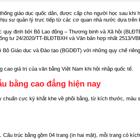
 thống giáo dục quốc dân, được cấp cho người học sau khi h
chịu sự quản lý trực tiếp từ các cơ quan nhà nước dựa trên 
quy định bởi Bộ Lao động – Thương binh và Xã hội (BLĐT
Thông tư 24/2020/TT-BLĐTBXH và Văn bản hợp nhất 2513/
i Bộ Giáo dục và Đào tạo (BGDĐT) với những quy chế riêng
 cao giá trị của văn bằng Việt Nam khi hội nhập quốc tế.
ẫu bằng cao đẳng hiện nay
y chuẩn cực kỳ khắt khe về phôi bằng, từ kích thước, màu 
. Cấu trúc bằng gồm 04 trang (in hai mặt), mỗi trang có kíc