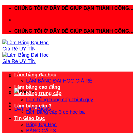
Bỏ
CHÚNG TÔI Ở ĐÂY ĐỂ GIÚP BẠN THÀNH CÔNG..
qua
nội
dung
CHÚNG TÔI Ở ĐÂY ĐỂ GIÚP BẠN THÀNH CÔNG..
Làm bằng đại học
LÀM BẰNG ĐẠI HỌC GIÁ RẺ
Làm bằng cao đẳng
Làm bằng trung cấp
Làm bằng trung cấp chính quy
Làm bằng cấp 3
ĐẶT LÀM BẰNG
Làm bằng cấp 3 có học bạ
Tin Giáo Dục
Bằng Đại Học
BẰNG CẤP 3