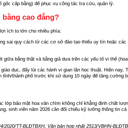
ổ gốc cấp bằng) để phục vụ công tác tra cứu, quản lý.
u bằng cao đẳng?
lợi ích to lớn cho nhiều phía:
g sai quy cách từ các cơ sở đào tạo thiếu uy tín hoặc các lỗ
t giữa bằng thật và bằng giả dựa trên các yếu tố vi thể (hoa
 giáo dục, đẩy lùi các hành vi gian lận học thuật. Hiện na
n tỉnh/thành phố trước khi sử dụng 10 ngày để tăng cường 
 lớp bảo mật hoa văn chìm không chỉ khẳng định chất lượng
ằng, sinh viên năm 2026 cần đối chiếu kỹ lưỡng thông tin c
ư 24/2020/TT-BLĐTBXH, Văn bản hợp nhất 2513/VBHN-BLĐTB