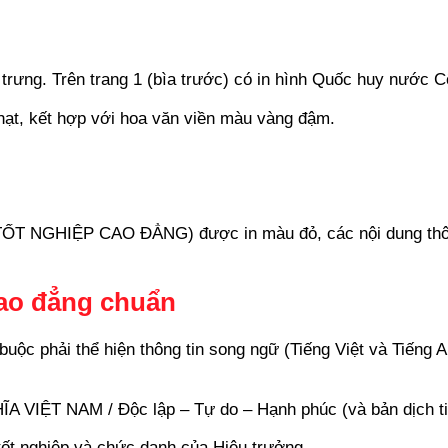
rưng. Trên trang 1 (bìa trước) có in hình Quốc huy nước 
ạt, kết hợp với hoa văn viền màu vàng đậm.
TỐT NGHIỆP CAO ĐẲNG) được in màu đỏ, các nội dung thôn
cao đẳng chuẩn
ộc phải thể hiện thông tin song ngữ (Tiếng Việt và Tiếng A
IỆT NAM / Độc lập – Tự do – Hạnh phúc (và bản dịch ti
ốt nghiệp và chức danh của Hiệu trưởng.