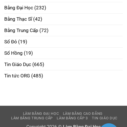
Hà
Nội
Bằng Đại Học
(232)
Uy
Tín
–
Bằng Thạc Sĩ
(42)
Phôi
Thật
Đúng
Bằng Trung Cấp
(72)
Pháp
Luật
Sổ Đỏ
(19)
Sổ Hồng
(19)
Tin Giáo Dục
(665)
Tin tức ORG
(485)
LÀM BẰNG ĐẠI HỌC
LÀM BẰNG CAO ĐẲNG
LÀM BẰNG TRUNG CẤP
LÀM BẰNG CẤP 3
TIN GIÁO DỤC
Copyright 2026 ©
Làm Bằng Đại Học