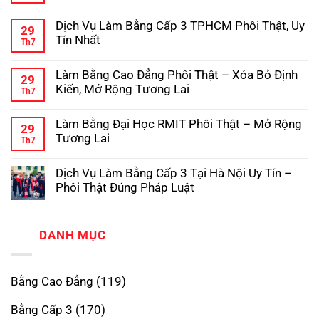
Hướng
Không
Đẳng
Chuẩn
Dẫn
có
Hợp
Dịch Vụ Làm Bằng Cấp 3 TPHCM Phôi Thật, Uy
Chi
bình
Pháp,
29
Tiết
luận
Chuẩn
Tín Nhất
Th7
ở
Quy
Phôi
Dịch
Không
Trình
Thật
Vụ
có
Làm
Làm Bằng Cao Đẳng Phôi Thật – Xóa Bỏ Định
Làm
bình
Bằng
29
Bằng
luận
Đại
Kiến, Mở Rộng Tương Lai
Th7
ở
Đại
Học
Dịch
Không
Học
Hợp
Vụ
có
Có
Pháp
Làm Bằng Đại Học RMIT Phôi Thật – Mở Rộng
Làm
bình
Hồ
29
Bằng
luận
Sơ
Tương Lai
Th7
ở
Cấp
Gốc
Làm
Không
3
Tại
Bằng
có
TPHCM
Trường
Dịch Vụ Làm Bằng Cấp 3 Tại Hà Nội Uy Tín –
Cao
bình
Phôi
Đẳng
luận
Thật,
Phôi Thật Đúng Pháp Luật
ở
Phôi
Uy
Làm
Không
Thật
Tín
Bằng
có
–
Nhất
Đại
bình
Xóa
Học
luận
DANH MỤC
Bỏ
ở
RMIT
Định
Dịch
Phôi
Kiến,
Vụ
Thật
Mở
Làm
–
Rộng
Bằng Cao Đẳng
(119)
Bằng
Mở
Tương
Cấp
Rộng
Lai
3
Tương
Bằng Cấp 3
(170)
Tại
Lai