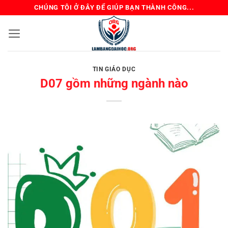
Bỏ
CHÚNG TÔI Ở ĐÂY ĐỂ GIÚP BẠN THÀNH CÔNG...
qua
nội
dung
TIN GIÁO DỤC
D07 gồm những ngành nào