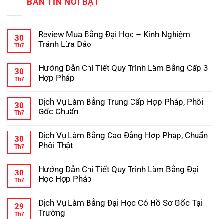
BẢN TIN NỔI BẬT
Review Mua Bằng Đại Học – Kinh Nghiệm
30
Tránh Lừa Đảo
Th7
Không
có
Hướng Dẫn Chi Tiết Quy Trình Làm Bằng Cấp 3
bình
30
luận
Hợp Pháp
Th7
ở
Review
Không
Mua
có
Dịch Vụ Làm Bằng Trung Cấp Hợp Pháp, Phôi
Bằng
bình
30
Đại
luận
Gốc Chuẩn
Th7
ở
Học
Hướng
Không
–
Dẫn
có
Kinh
Dịch Vụ Làm Bằng Cao Đẳng Hợp Pháp, Chuẩn
Chi
bình
Nghiệm
30
Tiết
luận
Tránh
Phôi Thật
Th7
ở
Quy
Lừa
Dịch
Không
Trình
Đảo
Vụ
có
Làm
Hướng Dẫn Chi Tiết Quy Trình Làm Bằng Đại
Làm
bình
Bằng
30
Bằng
luận
Cấp
Học Hợp Pháp
Th7
ở
Trung
3
Dịch
Không
Cấp
Hợp
Vụ
có
Hợp
Pháp
Dịch Vụ Làm Bằng Đại Học Có Hồ Sơ Gốc Tại
Làm
bình
Pháp,
29
Bằng
luận
Phôi
Trường
Th7
ở
Cao
Gốc