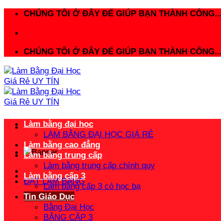
Bỏ
CHÚNG TÔI Ở ĐÂY ĐỂ GIÚP BẠN THÀNH CÔNG..
qua
nội
dung
CHÚNG TÔI Ở ĐÂY ĐỂ GIÚP BẠN THÀNH CÔNG..
Làm bằng đại học
LÀM BẰNG ĐẠI HỌC GIÁ RẺ
Làm bằng cao đẳng
Làm bằng trung cấp
Làm bằng trung cấp chính quy
Làm bằng cấp 3
ĐẶT LÀM BẰNG
Làm bằng cấp 3 có học bạ
Tin Giáo Dục
Bằng Đại Học
BẰNG CẤP 3