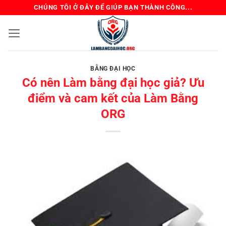
Bỏ
CHÚNG TÔI Ở ĐÂY ĐỂ GIÚP BẠN THÀNH CÔNG...
qua
nội
dung
BẰNG ĐẠI HỌC
Có nên Làm bằng đại học giả? Ưu
điểm và cam kết của Làm Bằng
ORG