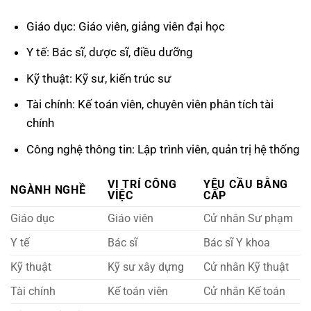
Giáo dục: Giáo viên, giảng viên đại học
Y tế: Bác sĩ, dược sĩ, điều dưỡng
Kỹ thuật: Kỹ sư, kiến trúc sư
Tài chính: Kế toán viên, chuyên viên phân tích tài
chính
Công nghệ thông tin: Lập trình viên, quản trị hệ thống
VỊ TRÍ CÔNG
YÊU CẦU BẰNG
NGÀNH NGHỀ
VIỆC
CẤP
Giáo dục
Giáo viên
Cử nhân Sư phạm
Y tế
Bác sĩ
Bác sĩ Y khoa
Kỹ thuật
Kỹ sư xây dựng
Cử nhân Kỹ thuật
Tài chính
Kế toán viên
Cử nhân Kế toán