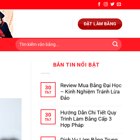
ĐẶT LÀM BẰNG
BẢN TIN NỔI BẬT
Review Mua Bằng Đại Học
30
– Kinh Nghiệm Tránh Lừa
Th7
Đảo
Không
có
Hướng Dẫn Chi Tiết Quy
bình
30
luận
Trình Làm Bằng Cấp 3
Th7
ở
Hợp Pháp
Review
Mua
Không
Bằng
có
Dịch Vụ Làm Bằng Trung
Đại