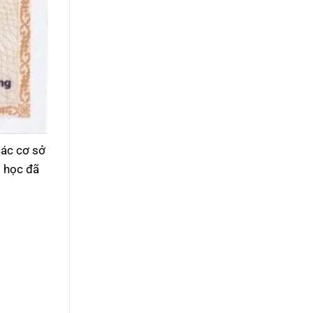
các cơ sở
i học đã