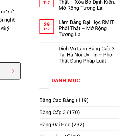
luận
Thật – Xóa Bỏ Định Kiến,
Th7
Pháp
Học
ở
Mở Rộng Tương Lai
Có
Dịch
 cơ sở
Hồ
Vụ
Không
Sơ
Làm
ội nghề
có
Gốc
Làm Bằng Đại Học RMIT
Bằng
bình
29
Tại
Cấp
 và ý
luận
Phôi Thật – Mở Rộng
Th7
Trường
3
ở
Tương Lai
TPHCM
Làm
Phôi
Bằng
Không
Thật,
Cao
có
Uy
Dịch Vụ Làm Bằng Cấp 3
Đẳng
bình
Tín
Phôi
luận
Tại Hà Nội Uy Tín – Phôi
Nhất
Thật
ở
Thật Đúng Pháp Luật
–
Làm
Xóa
Bằng
Không
Bỏ
Đại
có
Định
Học
bình
Kiến,
RMIT
DANH MỤC
luận
Mở
Phôi
ở
Rộng
Thật
Dịch
Tương
–
Vụ
Lai
Mở
Làm
Bằng Cao Đẳng
(119)
Rộng
Bằng
Tương
Cấp
Lai
3
Bằng Cấp 3
(170)
Tại
Hà
Nội
Bằng Đại Học
(232)
Uy
Tín
–