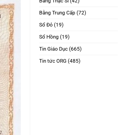
Bằng Thạc Sĩ
(42)
Phôi
Thật
Đúng
Bằng Trung Cấp
(72)
Pháp
Luật
Sổ Đỏ
(19)
Sổ Hồng
(19)
Tin Giáo Dục
(665)
Tin tức ORG
(485)