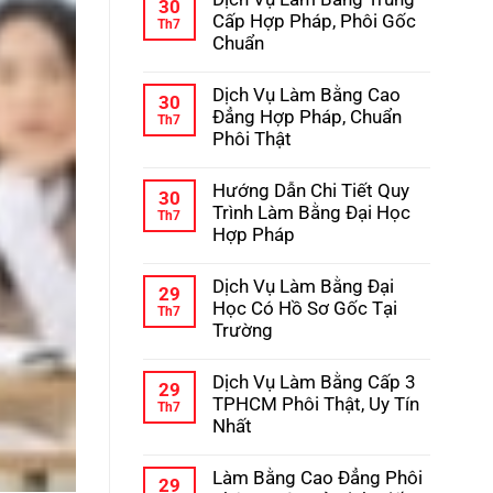
bình
30
Học
luận
Cấp Hợp Pháp, Phôi Gốc
Th7
–
ở
Chuẩn
Kinh
Hướng
Nghiệm
Dẫn
Không
Tránh
Chi
có
Lừa
Dịch Vụ Làm Bằng Cao
Tiết
bình
30
Đảo
Quy
luận
Đẳng Hợp Pháp, Chuẩn
Th7
Trình
ở
Phôi Thật
Làm
Dịch
Bằng
Vụ
Không
Cấp
Làm
có
3
Hướng Dẫn Chi Tiết Quy
Bằng
bình
30
Hợp
Trung
luận
Trình Làm Bằng Đại Học
Th7
Pháp
Cấp
ở
Hợp Pháp
Hợp
Dịch
Pháp,
Vụ
Không
Phôi
Làm
có
Gốc
Dịch Vụ Làm Bằng Đại
Bằng
bình
29
Chuẩn
Cao
luận
Học Có Hồ Sơ Gốc Tại
Th7
Đẳng
ở
Trường
Hợp
Hướng
Pháp,
Dẫn
Không
Chuẩn
Chi
có
Phôi
Dịch Vụ Làm Bằng Cấp 3
Tiết
bình
29
Thật
Quy
luận
TPHCM Phôi Thật, Uy Tín
Th7
Trình
ở
Nhất
Làm
Dịch
Bằng
Vụ
Không
Đại
Làm
có
Học
Làm Bằng Cao Đẳng Phôi
Bằng
bình
29
Hợp
Đại