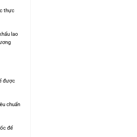
ác thực
khẩu lao
hương
hể được
iêu chuẩn
uốc để