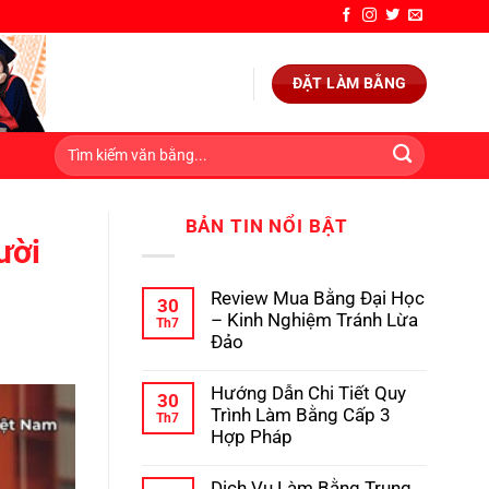
ĐẶT LÀM BẰNG
BẢN TIN NỔI BẬT
ười
Review Mua Bằng Đại Học
30
– Kinh Nghiệm Tránh Lừa
Th7
Đảo
Không
có
Hướng Dẫn Chi Tiết Quy
bình
30
luận
Trình Làm Bằng Cấp 3
Th7
ở
Hợp Pháp
Review
Mua
Không
Bằng
có
Dịch Vụ Làm Bằng Trung
Đại