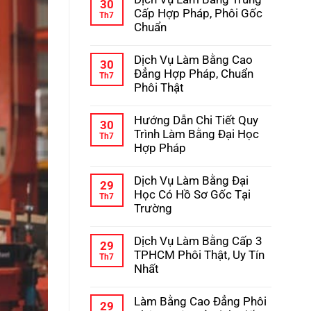
bình
30
Học
luận
Cấp Hợp Pháp, Phôi Gốc
Th7
–
ở
Chuẩn
Kinh
Hướng
Nghiệm
Dẫn
Không
Tránh
Chi
có
Lừa
Dịch Vụ Làm Bằng Cao
Tiết
bình
30
Đảo
Quy
luận
Đẳng Hợp Pháp, Chuẩn
Th7
Trình
ở
Phôi Thật
Làm
Dịch
Bằng
Vụ
Không
Cấp
Làm
có
3
Hướng Dẫn Chi Tiết Quy
Bằng
bình
30
Hợp
Trung
luận
Trình Làm Bằng Đại Học
Th7
Pháp
Cấp
ở
Hợp Pháp
Hợp
Dịch
Pháp,
Vụ
Không
Phôi
Làm
có
Gốc
Dịch Vụ Làm Bằng Đại
Bằng
bình
29
Chuẩn
Cao
luận
Học Có Hồ Sơ Gốc Tại
Th7
Đẳng
ở
Trường
Hợp
Hướng
Pháp,
Dẫn
Không
Chuẩn
Chi
có
Phôi
Dịch Vụ Làm Bằng Cấp 3
Tiết
bình
29
Thật
Quy
luận
TPHCM Phôi Thật, Uy Tín
Th7
Trình
ở
Nhất
Làm
Dịch
Bằng
Vụ
Không
Đại
Làm
có
Học
Làm Bằng Cao Đẳng Phôi
Bằng
bình
29
Hợp
Đại