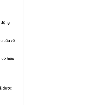
o động
u cầu về
 có hiệu
đã được