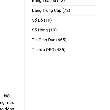
Bằng Thạc Sĩ
(42)
Phôi
Thật
Đúng
Bằng Trung Cấp
(72)
Pháp
Luật
Sổ Đỏ
(19)
Sổ Hồng
(19)
Tin Giáo Dục
(665)
Tin tức ORG
(485)
 thiện
cùng mức
lao động