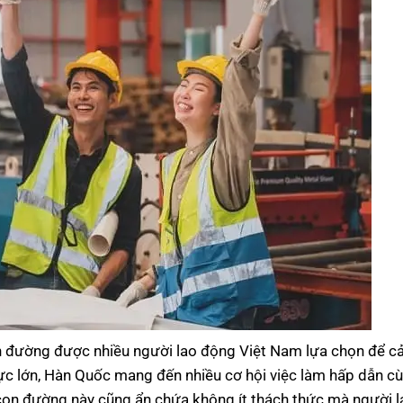
 đường được nhiều người lao động Việt Nam lựa chọn để cải
 lực lớn, Hàn Quốc mang đến nhiều cơ hội việc làm hấp dẫn 
, con đường này cũng ẩn chứa không ít thách thức mà người 