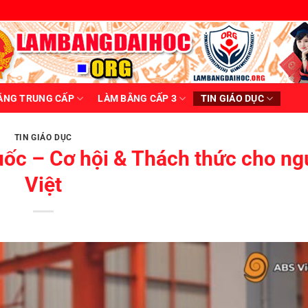
ẰNG TRUNG CẤP
LÀM BẰNG CẤP 3
TIN GIÁO DỤC
TIN GIÁO DỤC
ốc – Cơ hội & Thách thức cho ng
Việt