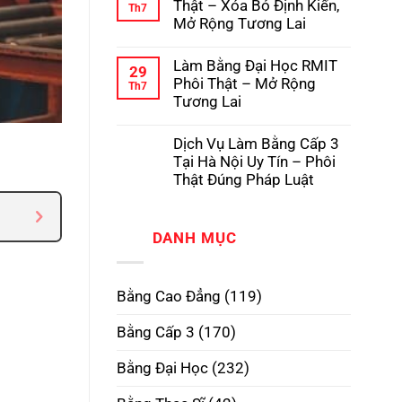
luận
Thật – Xóa Bỏ Định Kiến,
Th7
Pháp
Học
ở
Mở Rộng Tương Lai
Có
Dịch
Hồ
Vụ
Không
Sơ
Làm
có
Gốc
Làm Bằng Đại Học RMIT
Bằng
bình
29
Tại
Cấp
luận
Phôi Thật – Mở Rộng
Th7
Trường
3
ở
Tương Lai
TPHCM
Làm
Phôi
Bằng
Không
Thật,
Cao
có
Uy
Dịch Vụ Làm Bằng Cấp 3
Đẳng
bình
Tín
Phôi
luận
Tại Hà Nội Uy Tín – Phôi
Nhất
Thật
ở
Thật Đúng Pháp Luật
–
Làm
Xóa
Bằng
Không
Bỏ
Đại
có
Định
Học
bình
Kiến,
RMIT
DANH MỤC
luận
Mở
Phôi
ở
Rộng
Thật
Dịch
Tương
–
Vụ
Lai
Mở
Làm
Bằng Cao Đẳng
(119)
Rộng
Bằng
Tương
Cấp
Lai
3
Bằng Cấp 3
(170)
Tại
Hà
Nội
Bằng Đại Học
(232)
Uy
Tín
–