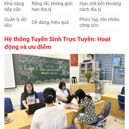
Khả năng
Rộng rãi, không giới
Hạn chế bởi khoảng
tiếp cận
hạn địa lý
cách địa lý
Quản lý dữ
Phức tạp, tốn nhiều
Dễ dàng, hiệu quả
liệu
công sức
Hệ thống Tuyển Sinh Trực Tuyến: Hoạt
động và ưu điểm