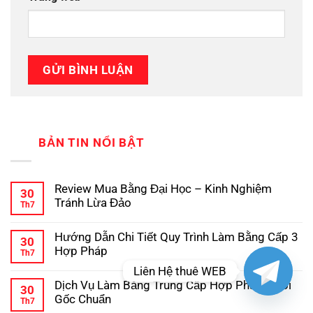
BẢN TIN NỔI BẬT
Review Mua Bằng Đại Học – Kinh Nghiệm
30
Tránh Lừa Đảo
Th7
Không
có
Hướng Dẫn Chi Tiết Quy Trình Làm Bằng Cấp 3
bình
30
luận
Hợp Pháp
Th7
ở
Review
Không
Liên Hệ thuê WEB
Mua
có
Dịch Vụ Làm Bằng Trung Cấp Hợp Pháp, Phôi
Bằng
bình
30
Đại
luận
Gốc Chuẩn
Th7
ở
Học