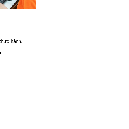
thực hành.
u.