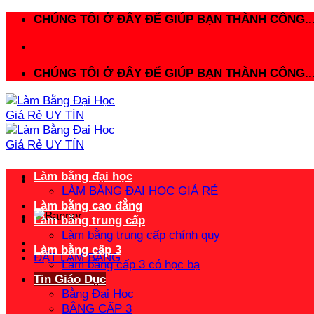
Bỏ
CHÚNG TÔI Ở ĐÂY ĐỂ GIÚP BẠN THÀNH CÔNG..
qua
nội
dung
CHÚNG TÔI Ở ĐÂY ĐỂ GIÚP BẠN THÀNH CÔNG..
Làm bằng đại học
LÀM BẰNG ĐẠI HỌC GIÁ RẺ
Làm bằng cao đẳng
Làm bằng trung cấp
Làm bằng trung cấp chính quy
Làm bằng cấp 3
ĐẶT LÀM BẰNG
Làm bằng cấp 3 có học bạ
Tin Giáo Dục
Bằng Đại Học
BẰNG CẤP 3