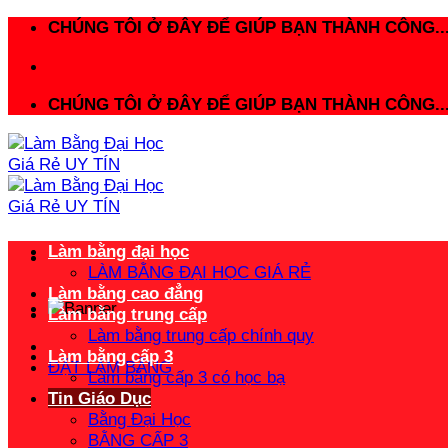
Bỏ
CHÚNG TÔI Ở ĐÂY ĐỂ GIÚP BẠN THÀNH CÔNG..
qua
nội
dung
CHÚNG TÔI Ở ĐÂY ĐỂ GIÚP BẠN THÀNH CÔNG..
Làm bằng đại học
LÀM BẰNG ĐẠI HỌC GIÁ RẺ
Làm bằng cao đẳng
Làm bằng trung cấp
Làm bằng trung cấp chính quy
Làm bằng cấp 3
ĐẶT LÀM BẰNG
Làm bằng cấp 3 có học bạ
Tin Giáo Dục
Bằng Đại Học
BẰNG CẤP 3