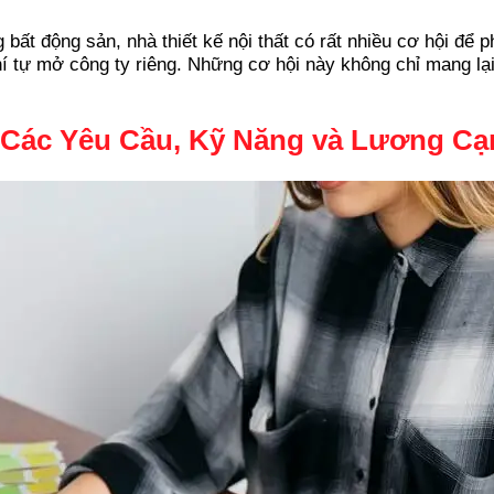
bất động sản, nhà thiết kế nội thất có rất nhiều cơ hội để p
hí tự mở công ty riêng. Những cơ hội này không chỉ mang lạ
: Các Yêu Cầu, Kỹ Năng và Lương Cạ