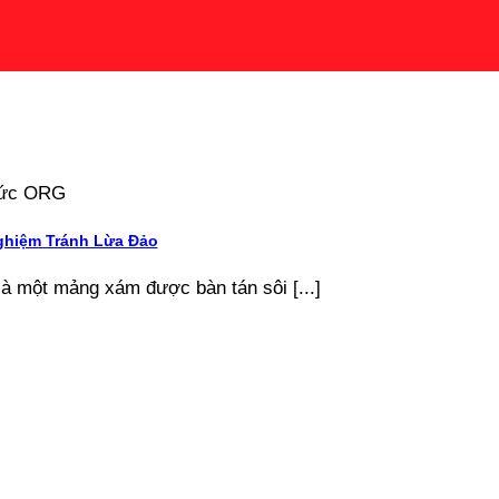
 tức ORG
ghiệm Tránh Lừa Đảo
là một mảng xám được bàn tán sôi [...]