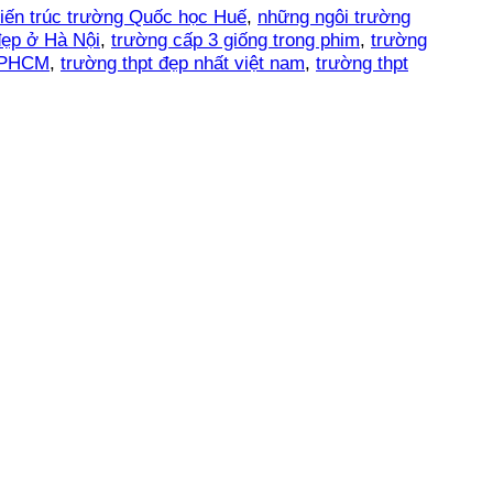
iến trúc trường Quốc học Huế
,
những ngôi trường
đẹp ở Hà Nội
,
trường cấp 3 giống trong phim
,
trường
 TPHCM
,
trường thpt đẹp nhất việt nam
,
trường thpt