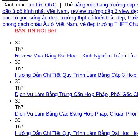
Danh mục
Tin tức ORG
|
Thẻ
bảng xếp hạng trường cấp 
cấp 3 cổ kính nhất Việt Nam
,
review trường cấp 3 view đẹ
học có góc sống ảo đẹp
,
trường thpt có kiến trúc đẹp
,
trườ
phong cách châu Âu ở Việt Nam
,
vẻ đẹp trường THPT Chu
BẢN TIN NỔI BẬT
30
Th7
Review Mua Bằng Đại Học – Kinh Nghiệm Tránh Lừa
30
Th7
Hướng Dẫn Chi Tiết Quy Trình Làm Bằng Cấp 3 Hợp
30
Th7
Dịch Vụ Làm Bằng Trung Cấp Hợp Pháp, Phôi Gốc C
30
Th7
Dịch Vụ Làm Bằng Cao Đẳng Hợp Pháp, Chuẩn Phôi 
30
Th7
Hướng Dẫn Chi Tiết Quy Trình Làm Bằng Đại Học H