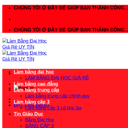
Bỏ
CHÚNG TÔI Ở ĐÂY ĐỂ GIÚP BẠN THÀNH CÔNG..
qua
nội
dung
CHÚNG TÔI Ở ĐÂY ĐỂ GIÚP BẠN THÀNH CÔNG..
Làm bằng đại học
LÀM BẰNG ĐẠI HỌC GIÁ RẺ
Làm bằng cao đẳng
Làm bằng trung cấp
Làm bằng trung cấp chính quy
Làm bằng cấp 3
ĐẶT LÀM BẰNG
Làm bằng cấp 3 có học bạ
Tin Giáo Dục
Bằng Đại Học
BẰNG CẤP 3