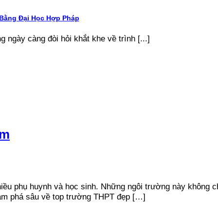
 Bằng Đại Học Hợp Pháp
g ngày càng đòi hỏi khắt khe về trình [...]
am
iều phụ huynh và học sinh. Những ngôi trường này không ch
khám phá sâu về top trường THPT đẹp […]