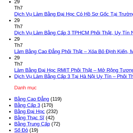
29
Th7
Dịch Vụ Làm Bằng Đại Học Có Hồ Sơ Gốc Tại Trườn
29
Th7
Dịch Vụ Làm Bằng Cấp 3 TPHCM Phôi Thật, Uy Tín 
29
Th7
Làm Bằng Cao Đẳng Phôi Thật – Xóa Bỏ Định Kiến, 
29
Th7
Làm Bằng Đại Học RMIT Phôi Thật – Mở Rộng Tương
Dịch Vụ Làm Bằng Cấp 3 Tại Hà Nội Uy Tín – Phôi T
Danh mục
Bằng Cao Đẳng
(119)
Bằng Cấp 3
(170)
Bằng Đại Học
(232)
Bằng Thạc Sĩ
(42)
Bằng Trung Cấp
(72)
Sổ Đỏ
(19)