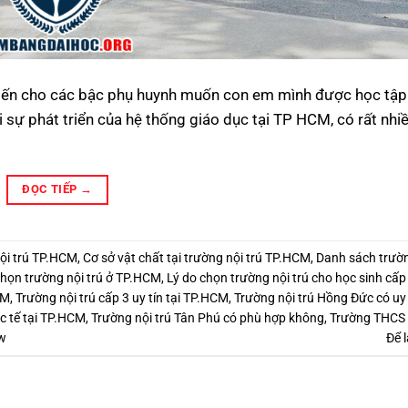
biến cho các bậc phụ huynh muốn con em mình được học tập
 sự phát triển của hệ thống giáo dục tại TP HCM, có rất nhi
ĐỌC TIẾP
→
nội trú TP.HCM
,
Cơ sở vật chất tại trường nội trú TP.HCM
,
Danh sách trườn
họn trường nội trú ở TP.HCM
,
Lý do chọn trường nội trú cho học sinh cấp
CM
,
Trường nội trú cấp 3 uy tín tại TP.HCM
,
Trường nội trú Hồng Đức có uy
c tế tại TP.HCM
,
Trường nội trú Tân Phú có phù hợp không
,
Trường THCS
ew
Để l