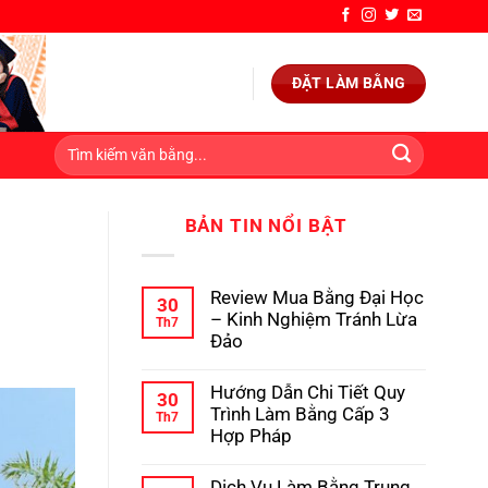
ĐẶT LÀM BẰNG
BẢN TIN NỔI BẬT
Review Mua Bằng Đại Học
30
– Kinh Nghiệm Tránh Lừa
Th7
Đảo
Không
có
Hướng Dẫn Chi Tiết Quy
bình
30
luận
Trình Làm Bằng Cấp 3
Th7
ở
Hợp Pháp
Review
Mua
Không
Bằng
có
Dịch Vụ Làm Bằng Trung
Đại