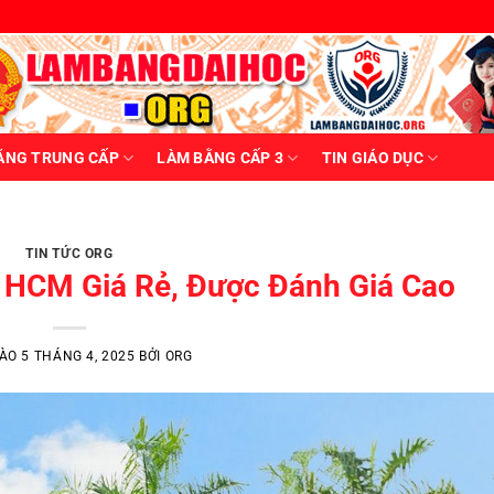
ẰNG TRUNG CẤP
LÀM BẰNG CẤP 3
TIN GIÁO DỤC
ẠI HỌC TIN GIÁO DỤC TIN TỨC ORG
Học – Kinh Nghiệm Tránh Lừa Đảo
 luôn là một mảng xám được bàn tán sôi [...]
TIN TỨC ORG
P HCM Giá Rẻ, Được Đánh Giá Cao
ĐỌC TIẾP
→
VÀO
5 THÁNG 4, 2025
BỞI
ORG