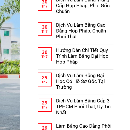
bình
30
Học
luận
Cấp Hợp Pháp, Phôi Gốc
Th7
–
ở
Chuẩn
Kinh
Hướng
Nghiệm
Dẫn
Không
Tránh
Chi
có
Lừa
Dịch Vụ Làm Bằng Cao
Tiết
bình
30
Đảo
Quy
luận
Đẳng Hợp Pháp, Chuẩn
Th7
Trình
ở
Phôi Thật
Làm
Dịch
Bằng
Vụ
Không
Cấp
Làm
có
3
Hướng Dẫn Chi Tiết Quy
Bằng
bình
30
Hợp
Trung
luận
Trình Làm Bằng Đại Học
Th7
Pháp
Cấp
ở
Hợp Pháp
Hợp
Dịch
Pháp,
Vụ
Không
Phôi
Làm
có
Gốc
Dịch Vụ Làm Bằng Đại
Bằng
bình
29
Chuẩn
Cao
luận
Học Có Hồ Sơ Gốc Tại
Th7
Đẳng
ở
Trường
Hợp
Hướng
Pháp,
Dẫn
Không
Chuẩn
Chi
có
Phôi
Dịch Vụ Làm Bằng Cấp 3
Tiết
bình
29
Thật
Quy
luận
TPHCM Phôi Thật, Uy Tín
Th7
Trình
ở
Nhất
Làm
Dịch
Bằng
Vụ
Không
Đại
Làm
có
Học
Làm Bằng Cao Đẳng Phôi
Bằng
bình
29
Hợp
Đại