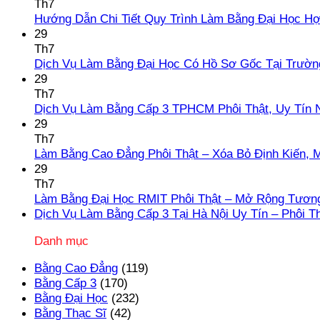
Th7
Hướng Dẫn Chi Tiết Quy Trình Làm Bằng Đại Học H
29
Th7
Dịch Vụ Làm Bằng Đại Học Có Hồ Sơ Gốc Tại Trườn
29
Th7
Dịch Vụ Làm Bằng Cấp 3 TPHCM Phôi Thật, Uy Tín 
29
Th7
Làm Bằng Cao Đẳng Phôi Thật – Xóa Bỏ Định Kiến, 
29
Th7
Làm Bằng Đại Học RMIT Phôi Thật – Mở Rộng Tương
Dịch Vụ Làm Bằng Cấp 3 Tại Hà Nội Uy Tín – Phôi T
Danh mục
Bằng Cao Đẳng
(119)
Bằng Cấp 3
(170)
Bằng Đại Học
(232)
Bằng Thạc Sĩ
(42)