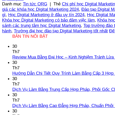
Danh mục
Tin tức ORG
|
Thẻ
Chi phí học Digital Market
giá các khóa học Digital Marketing 2024
,
Đào tạo Digital M
gì
,
Học Digital Marketing ở đâu uy tín 2024
,
Học Digital Ma
Khóa học Digital Marketing có bảo đảm việc làm
,
Khóa học
sánh các trung tâm học Digital Marketing
,
Top trường đào 
hành
,
Trường đại học đào tạo Digital Marketing tốt nhất
Để 
BẢN TIN NỔI BẬT
30
Th7
Review Mua Bằng Đại Học – Kinh Nghiệm Tránh Lừa
30
Th7
Hướng Dẫn Chi Tiết Quy Trình Làm Bằng Cấp 3 Hợp
30
Th7
Dịch Vụ Làm Bằng Trung Cấp Hợp Pháp, Phôi Gốc C
30
Th7
Dịch Vụ Làm Bằng Cao Đẳng Hợp Pháp, Chuẩn Phôi 
30