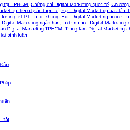
ing tại TPHCM
,
Chứng chỉ Digital Marketing quốc tế
,
Chương t
arketing theo dự án thực tế
,
Học Digital Marketing bao lâu t
rketing ở FPT có tốt không
,
Học Digital Marketing online có
 Digital Marketing ngắn hạn
,
Lộ trình học Digital Marketing
tạo Digital Marketing TPHCM
,
Trung tâm Digital Marketing c
lại bình luận
Không
 Đảo
có
bình
luận
Không
 Pháp
ở
có
Review
bình
Mua
Không
luận
huẩn
Bằng
ở
có
Đại
Hướng
bình
Học
Dẫn
Không
luận
Thật
–
ở
Chi
có