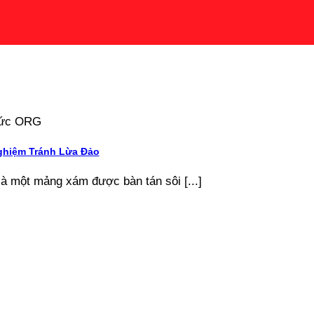
 tức ORG
ghiệm Tránh Lừa Đảo
là một mảng xám được bàn tán sôi [...]