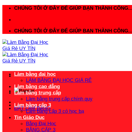
Bỏ
CHÚNG TÔI Ở ĐÂY ĐỂ GIÚP BẠN THÀNH CÔNG..
qua
nội
dung
CHÚNG TÔI Ở ĐÂY ĐỂ GIÚP BẠN THÀNH CÔNG..
Làm bằng đại học
LÀM BẰNG ĐẠI HỌC GIÁ RẺ
Làm bằng cao đẳng
Làm bằng trung cấp
Làm bằng trung cấp chính quy
Làm bằng cấp 3
ĐẶT LÀM BẰNG
Làm bằng cấp 3 có học bạ
Tin Giáo Dục
Bằng Đại Học
BẰNG CẤP 3