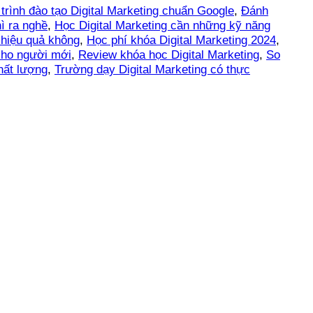
rình đào tạo Digital Marketing chuẩn Google
,
Đánh
hì ra nghề
,
Học Digital Marketing cần những kỹ năng
 hiệu quả không
,
Học phí khóa Digital Marketing 2024
,
 cho người mới
,
Review khóa học Digital Marketing
,
So
hất lượng
,
Trường dạy Digital Marketing có thực