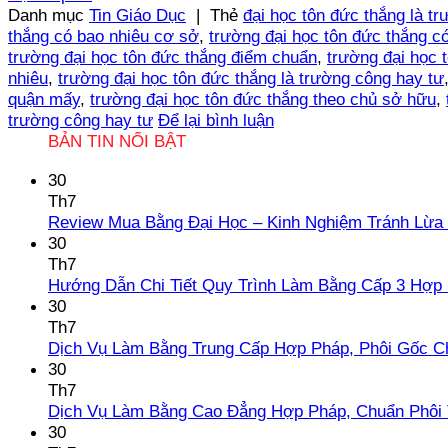
Danh mục
Tin Giáo Dục
|
Thẻ
đại học tôn đức thắng là t
thắng có bao nhiêu cơ sở
,
trường đại học tôn đức thắng 
trường đại học tôn đức thắng điểm chuẩn
,
trường đại học 
nhiêu
,
trường đại học tôn đức thắng là trường công hay tư
quận mấy
,
trường đại học tôn đức thắng theo chủ sở hữu
,
trường công hay tư
Để lại bình luận
BẢN TIN NỔI BẬT
30
Th7
Review Mua Bằng Đại Học – Kinh Nghiệm Tránh Lừa
30
Th7
Hướng Dẫn Chi Tiết Quy Trình Làm Bằng Cấp 3 Hợp
30
Th7
Dịch Vụ Làm Bằng Trung Cấp Hợp Pháp, Phôi Gốc C
30
Th7
Dịch Vụ Làm Bằng Cao Đẳng Hợp Pháp, Chuẩn Phôi 
30