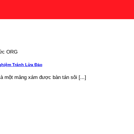
 tức ORG
ghiệm Tránh Lừa Đảo
là một mảng xám được bàn tán sôi [...]