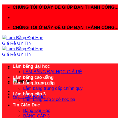
Bỏ
CHÚNG TÔI Ở ĐÂY ĐỂ GIÚP BẠN THÀNH CÔNG..
qua
nội
dung
CHÚNG TÔI Ở ĐÂY ĐỂ GIÚP BẠN THÀNH CÔNG..
Làm bằng đại học
LÀM BẰNG ĐẠI HỌC GIÁ RẺ
Làm bằng cao đẳng
Làm bằng trung cấp
Làm bằng trung cấp chính quy
Làm bằng cấp 3
ĐẶT LÀM BẰNG
Làm bằng cấp 3 có học bạ
Tin Giáo Dục
Bằng Đại Học
BẰNG CẤP 3