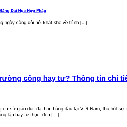
 Bằng Đại Học Hợp Pháp
g ngày càng đòi hỏi khắt khe về trình [...]
ường công hay tư? Thông tin chi ti
ơ sở giáo dục đại học hàng đầu tại Việt Nam, thu hút sự qu
ông lập hay tư thục, đến […]