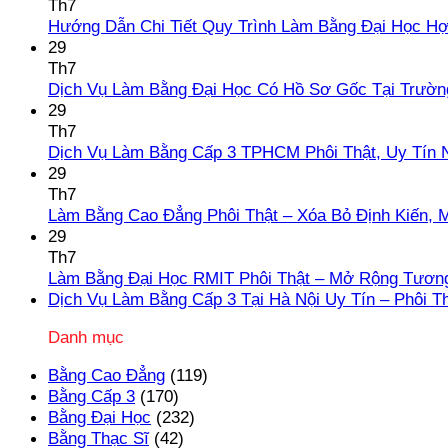
Th7
Hướng Dẫn Chi Tiết Quy Trình Làm Bằng Đại Học H
29
Th7
Dịch Vụ Làm Bằng Đại Học Có Hồ Sơ Gốc Tại Trườn
29
Th7
Dịch Vụ Làm Bằng Cấp 3 TPHCM Phôi Thật, Uy Tín 
29
Th7
Làm Bằng Cao Đẳng Phôi Thật – Xóa Bỏ Định Kiến, 
29
Th7
Làm Bằng Đại Học RMIT Phôi Thật – Mở Rộng Tương
Dịch Vụ Làm Bằng Cấp 3 Tại Hà Nội Uy Tín – Phôi T
Danh mục
Bằng Cao Đẳng
(119)
Bằng Cấp 3
(170)
Bằng Đại Học
(232)
Bằng Thạc Sĩ
(42)