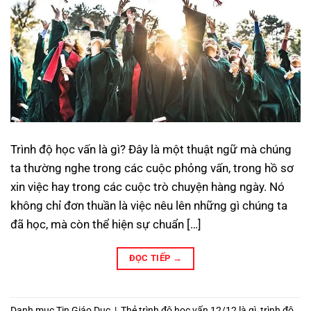
Trình độ học vấn là gì? Đây là một thuật ngữ mà chúng
ta thường nghe trong các cuộc phỏng vấn, trong hồ sơ
xin việc hay trong các cuộc trò chuyện hàng ngày. Nó
không chỉ đơn thuần là việc nêu lên những gì chúng ta
đã học, mà còn thể hiện sự chuẩn […]
ĐỌC TIẾP
→
Danh mục
Tin Giáo Dục
|
Thẻ
trình độ học vấn 12/12 là gì
,
trình độ