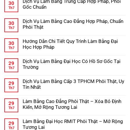
Dịch Vụ Làm Bằng Trung Cấp Hợp Pháp, Phôi
Bằng
bình
30
Đại
luận
Gốc Chuẩn
Th7
ở
Học
Hướng
Không
–
Dẫn
có
Kinh
Dịch Vụ Làm Bằng Cao Đẳng Hợp Pháp, Chuẩn
Chi
bình
Nghiệm
30
Tiết
luận
Tránh
Phôi Thật
Th7
ở
Quy
Lừa
Dịch
Không
Trình
Đảo
Vụ
có
Làm
Hướng Dẫn Chi Tiết Quy Trình Làm Bằng Đại
Làm
bình
Bằng
30
Bằng
luận
Cấp
Học Hợp Pháp
Th7
ở
Trung
3
Dịch
Không
Cấp
Hợp
Vụ
có
Hợp
Pháp
Dịch Vụ Làm Bằng Đại Học Có Hồ Sơ Gốc Tại
Làm
bình
Pháp,
29
Bằng
luận
Phôi
Trường
Th7
ở
Cao
Gốc
Hướng
Không
Đẳng
Chuẩn
Dẫn
có
Hợp
Dịch Vụ Làm Bằng Cấp 3 TPHCM Phôi Thật, Uy
Chi
bình
Pháp,
29
Tiết
luận
Chuẩn
Tín Nhất
Th7
ở
Quy
Phôi
Dịch
Không
Trình
Thật
Vụ
có
Làm
Làm Bằng Cao Đẳng Phôi Thật – Xóa Bỏ Định
Làm
bình
Bằng
29
Bằng
luận
Đại
Kiến, Mở Rộng Tương Lai
Th7
ở
Đại
Học
Dịch
Không
Học
Hợp
Vụ
có
Có
Pháp
Làm Bằng Đại Học RMIT Phôi Thật – Mở Rộng
Làm
bình
Hồ
29
Bằng
luận
Sơ
Tương Lai
Th7
ở
Cấp
Gốc