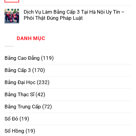
Làm
Không
3
Tại
Bằng
có
TPHCM
Trường
Dịch Vụ Làm Bằng Cấp 3 Tại Hà Nội Uy Tín –
Cao
bình
Phôi
Đẳng
luận
Thật,
Phôi Thật Đúng Pháp Luật
ở
Phôi
Uy
Làm
Không
Thật
Tín
Bằng
có
–
Nhất
Đại
bình
Xóa
Học
luận
DANH MỤC
Bỏ
ở
RMIT
Định
Dịch
Phôi
Kiến,
Vụ
Thật
Mở
Làm
–
Rộng
Bằng Cao Đẳng
(119)
Bằng
Mở
Tương
Cấp
Rộng
Lai
3
Tương
Bằng Cấp 3
(170)
Tại
Lai
Hà
Nội
Bằng Đại Học
(232)
Uy
Tín
–
Bằng Thạc Sĩ
(42)
Phôi
Thật
Đúng
Bằng Trung Cấp
(72)
Pháp
Luật
Sổ Đỏ
(19)
Sổ Hồng
(19)