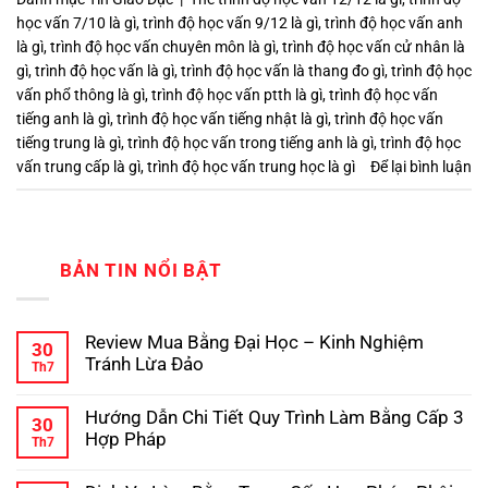
học vấn 7/10 là gì
,
trình độ học vấn 9/12 là gì
,
trình độ học vấn anh
là gì
,
trình độ học vấn chuyên môn là gì
,
trình độ học vấn cử nhân là
gì
,
trình độ học vấn là gì
,
trình độ học vấn là thang đo gì
,
trình độ học
vấn phổ thông là gì
,
trình độ học vấn ptth là gì
,
trình độ học vấn
tiếng anh là gì
,
trình độ học vấn tiếng nhật là gì
,
trình độ học vấn
tiếng trung là gì
,
trình độ học vấn trong tiếng anh là gì
,
trình độ học
vấn trung cấp là gì
,
trình độ học vấn trung học là gì
Để lại bình luận
BẢN TIN NỔI BẬT
Review Mua Bằng Đại Học – Kinh Nghiệm
30
Tránh Lừa Đảo
Th7
Không
có
Hướng Dẫn Chi Tiết Quy Trình Làm Bằng Cấp 3
bình
30
luận
Hợp Pháp
Th7
ở
Review
Không
Mua
có