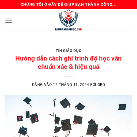
Bỏ
CHÚNG TÔI Ở ĐÂY ĐỂ GIÚP BẠN THÀNH CÔNG...
qua
nội
dung
BẰNG ĐẠI HỌC TIN GIÁO DỤC TIN TỨC ORG
Review Mua Bằng Đại
TIN GIÁO DỤC
Học – Kinh Nghiệm
Hướng dẫn cách ghi trình độ học vấn
Tránh Lừa Đảo
chuẩn xác & hiệu quả
Chủ đề “mua bằng đại học” luôn là một
ĐĂNG VÀO
12 THÁNG 11, 2024
BỞI
ORG
mảng xám được bàn tán sôi [...]
ĐỌC TIẾP
→