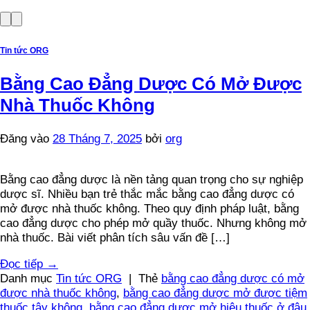
Tin tức ORG
Bằng Cao Đẳng Dược Có Mở Được
Nhà Thuốc Không
Đăng vào
28 Tháng 7, 2025
bởi
org
Bằng cao đẳng dược là nền tảng quan trọng cho sự nghiệp
dược sĩ. Nhiều bạn trẻ thắc mắc bằng cao đẳng dược có
mở được nhà thuốc không. Theo quy định pháp luật, bằng
cao đẳng dược cho phép mở quầy thuốc. Nhưng không mở
nhà thuốc. Bài viết phân tích sâu vấn đề […]
Đọc tiếp
→
Danh mục
Tin tức ORG
|
Thẻ
bằng cao đẳng dược có mở
được nhà thuốc không
,
bằng cao đẳng dược mở được tiệm
thuốc tây không
,
bằng cao đẳng dược mở hiệu thuốc ở đâu
,