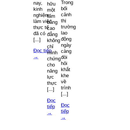
Trong
nay,
hữu
bối
kinh
một
cảnh
nghiệm
tấm
thị
làm việc
bằng
trường
thực tế
cao
lao
đã có
đẳng
động
[...]
không
ngày
chỉ
Đọc tiếp
càng
minh
→
đòi
chứng
hỏi
cho
khắt
năng
khe
lực
về
thực
trình
[...]
[...]
Đọc
Đọc
tiếp
tiếp
→
→