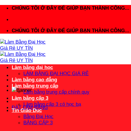
Bỏ
CHÚNG TÔI Ở ĐÂY ĐỂ GIÚP BẠN THÀNH CÔNG...
qua
nội
dung
CHÚNG TÔI Ở ĐÂY ĐỂ GIÚP BẠN THÀNH CÔNG...
Làm bằng đại học
LÀM BẰNG ĐẠI HỌC GIÁ RẺ
Làm bằng cao đẳng
Làm bằng trung cấp
Làm bằng trung cấp chính quy
Làm bằng cấp 3
Làm bằng cấp 3 có học bạ
ĐẶT LÀM BẰNG
Tin Giáo Dục
Bằng Đại Học
BẰNG CẤP 3