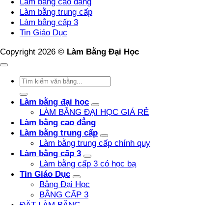
Làm bằng cao đẳng
Tín
Làm bằng trung cấp
–
Làm bằng cấp 3
Phôi
Tin Giáo Dục
Thật
Đúng
Copyright 2026 ©
Làm Bằng Đại Học
Pháp
Luật
Làm bằng đại học
LÀM BẰNG ĐẠI HỌC GIÁ RẺ
Làm bằng cao đẳng
Làm bằng trung cấp
Làm bằng trung cấp chính quy
Làm bằng cấp 3
Làm bằng cấp 3 có học bạ
Tin Giáo Dục
Bằng Đại Học
BẰNG CẤP 3
ĐẶT LÀM BẰNG