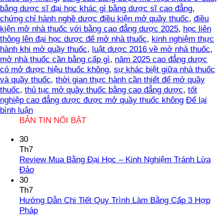
bằng dược sĩ đại học khác gì bằng dược sĩ cao đẳng
,
chứng chỉ hành nghề dược điều kiện mở quầy thuốc
,
điều
kiện mở nhà thuốc với bằng cao đẳng dược 2025
,
học liên
thông lên đại học dược để mở nhà thuốc
,
kinh nghiệm thực
hành khi mở quầy thuốc
,
luật dược 2016 về mở nhà thuốc
,
mở nhà thuốc cần bằng cấp gì
,
năm 2025 cao đẳng dược
có mở được hiệu thuốc không
,
sự khác biệt giữa nhà thuốc
và quầy thuốc
,
thời gian thực hành cần thiết để mở quầy
thuốc
,
thủ tục mở quầy thuốc bằng cao đẳng dược
,
tốt
nghiệp cao đẳng dược được mở quầy thuốc không
Để lại
bình luận
BẢN TIN NỔI BẬT
30
Th7
Review Mua Bằng Đại Học – Kinh Nghiệm Tránh Lừa
Không
Đảo
có
30
bình
Th7
luận
Hướng Dẫn Chi Tiết Quy Trình Làm Bằng Cấp 3 Hợp
ở
Không
Pháp