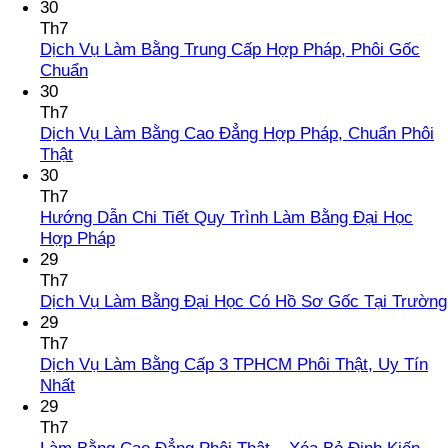
Review
có
30
Mua
bình
Th7
Bằng
luận
Dịch Vụ Làm Bằng Trung Cấp Hợp Pháp, Phôi Gốc
Đại
ở
Không
Chuẩn
Học
Hướng
có
30
–
Dẫn
bình
Th7
Kinh
Chi
luận
Dịch Vụ Làm Bằng Cao Đẳng Hợp Pháp, Chuẩn Phôi
Nghiệm
Tiết
ở
Không
Thật
Tránh
Quy
Dịch
có
30
Lừa
Trình
Vụ
bình
Th7
Đảo
Làm
Làm
luận
Hướng Dẫn Chi Tiết Quy Trình Làm Bằng Đại Học
ở
Bằng
Bằng
Không
Hợp Pháp
Dịch
Cấp
Trung
có
29
Vụ
3
Cấp
bình
Th7
Làm
Hợp
Hợp
luận
Dịch Vụ Làm Bằng Đại Học Có Hồ Sơ Gốc Tại Trường
Bằng
Pháp
Pháp,
ở
29
Cao
Phôi
Hướng
Th7
Đẳng
Gốc
Dẫn
Dịch Vụ Làm Bằng Cấp 3 TPHCM Phôi Thật, Uy Tín
Hợp
Chuẩn
Chi
Không
Nhất
Pháp,
Tiết
có
29
Chuẩn
Quy
bình
Th7
Phôi
Trình
luận
Làm Bằng Cao Đẳng Phôi Thật – Xóa Bỏ Định Kiến,