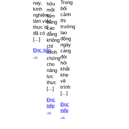
Trong
nay,
hữu
bối
kinh
một
cảnh
nghiệm
tấm
thị
làm việc
bằng
trường
thực tế
cao
lao
đã có
đẳng
động
[...]
không
ngày
chỉ
Đọc tiếp
càng
minh
→
đòi
chứng
hỏi
cho
khắt
năng
khe
lực
về
thực
trình
[...]
[...]
Đọc
Đọc
tiếp
tiếp
→
→