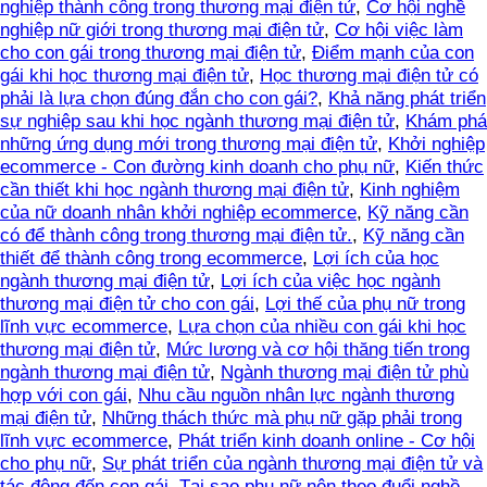
nghiệp thành công trong thương mại điện tử
,
Cơ hội nghề
nghiệp nữ giới trong thương mại điện tử
,
Cơ hội việc làm
cho con gái trong thương mại điện tử
,
Điểm mạnh của con
gái khi học thương mại điện tử
,
Học thương mại điện tử có
phải là lựa chọn đúng đắn cho con gái?
,
Khả năng phát triển
sự nghiệp sau khi học ngành thương mại điện tử
,
Khám phá
những ứng dụng mới trong thương mại điện tử
,
Khởi nghiệp
ecommerce - Con đường kinh doanh cho phụ nữ
,
Kiến thức
cần thiết khi học ngành thương mại điện tử
,
Kinh nghiệm
của nữ doanh nhân khởi nghiệp ecommerce
,
Kỹ năng cần
có để thành công trong thương mại điện tử.
,
Kỹ năng cần
thiết để thành công trong ecommerce
,
Lợi ích của học
ngành thương mại điện tử
,
Lợi ích của việc học ngành
thương mại điện tử cho con gái
,
Lợi thế của phụ nữ trong
lĩnh vực ecommerce
,
Lựa chọn của nhiều con gái khi học
thương mại điện tử
,
Mức lương và cơ hội thăng tiến trong
ngành thương mại điện tử
,
Ngành thương mại điện tử phù
hợp với con gái
,
Nhu cầu nguồn nhân lực ngành thương
mại điện tử
,
Những thách thức mà phụ nữ gặp phải trong
lĩnh vực ecommerce
,
Phát triển kinh doanh online - Cơ hội
cho phụ nữ
,
Sự phát triển của ngành thương mại điện tử và
tác động đến con gái
,
Tại sao phụ nữ nên theo đuổi nghề