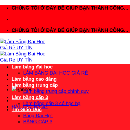
Bỏ
CHÚNG TÔI Ở ĐÂY ĐỂ GIÚP BẠN THÀNH CÔNG...
qua
nội
dung
CHÚNG TÔI Ở ĐÂY ĐỂ GIÚP BẠN THÀNH CÔNG...
Làm bằng đại học
LÀM BẰNG ĐẠI HỌC GIÁ RẺ
Làm bằng cao đẳng
Làm bằng trung cấp
Làm bằng trung cấp chính quy
Làm bằng cấp 3
Làm bằng cấp 3 có học bạ
ĐẶT LÀM BẰNG
Tin Giáo Dục
Bằng Đại Học
BẰNG CẤP 3