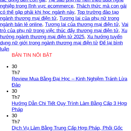
nghiệp trong lĩnh vực ecommerce
,
Thách thức mà con gái
có thể gặp phải khi học ngành này
,
Top trường đào tạo
ngành thương mại điện tử
,
Tương lai của phụ nữ trong
ngành bán lẻ online
,
Tương lai của thương mại điện tử
,
Vai
trò của phụ nữ trong việc thúc đẩy thương mại điện tử
,
Xu
hướng ngành thương mại điện tử 2025
,
Xu hướng tuyển
dụng nữ giới trong ngành thương mại điện tử
Để lại bình
luận
BẢN TIN NỔI BẬT
30
Th7
Review Mua Bằng Đại Học – Kinh Nghiệm Tránh Lừa
Không
Đảo
có
30
bình
Th7
luận
Hướng Dẫn Chi Tiết Quy Trình Làm Bằng Cấp 3 Hợp
ở
Không
Pháp
Review
có
30
Mua
bình
Th7
Bằng
luận
Dịch Vụ Làm Bằng Trung Cấp Hợp Pháp, Phôi Gốc