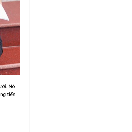
ười. Nó
ng tiến