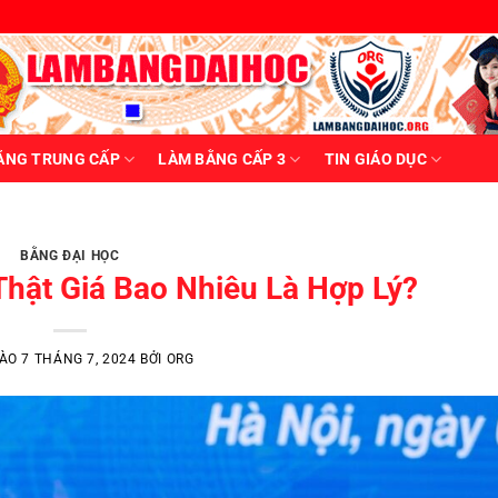
ẰNG TRUNG CẤP
LÀM BẰNG CẤP 3
TIN GIÁO DỤC
ẠI HỌC TIN GIÁO DỤC TIN TỨC ORG
Học – Kinh Nghiệm Tránh Lừa Đảo
 luôn là một mảng xám được bàn tán sôi [...]
BẰNG ĐẠI HỌC
hật Giá Bao Nhiêu Là Hợp Lý?
ĐỌC TIẾP
→
VÀO
7 THÁNG 7, 2024
BỞI
ORG