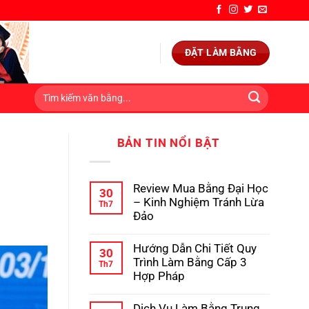
ĐẶT LÀM BẰNG
BẢN TIN NỔI BẬT
Review Mua Bằng Đại Học
30
– Kinh Nghiệm Tránh Lừa
Th7
Đảo
Không
có
Hướng Dẫn Chi Tiết Quy
bình
30
luận
Trình Làm Bằng Cấp 3
Th7
ở
Hợp Pháp
Review
Mua
Không
Bằng
có
Dịch Vụ Làm Bằng Trung
Đại