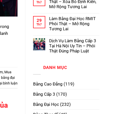
luận
Thật – Xóa Bỏ Định Kiến,
Th7
Pháp
Học
ở
Mở Rộng Tương Lai
Có
Dịch
Hồ
Vụ
Không
Sơ
Làm
có
Gốc
Làm Bằng Đại Học RMIT
Bằng
bình
29
Tại
Cấp
luận
Phôi Thật – Mở Rộng
Th7
Trường
3
trong
ở
Tương Lai
TPHCM
Làm
Phôi
 danh
Bằng
Không
Thật,
Cao
có
Uy
Dịch Vụ Làm Bằng Cấp 3
Đẳng
bình
Tín
Phôi
luận
Tại Hà Nội Uy Tín – Phôi
Nhất
Thật
ở
Thật Đúng Pháp Luật
–
Làm
Xóa
Bằng
Không
Bỏ
Đại
có
Định
Học
bình
Kiến,
RMIT
DANH MỤC
luận
Mở
Phôi
ở
àm
,
Mua
Rộng
Thật
Dịch
Tương
–
 bằng đại
Vụ
Lai
Mở
Làm
ại bình luận
Bằng Cao Đẳng
(119)
Rộng
Bằng
Tương
Cấp
Lai
3
Bằng Cấp 3
(170)
Tại
Hà
Nội
Của
Bằng Đại Học
(232)
Uy
Tín
–