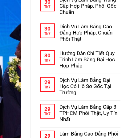
bình
30
Học
luận
Cấp Hợp Pháp, Phôi Gốc
Th7
–
ở
Chuẩn
Kinh
Hướng
Nghiệm
Dẫn
Không
Tránh
Chi
có
Lừa
Dịch Vụ Làm Bằng Cao
Tiết
bình
30
Đảo
Quy
luận
Đẳng Hợp Pháp, Chuẩn
Th7
Trình
ở
Phôi Thật
Làm
Dịch
Bằng
Vụ
Không
Cấp
Làm
có
3
Hướng Dẫn Chi Tiết Quy
Bằng
bình
30
Hợp
Trung
luận
Trình Làm Bằng Đại Học
Th7
Pháp
Cấp
ở
Hợp Pháp
Hợp
Dịch
Pháp,
Vụ
Không
Phôi
Làm
có
Gốc
Dịch Vụ Làm Bằng Đại
Bằng
bình
29
Chuẩn
Cao
luận
Học Có Hồ Sơ Gốc Tại
Th7
Đẳng
ở
Trường
Hợp
Hướng
Pháp,
Dẫn
Không
Chuẩn
Chi
có
Phôi
Dịch Vụ Làm Bằng Cấp 3
Tiết
bình
29
Thật
Quy
luận
TPHCM Phôi Thật, Uy Tín
Th7
Trình
ở
Nhất
Làm
Dịch
Bằng
Vụ
Không
Đại
Làm
có
Học
Làm Bằng Cao Đẳng Phôi
Bằng
bình
29
Hợp
Đại