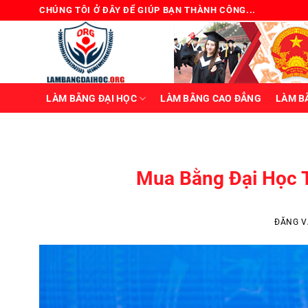
Bỏ
CHÚNG TÔI Ở ĐÂY ĐỂ GIÚP BẠN THÀNH CÔNG...
qua
nội
dung
LÀM BẰNG ĐẠI HỌC
LÀM BẰNG CAO ĐẲNG
LÀM B
BẰNG Đ
Review Mua Bằng Đại 
Chủ đề “mua bằng đại học”
Mua Bằng Đại Học T
ĐĂNG 