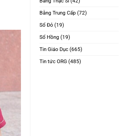
Bằng Thạc Sĩ
(42)
Phôi
Thật
Đúng
Bằng Trung Cấp
(72)
Pháp
Luật
Sổ Đỏ
(19)
Sổ Hồng
(19)
Tin Giáo Dục
(665)
Tin tức ORG
(485)