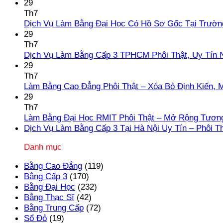
29
Th7
Dịch Vụ Làm Bằng Đại Học Có Hồ Sơ Gốc Tại Trườn
29
Th7
Dịch Vụ Làm Bằng Cấp 3 TPHCM Phôi Thật, Uy Tín 
29
Th7
Làm Bằng Cao Đẳng Phôi Thật – Xóa Bỏ Định Kiến, 
29
Th7
Làm Bằng Đại Học RMIT Phôi Thật – Mở Rộng Tương
Dịch Vụ Làm Bằng Cấp 3 Tại Hà Nội Uy Tín – Phôi T
Danh mục
Bằng Cao Đẳng
(119)
Bằng Cấp 3
(170)
Bằng Đại Học
(232)
Bằng Thạc Sĩ
(42)
Bằng Trung Cấp
(72)
Sổ Đỏ
(19)