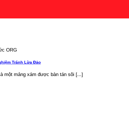
 tức ORG
ghiệm Tránh Lừa Đảo
là một mảng xám được bàn tán sôi [...]