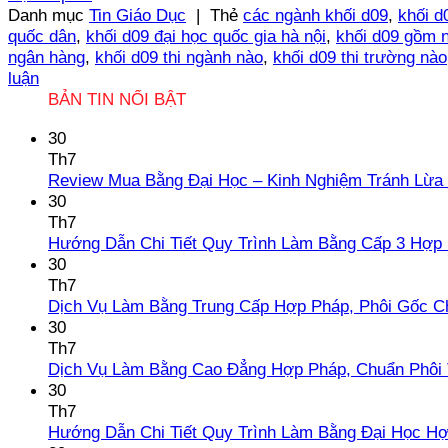
Danh mục
Tin Giáo Dục
|
Thẻ
các ngành khối d09
,
khối d
quốc dân
,
khối d09 đại học quốc gia hà nội
,
khối d09 gồm 
ngân hàng
,
khối d09 thi ngành nào
,
khối d09 thi trường nào
luận
BẢN TIN NỔI BẬT
30
Th7
Review Mua Bằng Đại Học – Kinh Nghiệm Tránh Lừa
30
Th7
Hướng Dẫn Chi Tiết Quy Trình Làm Bằng Cấp 3 Hợp
30
Th7
Dịch Vụ Làm Bằng Trung Cấp Hợp Pháp, Phôi Gốc C
30
Th7
Dịch Vụ Làm Bằng Cao Đẳng Hợp Pháp, Chuẩn Phôi 
30
Th7
Hướng Dẫn Chi Tiết Quy Trình Làm Bằng Đại Học H