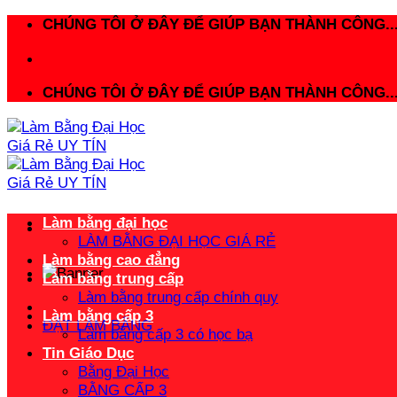
Bỏ
CHÚNG TÔI Ở ĐÂY ĐỂ GIÚP BẠN THÀNH CÔNG..
qua
nội
dung
CHÚNG TÔI Ở ĐÂY ĐỂ GIÚP BẠN THÀNH CÔNG..
Làm bằng đại học
LÀM BẰNG ĐẠI HỌC GIÁ RẺ
Làm bằng cao đẳng
Làm bằng trung cấp
Làm bằng trung cấp chính quy
Làm bằng cấp 3
ĐẶT LÀM BẰNG
Làm bằng cấp 3 có học bạ
Tin Giáo Dục
Bằng Đại Học
BẰNG CẤP 3