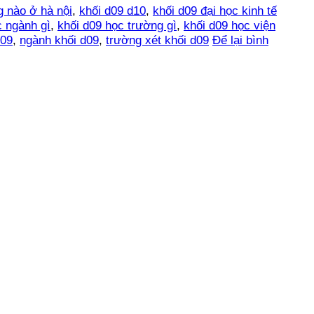
g nào ở hà nội
,
khối d09 d10
,
khối d09 đại học kinh tế
c ngành gì
,
khối d09 học trường gì
,
khối d09 học viện
d09
,
ngành khối d09
,
trường xét khối d09
Để lại bình