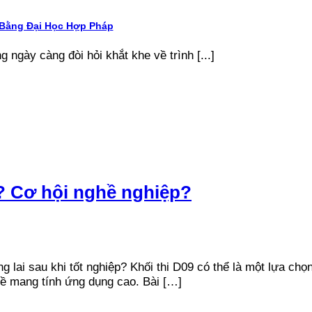
 Bằng Đại Học Hợp Pháp
g ngày càng đòi hỏi khắt khe về trình [...]
? Cơ hội nghề nghiệp?
g lai sau khi tốt nghiệp? Khối thi D09 có thể là một lựa c
ề mang tính ứng dụng cao. Bài […]