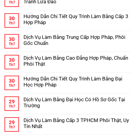
Tránh Lừa Đảo
Th7
Không
có
Hướng Dẫn Chi Tiết Quy Trình Làm Bằng Cấp 3
bình
30
luận
Hợp Pháp
Th7
ở
Review
Không
Mua
có
Dịch Vụ Làm Bằng Trung Cấp Hợp Pháp, Phôi
Bằng
bình
30
Đại
luận
Gốc Chuẩn
Th7
ở
Học
Hướng
Không
–
Dẫn
có
Kinh
Dịch Vụ Làm Bằng Cao Đẳng Hợp Pháp, Chuẩn
Chi
bình
Nghiệm
30
Tiết
luận
Tránh
Phôi Thật
Th7
ở
Quy
Lừa
Dịch
Không
Trình
Đảo
Vụ
có
Làm
Hướng Dẫn Chi Tiết Quy Trình Làm Bằng Đại
Làm
bình
Bằng
30
Bằng
luận
Cấp
Học Hợp Pháp
Th7
ở
Trung
3
Dịch
Không
Cấp
Hợp
Vụ
có
Hợp
Pháp
Dịch Vụ Làm Bằng Đại Học Có Hồ Sơ Gốc Tại
Làm
bình
Pháp,
29
Bằng
luận
Phôi
Trường
Th7
ở
Cao
Gốc
Hướng
Không
Đẳng
Chuẩn
Dẫn
có
Hợp
Dịch Vụ Làm Bằng Cấp 3 TPHCM Phôi Thật, Uy
Chi
bình
Pháp,
29
Tiết
luận
Chuẩn
Tín Nhất
Th7
ở
Quy
Phôi
Dịch
Không
Trình
Thật