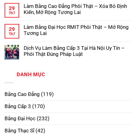
Vụ
có
Làm
Làm Bằng Cao Đẳng Phôi Thật – Xóa Bỏ Định
Làm
bình
Bằng
29
Bằng
luận
Đại
Kiến, Mở Rộng Tương Lai
Th7
ở
Đại
Học
Dịch
Không
Học
Hợp
Vụ
có
Có
Pháp
Làm Bằng Đại Học RMIT Phôi Thật – Mở Rộng
Làm
bình
Hồ
29
Bằng
luận
Sơ
Tương Lai
Th7
ở
Cấp
Gốc
Làm
Không
3
Tại
Bằng
có
TPHCM
Trường
Dịch Vụ Làm Bằng Cấp 3 Tại Hà Nội Uy Tín –
Cao
bình
Phôi
Đẳng
luận
Thật,
Phôi Thật Đúng Pháp Luật
ở
Phôi
Uy
Làm
Không
Thật
Tín
Bằng
có
–
Nhất
Đại
bình
Xóa
Học
luận
DANH MỤC
Bỏ
ở
RMIT
Định
Dịch
Phôi
Kiến,
Vụ
Thật
Mở
Làm
–
Rộng
Bằng Cao Đẳng
(119)
Bằng
Mở
Tương
Cấp
Rộng
Lai
3
Tương
Bằng Cấp 3
(170)
Tại
Lai
Hà
Nội
Bằng Đại Học
(232)
Uy
Tín
–
Bằng Thạc Sĩ
(42)
Phôi