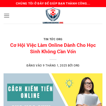
Bỏ
CHÚNG TÔI Ở ĐÂY ĐỂ GIÚP BẠN THÀNH CÔNG...
qua
nội
dung
BẰNG ĐẠI HỌC TIN GIÁO DỤC TIN TỨC ORG
Review Mua Bằng Đại
TIN TỨC ORG
Học – Kinh Nghiệm
Cơ Hội Việc Làm Online Dành Cho Học
Tránh Lừa Đảo
Sinh Không Cần Vốn
Chủ đề “mua bằng đại học” luôn là một
ĐĂNG VÀO
9 THÁNG 1, 2025
BỞI
ORG
mảng xám được bàn tán sôi [...]
ĐỌC TIẾP
→