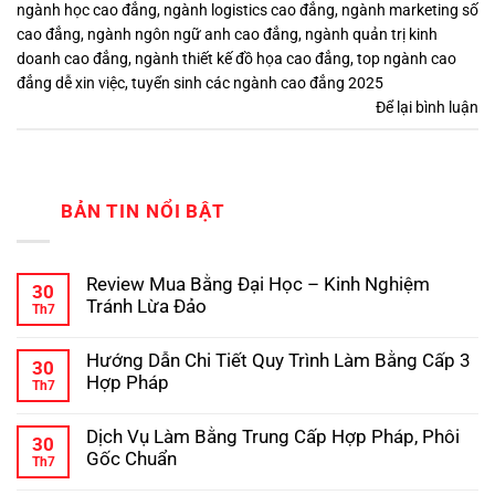
ngành học cao đẳng
,
ngành logistics cao đẳng
,
ngành marketing số
cao đẳng
,
ngành ngôn ngữ anh cao đẳng
,
ngành quản trị kinh
doanh cao đẳng
,
ngành thiết kế đồ họa cao đẳng
,
top ngành cao
đẳng dễ xin việc
,
tuyển sinh các ngành cao đẳng 2025
Để lại bình luận
BẢN TIN NỔI BẬT
Review Mua Bằng Đại Học – Kinh Nghiệm
30
Tránh Lừa Đảo
Th7
Không
có
Hướng Dẫn Chi Tiết Quy Trình Làm Bằng Cấp 3
bình
30
luận
Hợp Pháp
Th7
ở
Review
Không
Mua
có
Dịch Vụ Làm Bằng Trung Cấp Hợp Pháp, Phôi
Bằng
bình
30
Đại
luận
Gốc Chuẩn
Th7
ở
Học
Hướng
Không
–