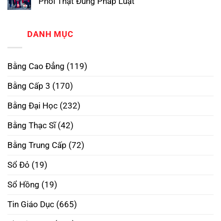
Phôi Thật Đúng Pháp Luật
ở
Phôi
Uy
Làm
Không
Thật
Tín
Bằng
có
–
Nhất
Đại
bình
Xóa
Học
luận
DANH MỤC
Bỏ
ở
RMIT
Định
Dịch
Phôi
Kiến,
Vụ
Thật
Mở
Làm
–
Rộng
Bằng Cao Đẳng
(119)
Bằng
Mở
Tương
Cấp
Rộng
Lai
3
Tương
Bằng Cấp 3
(170)
Tại
Lai
Hà
Nội
Bằng Đại Học
(232)
Uy
Tín
–
Bằng Thạc Sĩ
(42)
Phôi
Thật
Đúng
Bằng Trung Cấp
(72)
Pháp
Luật
Sổ Đỏ
(19)
Sổ Hồng
(19)
Tin Giáo Dục
(665)