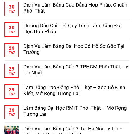
Dẫn
có
Kinh
Dịch Vụ Làm Bằng Cao Đẳng Hợp Pháp, Chuẩn
Chi
bình
Nghiệm
30
Tiết
luận
Tránh
Phôi Thật
Th7
ở
Quy
Lừa
Dịch
Không
Trình
Đảo
Vụ
có
Làm
Hướng Dẫn Chi Tiết Quy Trình Làm Bằng Đại
Làm
bình
Bằng
30
Bằng
luận
Cấp
Học Hợp Pháp
Th7
ở
Trung
3
Dịch
Không
Cấp
Hợp
Vụ
có
Hợp
Pháp
Dịch Vụ Làm Bằng Đại Học Có Hồ Sơ Gốc Tại
Làm
bình
Pháp,
29
Bằng
luận
Phôi
Trường
Th7
ở
Cao
Gốc
Hướng
Không
Đẳng
Chuẩn
Dẫn
có
Hợp
Dịch Vụ Làm Bằng Cấp 3 TPHCM Phôi Thật, Uy
Chi
bình
Pháp,
29
Tiết
luận
Chuẩn
Tín Nhất
Th7
ở
Quy
Phôi
Dịch
Không
Trình
Thật
Vụ
có
Làm
Làm Bằng Cao Đẳng Phôi Thật – Xóa Bỏ Định
Làm
bình
Bằng
29
Bằng
luận
Đại
Kiến, Mở Rộng Tương Lai
Th7
ở
Đại
Học
Dịch
Không
Học
Hợp
Vụ
có
Có
Pháp
Làm Bằng Đại Học RMIT Phôi Thật – Mở Rộng
Làm
bình
Hồ
29
Bằng
luận
Sơ
Tương Lai
Th7
ở
Cấp
Gốc
Làm
Không
3
Tại
Bằng
có
TPHCM
Trường
Dịch Vụ Làm Bằng Cấp 3 Tại Hà Nội Uy Tín –
Cao
bình
Phôi
Đẳng
luận
Thật,