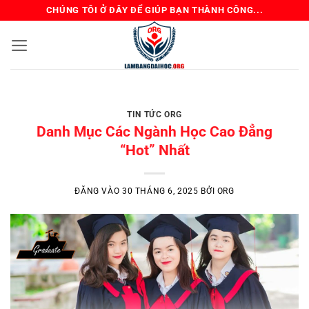
Bỏ
CHÚNG TÔI Ở ĐÂY ĐỂ GIÚP BẠN THÀNH CÔNG...
qua
nội
dung
BẰNG ĐẠI HỌC TIN GIÁO DỤC TIN TỨC ORG
Review Mua Bằng Đại
TIN TỨC ORG
Học – Kinh Nghiệm
Danh Mục Các Ngành Học Cao Đẳng
Tránh Lừa Đảo
“Hot” Nhất
Chủ đề “mua bằng đại học” luôn là một
ĐĂNG VÀO
30 THÁNG 6, 2025
BỞI
ORG
mảng xám được bàn tán sôi [...]
ĐỌC TIẾP
→