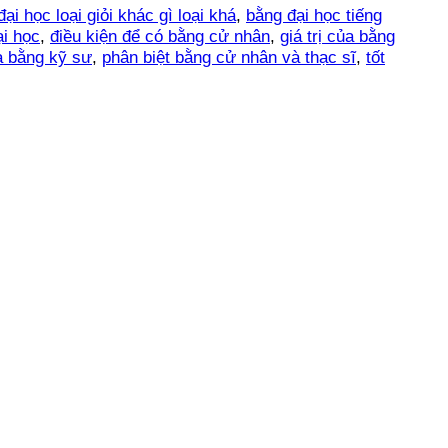
ại học loại giỏi khác gì loại khá
,
bằng đại học tiếng
ại học
,
điều kiện để có bằng cử nhân
,
giá trị của bằng
à bằng kỹ sư
,
phân biệt bằng cử nhân và thạc sĩ
,
tốt