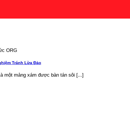
 tức ORG
ghiệm Tránh Lừa Đảo
là một mảng xám được bàn tán sôi [...]