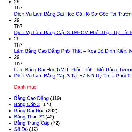
29
Th7
Dịch Vụ Làm Bằng Đại Học Có Hồ Sơ Gốc Tại Trườn
29
Th7
Dịch Vụ Làm Bằng Cấp 3 TPHCM Phôi Thật, Uy Tín 
29
Th7
Làm Bằng Cao Đẳng Phôi Thật – Xóa Bỏ Định Kiến, 
29
Th7
Làm Bằng Đại Học RMIT Phôi Thật – Mở Rộng Tương
Dịch Vụ Làm Bằng Cấp 3 Tại Hà Nội Uy Tín – Phôi T
Danh mục
Bằng Cao Đẳng
(119)
Bằng Cấp 3
(170)
Bằng Đại Học
(232)
Bằng Thạc Sĩ
(42)
Bằng Trung Cấp
(72)
Sổ Đỏ
(19)