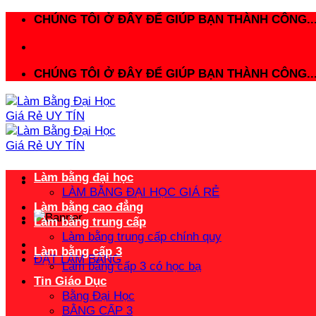
Bỏ
CHÚNG TÔI Ở ĐÂY ĐỂ GIÚP BẠN THÀNH CÔNG..
qua
nội
dung
CHÚNG TÔI Ở ĐÂY ĐỂ GIÚP BẠN THÀNH CÔNG..
Làm bằng đại học
LÀM BẰNG ĐẠI HỌC GIÁ RẺ
Làm bằng cao đẳng
Làm bằng trung cấp
Làm bằng trung cấp chính quy
Làm bằng cấp 3
ĐẶT LÀM BẰNG
Làm bằng cấp 3 có học bạ
Tin Giáo Dục
Bằng Đại Học
BẰNG CẤP 3