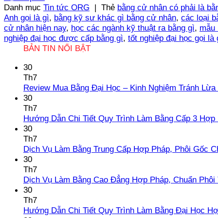
Danh mục
Tin tức ORG
|
Thẻ
bằng cử nhân có phải là bằ
Anh gọi là gì
,
bằng kỹ sư khác gì bằng cử nhân
,
các loại b
cử nhân hiện nay
,
học các ngành kỹ thuật ra bằng gì
,
mẫu 
nghiệp đại học được cấp bằng gì
,
tốt nghiệp đại học gọi là 
BẢN TIN NỔI BẬT
30
Th7
Review Mua Bằng Đại Học – Kinh Nghiệm Tránh Lừa
30
Th7
Hướng Dẫn Chi Tiết Quy Trình Làm Bằng Cấp 3 Hợp
30
Th7
Dịch Vụ Làm Bằng Trung Cấp Hợp Pháp, Phôi Gốc C
30
Th7
Dịch Vụ Làm Bằng Cao Đẳng Hợp Pháp, Chuẩn Phôi 
30
Th7
Hướng Dẫn Chi Tiết Quy Trình Làm Bằng Đại Học H