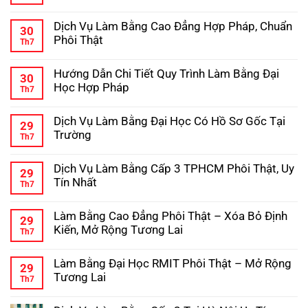
Hướng
Không
–
Dẫn
có
Kinh
Dịch Vụ Làm Bằng Cao Đẳng Hợp Pháp, Chuẩn
Chi
bình
Nghiệm
30
Tiết
luận
Tránh
Phôi Thật
Th7
ở
Quy
Lừa
Dịch
Không
Trình
Đảo
Vụ
có
Làm
Hướng Dẫn Chi Tiết Quy Trình Làm Bằng Đại
Làm
bình
Bằng
30
Bằng
luận
Cấp
Học Hợp Pháp
Th7
ở
Trung
3
Dịch
Không
Cấp
Hợp
Vụ
có
Hợp
Pháp
Dịch Vụ Làm Bằng Đại Học Có Hồ Sơ Gốc Tại
Làm
bình
Pháp,
29
Bằng
luận
Phôi
Trường
Th7
ở
Cao
Gốc
Hướng
Không
Đẳng
Chuẩn
Dẫn
có
Hợp
Dịch Vụ Làm Bằng Cấp 3 TPHCM Phôi Thật, Uy
Chi
bình
Pháp,
29
Tiết
luận
Chuẩn
Tín Nhất
Th7
ở
Quy
Phôi
Dịch
Không
Trình
Thật
Vụ
có
Làm
Làm Bằng Cao Đẳng Phôi Thật – Xóa Bỏ Định
Làm
bình
Bằng
29
Bằng
luận
Đại
Kiến, Mở Rộng Tương Lai
Th7
ở
Đại
Học
Dịch
Không
Học
Hợp
Vụ
có
Có
Pháp
Làm Bằng Đại Học RMIT Phôi Thật – Mở Rộng
Làm
bình
Hồ
29
Bằng
luận
Sơ
Tương Lai
Th7
ở
Cấp
Gốc
Làm
Không
3
Tại
Bằng
có
TPHCM
Trường