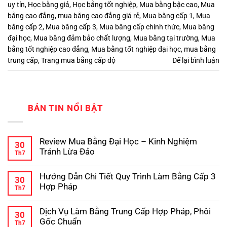
uy tín
,
Học bằng giả
,
Học bằng tốt nghiệp
,
Mua bằng bậc cao
,
Mua
bằng cao đẳng
,
mua bằng cao đẳng giá rẻ
,
Mua bằng cấp 1
,
Mua
bằng cấp 2
,
Mua bằng cấp 3
,
Mua bằng cấp chính thức
,
Mua bằng
đại học
,
Mua bằng đảm bảo chất lượng
,
Mua bằng tại trường
,
Mua
bằng tốt nghiệp cao đẳng
,
Mua bằng tốt nghiệp đại học
,
mua bằng
trung cấp
,
Trang mua bằng cấp độ
Để lại bình luận
BẢN TIN NỔI BẬT
Review Mua Bằng Đại Học – Kinh Nghiệm
30
Tránh Lừa Đảo
Th7
Không
có
Hướng Dẫn Chi Tiết Quy Trình Làm Bằng Cấp 3
bình
30
luận
Hợp Pháp
Th7
ở
Review
Không
Mua
có
Dịch Vụ Làm Bằng Trung Cấp Hợp Pháp, Phôi
Bằng
bình
30
Đại
luận
Gốc Chuẩn
Th7
ở
Học