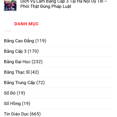
Dịch Vụ Làm Bằng Cấp 3 Tại Hà Nội Uy Tín –
Cao
bình
Phôi
Đẳng
luận
Thật,
Phôi Thật Đúng Pháp Luật
ở
Phôi
Uy
Làm
Không
Thật
Tín
Bằng
có
–
Nhất
Đại
bình
Xóa
Học
luận
DANH MỤC
Bỏ
ở
RMIT
Định
Dịch
Phôi
Kiến,
Vụ
Thật
Mở
Làm
–
Rộng
Bằng Cao Đẳng
(119)
Bằng
Mở
Tương
Cấp
Rộng
Lai
3
Tương
Bằng Cấp 3
(170)
Tại
Lai
Hà
Nội
Bằng Đại Học
(232)
Uy
Tín
–
Bằng Thạc Sĩ
(42)
Phôi
Thật
Đúng
Bằng Trung Cấp
(72)
Pháp
Luật
Sổ Đỏ
(19)
Sổ Hồng
(19)
Tin Giáo Dục
(665)