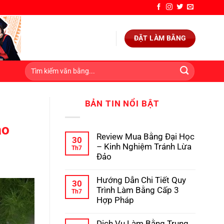
ĐẶT LÀM BẰNG
BẢN TIN NỔI BẬT
ảo
Review Mua Bằng Đại Học
30
– Kinh Nghiệm Tránh Lừa
Th7
Đảo
Không
có
Hướng Dẫn Chi Tiết Quy
bình
30
luận
Trình Làm Bằng Cấp 3
Th7
ở
Hợp Pháp
Review
Mua
Không
Bằng
có
Dịch Vụ Làm Bằng Trung
Đại