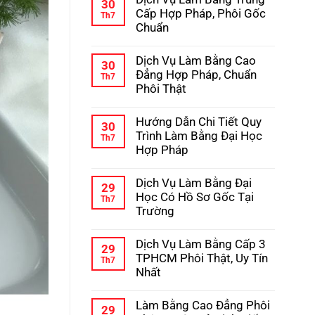
bình
30
Học
luận
Cấp Hợp Pháp, Phôi Gốc
Th7
–
ở
Chuẩn
Kinh
Hướng
Nghiệm
Dẫn
Không
Tránh
Chi
có
Lừa
Dịch Vụ Làm Bằng Cao
Tiết
bình
30
Đảo
Quy
luận
Đẳng Hợp Pháp, Chuẩn
Th7
Trình
ở
Phôi Thật
Làm
Dịch
Bằng
Vụ
Không
Cấp
Làm
có
3
Hướng Dẫn Chi Tiết Quy
Bằng
bình
30
Hợp
Trung
luận
Trình Làm Bằng Đại Học
Th7
Pháp
Cấp
ở
Hợp Pháp
Hợp
Dịch
Pháp,
Vụ
Không
Phôi
Làm
có
Gốc
Dịch Vụ Làm Bằng Đại
Bằng
bình
29
Chuẩn
Cao
luận
Học Có Hồ Sơ Gốc Tại
Th7
Đẳng
ở
Trường
Hợp
Hướng
Pháp,
Dẫn
Không
Chuẩn
Chi
có
Phôi
Dịch Vụ Làm Bằng Cấp 3
Tiết
bình
29
Thật
Quy
luận
TPHCM Phôi Thật, Uy Tín
Th7
Trình
ở
Nhất
Làm
Dịch
Bằng
Vụ
Không
Đại
Làm
có
Học
Làm Bằng Cao Đẳng Phôi
Bằng
bình
29
Hợp
Đại