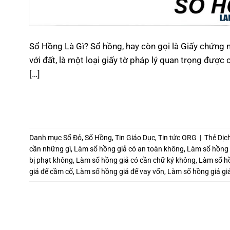
Sổ Hồng Là Gì? Sổ hồng, hay còn gọi là Giấy chứng n
với đất, là một loại giấy tờ pháp lý quan trọng đư
[…]
Danh mục
Sổ Đỏ
,
Sổ Hồng
,
Tin Giáo Dục
,
Tin tức ORG
|
Thẻ
Dịc
cần những gì
,
Làm sổ hồng giả có an toàn không
,
Làm sổ hồng 
bị phạt không
,
Làm sổ hồng giả có cần chữ ký không
,
Làm sổ hồ
giả để cầm cố
,
Làm sổ hồng giả để vay vốn
,
Làm sổ hồng giả giá