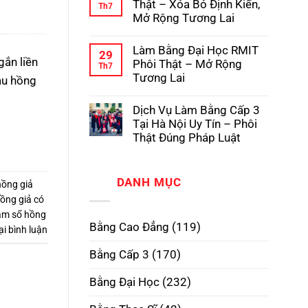
luận
Thật – Xóa Bỏ Định Kiến,
Th7
Pháp
Học
ở
Mở Rộng Tương Lai
Có
Dịch
Hồ
Vụ
Không
Sơ
Làm
có
Gốc
Làm Bằng Đại Học RMIT
Bằng
bình
29
Tại
Cấp
gắn liền
luận
Phôi Thật – Mở Rộng
Th7
Trường
3
ở
Tương Lai
àu hồng
TPHCM
Làm
Phôi
Bằng
Không
Thật,
Cao
có
Uy
Dịch Vụ Làm Bằng Cấp 3
Đẳng
bình
Tín
Phôi
luận
Tại Hà Nội Uy Tín – Phôi
Nhất
Thật
ở
Thật Đúng Pháp Luật
–
Làm
Xóa
Bằng
Không
Bỏ
Đại
có
Định
Học
bình
Kiến,
RMIT
DANH MỤC
luận
ồng giả
Mở
Phôi
ở
Rộng
Thật
ồng giả có
Dịch
Tương
–
Vụ
àm sổ hồng
Lai
Mở
Làm
Bằng Cao Đẳng
(119)
Rộng
Bằng
ại bình luận
Tương
Cấp
Lai
3
Bằng Cấp 3
(170)
Tại
Hà
Nội
Bằng Đại Học
(232)
Uy
Tín
–