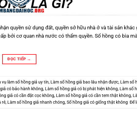
hận quyền sử dụng đất, quyền sở hữu nhà ở và tài sản khác 
ợc cấp bởi cơ quan nhà nước có thẩm quyền. Sổ hồng có bìa m
ĐỌC TIẾP
→
h vụ làm sổ hồng giả uy tín
,
Làm sổ hồng giả bao lâu nhận được
,
Làm sổ h
giả có bảo hành không
,
Làm sổ hồng giả có bị phát hiện không
,
Làm sổ h
ng giả có cần đặt cọc không
,
Làm sổ hồng giả có cần tem thật không
,
L
 rẻ
,
Làm sổ hồng giả nhanh chóng
,
Sổ hồng giả có giống thật không
Để l