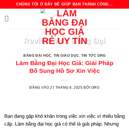
Bỏ
CHÚNG TÔI Ở ĐÂY ĐỂ GIÚP BẠN THÀNH CÔNG...
qua
nội
dung
BẰNG ĐẠI HỌC TIN GIÁO DỤC TIN TỨC ORG
Review Mua Bằng Đại
Học – Kinh Nghiệm
BẰNG ĐẠI HỌC
,
TIN GIÁO DỤC
,
TIN TỨC ORG
Tránh Lừa Đảo
Làm Bằng Đại Học Giả: Giải Pháp
Bổ Sung Hồ Sơ Xin Việc
Chủ đề “mua bằng đại học” luôn là một
mảng xám được bàn tán sôi [...]
ĐĂNG VÀO
27 THÁNG 8, 2025
BỞI
ORG
ĐỌC TIẾP
→
Bạn đang gặp khó khăn trong việc xin việc vì thiếu bằng
cấp. Làm bằng đại học giả có thể là giải pháp. Nhưng