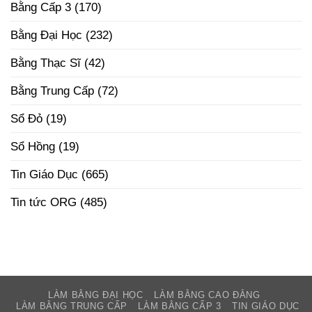
Tương
Bằng Cấp 3
(170)
Tại
Lai
Hà
Nội
Bằng Đại Học
(232)
Uy
Tín
–
Bằng Thạc Sĩ
(42)
Phôi
Thật
Đúng
Bằng Trung Cấp
(72)
Pháp
Luật
Sổ Đỏ
(19)
Sổ Hồng
(19)
Tin Giáo Dục
(665)
Tin tức ORG
(485)
LÀM BẰNG ĐẠI HỌC
LÀM BẰNG CAO ĐẲNG
LÀM BẰNG TRUNG CẤP
LÀM BẰNG CẤP 3
TIN GIÁO DỤC