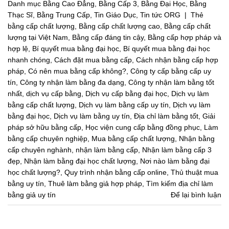
Danh mục
Bằng Cao Đẳng
,
Bằng Cấp 3
,
Bằng Đại Học
,
Bằng
Thạc Sĩ
,
Bằng Trung Cấp
,
Tin Giáo Dục
,
Tin tức ORG
|
Thẻ
bằng cấp chất lượng
,
Bằng cấp chất lượng cao
,
Bằng cấp chất
lượng tại Việt Nam
,
Bằng cấp đáng tin cậy
,
Bằng cấp hợp pháp và
hợp lệ
,
Bí quyết mua bằng đại học
,
Bí quyết mua bằng đại học
nhanh chóng
,
Cách đặt mua bằng cấp
,
Cách nhận bằng cấp hợp
pháp
,
Có nên mua bằng cấp không?
,
Công ty cấp bằng cấp uy
tín
,
Công ty nhận làm bằng đa dạng
,
Công ty nhận làm bằng tốt
nhất
,
dịch vụ cấp bằng
,
Dịch vụ cấp bằng đại học
,
Dịch vụ làm
bằng cấp chất lượng
,
Dịch vụ làm bằng cấp uy tín
,
Dịch vụ làm
bằng đại học
,
Dịch vụ làm bằng uy tín
,
Địa chỉ làm bằng tốt
,
Giải
pháp sở hữu bằng cấp
,
Học viện cung cấp bằng đồng phục
,
Làm
bằng cấp chuyên nghiệp
,
Mua bằng cấp chất lượng
,
Nhận bằng
cấp chuyên nghành
,
nhận làm bằng cấp
,
Nhận làm bằng cấp 3
đẹp
,
Nhận làm bằng đại học chất lượng
,
Nơi nào làm bằng đại
học chất lượng?
,
Quy trình nhận bằng cấp online
,
Thủ thuật mua
bằng uy tín
,
Thuê làm bằng giả hợp pháp
,
Tìm kiếm địa chỉ làm
bằng giả uy tín
Để lại bình luận