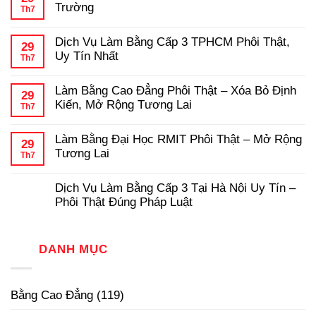
Bằng
luận
Phôi
Trường
Th7
ở
Cao
Gốc
Hướng
Không
Đẳng
Chuẩn
Dẫn
có
Hợp
Dịch Vụ Làm Bằng Cấp 3 TPHCM Phôi Thật,
Chi
bình
Pháp,
29
Tiết
luận
Chuẩn
Uy Tín Nhất
Th7
ở
Quy
Phôi
Dịch
Không
Trình
Thật
Vụ
có
Làm
Làm Bằng Cao Đẳng Phôi Thật – Xóa Bỏ Định
Làm
bình
Bằng
29
Bằng
luận
Đại
Kiến, Mở Rộng Tương Lai
Th7
ở
Đại
Học
Dịch
Không
Học
Hợp
Vụ
có
Có
Pháp
Làm Bằng Đại Học RMIT Phôi Thật – Mở Rộng
Làm
bình
Hồ
29
Bằng
luận
Sơ
Tương Lai
Th7
ở
Cấp
Gốc
Làm
Không
3
Tại
Bằng
có
TPHCM
Trường
Dịch Vụ Làm Bằng Cấp 3 Tại Hà Nội Uy Tín –
Cao
bình
Phôi
Đẳng
luận
Thật,
Phôi Thật Đúng Pháp Luật
ở
Phôi
Uy
Làm
Không
Thật
Tín
Bằng
có
–
Nhất
Đại
bình
Xóa
Học
luận
DANH MỤC
Bỏ
ở
RMIT
Định
Dịch
Phôi
Kiến,
Vụ
Thật
Mở
Làm
–
Rộng
Bằng Cao Đẳng
(119)
Bằng
Mở
Tương
Cấp
Rộng
Lai
3