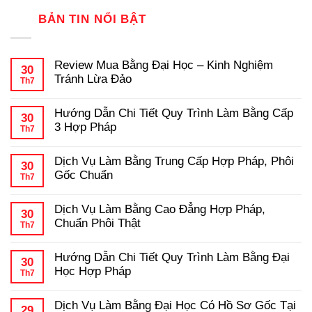
BẢN TIN NỔI BẬT
Review Mua Bằng Đại Học – Kinh Nghiệm
30
Tránh Lừa Đảo
Th7
Không
có
Hướng Dẫn Chi Tiết Quy Trình Làm Bằng Cấp
bình
30
luận
3 Hợp Pháp
Th7
ở
Review
Không
Mua
có
Dịch Vụ Làm Bằng Trung Cấp Hợp Pháp, Phôi
Bằng
bình
30
Đại
luận
Gốc Chuẩn
Th7
ở
Học
Hướng
Không
–
Dẫn
có
Kinh
Dịch Vụ Làm Bằng Cao Đẳng Hợp Pháp,
Chi
bình
Nghiệm
30
Tiết
luận
Tránh
Chuẩn Phôi Thật
Th7
ở
Quy
Lừa
Dịch
Không
Trình
Đảo
Vụ
có
Làm
Hướng Dẫn Chi Tiết Quy Trình Làm Bằng Đại
Làm
bình
Bằng
30
Bằng
luận
Cấp
Học Hợp Pháp
Th7
ở
Trung
3
Dịch
Không
Cấp
Hợp
Vụ
có
Hợp
Pháp
Dịch Vụ Làm Bằng Đại Học Có Hồ Sơ Gốc Tại
Làm
bình
Pháp,
29