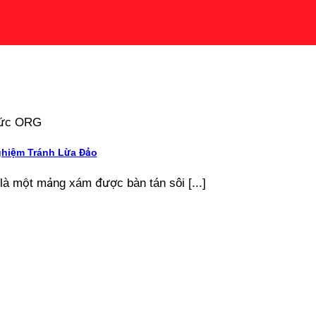
 tức ORG
ghiệm Tránh Lừa Đảo
là một mảng xám được bàn tán sôi [...]