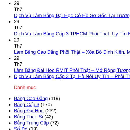
29
Th7
Dịch Vụ Làm Bằng Đại Học Có Hồ Sơ Gốc Tại Trườn
29
Th7
Dịch Vụ Làm Bằng Cấp 3 TPHCM Phôi Thật, Uy Tín 
29
Th7
Làm Bằng Cao Đẳng Phôi Thật – Xóa Bỏ Định Kiến, 
29
Th7
Làm Bằng Đại Học RMIT Phôi Thật – Mở Rộng Tương
Dịch Vụ Làm Bằng Cấp 3 Tại Hà Nội Uy Tín – Phôi T
Danh mục
Bằng Cao Đẳng
(119)
Bằng Cấp 3
(170)
Bằng Đại Học
(232)
Bằng Thạc Sĩ
(42)
Bằng Trung Cấp
(72)
Sổ Đỏ
(19)