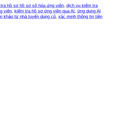
 tra hồ sơ hồ sơ số hóa ứng viên
,
dịch vụ kiểm tra
g viên
,
kiểm tra hồ sơ ứng viên qua AI
,
ứng dụng AI
am khảo từ nhà tuyển dụng cũ
,
xác minh thông tin tiền