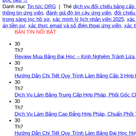
Đọc tiếp
→
Danh mục
Tin tức ORG
|
Thẻ
dịch vụ đối chiếu bằng cấp
thông tin ứng viên
,
đánh giá độ tin cậy ứng viên
,
đối chiếu
trong sàng lọc hồ sơ
,
xác minh lý lịch nhân viên 2025
,
xác
án tiền sự
,
xác thực email và số điện thoại ứng viên
,
xác t
BẢN TIN NỔI BẬT
30
Th7
Review Mua Bằng Đại Học – Kinh Nghiệm Tránh Lừa
30
Th7
Hướng Dẫn Chi Tiết Quy Trình Làm Bằng Cấp 3 Hợp
30
Th7
Dịch Vụ Làm Bằng Trung Cấp Hợp Pháp, Phôi Gốc C
30
Th7
Dịch Vụ Làm Bằng Cao Đẳng Hợp Pháp, Chuẩn Phôi 
30
Th7
Hướng Dẫn Chi Tiết Quy Trình Làm Bằng Đại Học H