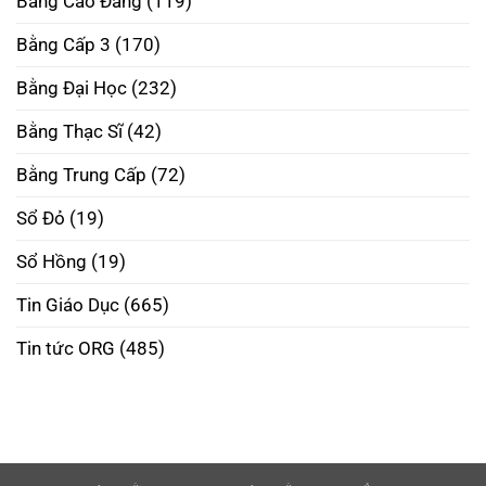
Bằng Cao Đẳng
(119)
Bằng
Mở
Tương
Cấp
Rộng
Lai
3
Tương
Bằng Cấp 3
(170)
Tại
Lai
Hà
Nội
Bằng Đại Học
(232)
Uy
Tín
–
Bằng Thạc Sĩ
(42)
Phôi
Thật
Đúng
Bằng Trung Cấp
(72)
Pháp
Luật
Sổ Đỏ
(19)
Sổ Hồng
(19)
Tin Giáo Dục
(665)
Tin tức ORG
(485)