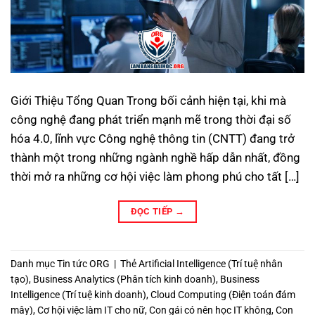
Giới Thiệu Tổng Quan Trong bối cảnh hiện tại, khi mà
công nghệ đang phát triển mạnh mẽ trong thời đại số
hóa 4.0, lĩnh vực Công nghệ thông tin (CNTT) đang trở
thành một trong những ngành nghề hấp dẫn nhất, đồng
thời mở ra những cơ hội việc làm phong phú cho tất […]
ĐỌC TIẾP
→
Danh mục
Tin tức ORG
|
Thẻ
Artificial Intelligence (Trí tuệ nhân
tạo)
,
Business Analytics (Phân tích kinh doanh)
,
Business
Intelligence (Trí tuệ kinh doanh)
,
Cloud Computing (Điện toán đám
mây)
,
Cơ hội việc làm IT cho nữ
,
Con gái có nên học IT không
,
Con