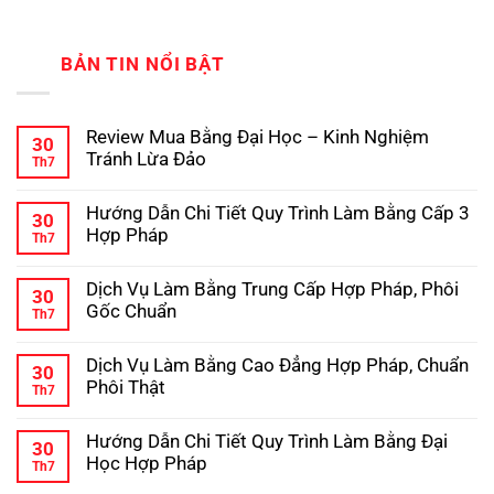
BẢN TIN NỔI BẬT
Review Mua Bằng Đại Học – Kinh Nghiệm
30
Tránh Lừa Đảo
Th7
Không
có
Hướng Dẫn Chi Tiết Quy Trình Làm Bằng Cấp 3
bình
30
luận
Hợp Pháp
Th7
ở
Review
Không
Mua
có
Dịch Vụ Làm Bằng Trung Cấp Hợp Pháp, Phôi
Bằng
bình
30
Đại
luận
Gốc Chuẩn
Th7
ở
Học
Hướng
Không
–
Dẫn
có
Kinh
Dịch Vụ Làm Bằng Cao Đẳng Hợp Pháp, Chuẩn
Chi
bình
Nghiệm
30
Tiết
luận
Tránh
Phôi Thật
Th7
ở
Quy
Lừa
Dịch
Không
Trình
Đảo
Vụ
có
Làm
Hướng Dẫn Chi Tiết Quy Trình Làm Bằng Đại
Làm
bình
Bằng
30
Bằng
luận
Cấp
Học Hợp Pháp
Th7
ở
Trung
3
Dịch
Không
Cấp
Hợp