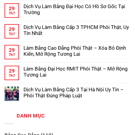
Vụ
có
Hợp
Pháp
Dịch Vụ Làm Bằng Đại Học Có Hồ Sơ Gốc Tại
Làm
bình
Pháp,
29
Bằng
luận
Phôi
Trường
Th7
ở
Cao
Gốc
Hướng
Không
Đẳng
Chuẩn
Dẫn
có
Hợp
Dịch Vụ Làm Bằng Cấp 3 TPHCM Phôi Thật, Uy
Chi
bình
Pháp,
29
Tiết
luận
Chuẩn
Tín Nhất
Th7
ở
Quy
Phôi
Dịch
Không
Trình
Thật
Vụ
có
Làm
Làm Bằng Cao Đẳng Phôi Thật – Xóa Bỏ Định
Làm
bình
Bằng
29
Bằng
luận
Đại
Kiến, Mở Rộng Tương Lai
Th7
ở
Đại
Học
Dịch
Không
Học
Hợp
Vụ
có
Có
Pháp
Làm Bằng Đại Học RMIT Phôi Thật – Mở Rộng
Làm
bình
Hồ
29
Bằng
luận
Sơ
Tương Lai
Th7
ở
Cấp
Gốc
Làm
Không
3
Tại
Bằng
có
TPHCM
Trường
Dịch Vụ Làm Bằng Cấp 3 Tại Hà Nội Uy Tín –
Cao
bình
Phôi
Đẳng
luận
Thật,
Phôi Thật Đúng Pháp Luật
ở
Phôi
Uy
Làm
Không
Thật
Tín
Bằng
có
–
Nhất
Đại
bình
Xóa
Học
luận
DANH MỤC
Bỏ
ở
RMIT
Định
Dịch
Phôi
Kiến,
Vụ
Thật
Mở
Làm
–
Rộng