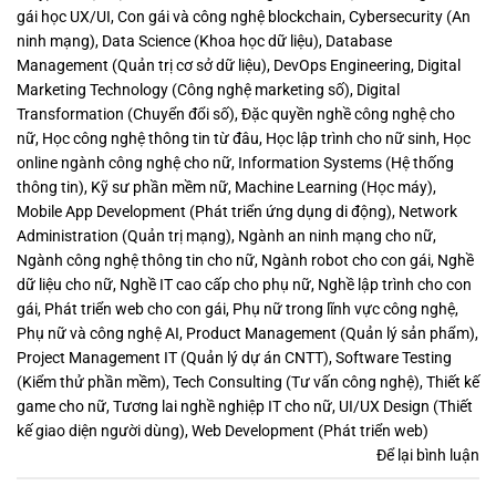
gái học UX/UI
,
Con gái và công nghệ blockchain
,
Cybersecurity (An
ninh mạng)
,
Data Science (Khoa học dữ liệu)
,
Database
Management (Quản trị cơ sở dữ liệu)
,
DevOps Engineering
,
Digital
Marketing Technology (Công nghệ marketing số)
,
Digital
Transformation (Chuyển đổi số)
,
Đặc quyền nghề công nghệ cho
nữ
,
Học công nghệ thông tin từ đâu
,
Học lập trình cho nữ sinh
,
Học
online ngành công nghệ cho nữ
,
Information Systems (Hệ thống
thông tin)
,
Kỹ sư phần mềm nữ
,
Machine Learning (Học máy)
,
Mobile App Development (Phát triển ứng dụng di động)
,
Network
Administration (Quản trị mạng)
,
Ngành an ninh mạng cho nữ
,
Ngành công nghệ thông tin cho nữ
,
Ngành robot cho con gái
,
Nghề
dữ liệu cho nữ
,
Nghề IT cao cấp cho phụ nữ
,
Nghề lập trình cho con
gái
,
Phát triển web cho con gái
,
Phụ nữ trong lĩnh vực công nghệ
,
Phụ nữ và công nghệ AI
,
Product Management (Quản lý sản phẩm)
,
Project Management IT (Quản lý dự án CNTT)
,
Software Testing
(Kiểm thử phần mềm)
,
Tech Consulting (Tư vấn công nghệ)
,
Thiết kế
game cho nữ
,
Tương lai nghề nghiệp IT cho nữ
,
UI/UX Design (Thiết
kế giao diện người dùng)
,
Web Development (Phát triển web)
Để lại bình luận