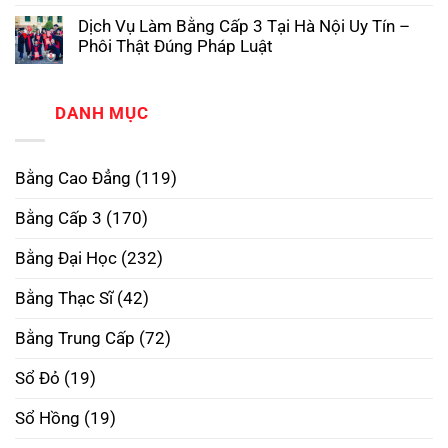
3
Tại
Bằng
có
TPHCM
Trường
Dịch Vụ Làm Bằng Cấp 3 Tại Hà Nội Uy Tín –
Cao
bình
Phôi
Đẳng
luận
Thật,
Phôi Thật Đúng Pháp Luật
ở
Phôi
Uy
Làm
Không
Thật
Tín
Bằng
có
–
Nhất
Đại
bình
Xóa
Học
luận
DANH MỤC
Bỏ
ở
RMIT
Định
Dịch
Phôi
Kiến,
Vụ
Thật
Mở
Làm
–
Rộng
Bằng Cao Đẳng
(119)
Bằng
Mở
Tương
Cấp
Rộng
Lai
3
Tương
Bằng Cấp 3
(170)
Tại
Lai
Hà
Nội
Bằng Đại Học
(232)
Uy
Tín
–
Bằng Thạc Sĩ
(42)
Phôi
Thật
Đúng
Bằng Trung Cấp
(72)
Pháp
Luật
Sổ Đỏ
(19)
Sổ Hồng
(19)