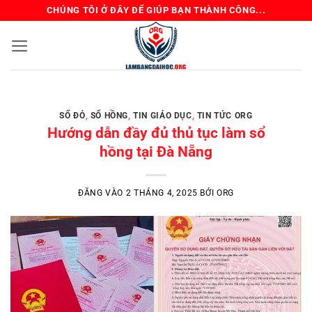
Bỏ
CHÚNG TÔI Ở ĐÂY ĐỂ GIÚP BẠN THÀNH CÔNG...
qua
nội
dung
BẰNG ĐẠI HỌC TIN GIÁO DỤC TIN TỨC ORG
Review Mua Bằng Đại
SỔ ĐỎ
,
SỔ HỒNG
,
TIN GIÁO DỤC
,
TIN TỨC ORG
Học – Kinh Nghiệm
Hướng dẫn đầy đủ thủ tục làm sổ
Tránh Lừa Đảo
hồng tại Đà Nẵng
Chủ đề “mua bằng đại học” luôn là một
ĐĂNG VÀO
2 THÁNG 4, 2025
BỞI
ORG
mảng xám được bàn tán sôi [...]
ĐỌC TIẾP
→