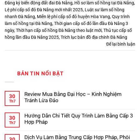
Đăng ký biến động đất đai Đà Nẵng
,
Hồ sơ làm sổ hồng tại Đà Nẵng
,
Lệ phí cấp sổ đỏ Đà Nẵng mới nhất 2025
,
Luật sư làm sổ hồng
nhanh Đà Nẵng
,
Miễn lệ phí cấp sổ đỏ huyện Hòa Vang
,
Quy trình
làm sổ hồng tại Đà Nẵng
,
Thời gian cấp sổ đỏ lần đầu Đà Nẵng 3
ngày
,
Thời hạn cấp sổ hồng Đà Nẵng theo luật mới
,
Thủ tục cấp sổ
hồng lần đầu Đà Nẵng 2025
,
Trích lục bản đồ địa chính Đà Nẵng
Để lại bình luận
BẢN TIN NỔI BẬT
Review Mua Bằng Đại Học – Kinh Nghiệm
30
Tránh Lừa Đảo
Th7
Không
có
Hướng Dẫn Chi Tiết Quy Trình Làm Bằng Cấp 3
bình
30
luận
Hợp Pháp
Th7
ở
Review
Không
Mua
có
Dịch Vụ Làm Bằng Trung Cấp Hợp Pháp, Phôi
Bằng
bình
30