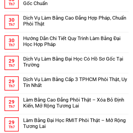
Đại
luận
Gốc Chuẩn
Th7
ở
Học
Hướng
Không
–
Dẫn
có
Kinh
Dịch Vụ Làm Bằng Cao Đẳng Hợp Pháp, Chuẩn
Chi
bình
Nghiệm
30
Tiết
luận
Tránh
Phôi Thật
Th7
ở
Quy
Lừa
Dịch
Không
Trình
Đảo
Vụ
có
Làm
Hướng Dẫn Chi Tiết Quy Trình Làm Bằng Đại
Làm
bình
Bằng
30
Bằng
luận
Cấp
Học Hợp Pháp
Th7
ở
Trung
3
Dịch
Không
Cấp
Hợp
Vụ
có
Hợp
Pháp
Dịch Vụ Làm Bằng Đại Học Có Hồ Sơ Gốc Tại
Làm
bình
Pháp,
29
Bằng
luận
Phôi
Trường
Th7
ở
Cao
Gốc
Hướng
Không
Đẳng
Chuẩn
Dẫn
có
Hợp
Dịch Vụ Làm Bằng Cấp 3 TPHCM Phôi Thật, Uy
Chi
bình
Pháp,
29
Tiết
luận
Chuẩn
Tín Nhất
Th7
ở
Quy
Phôi
Dịch
Không
Trình
Thật
Vụ
có
Làm
Làm Bằng Cao Đẳng Phôi Thật – Xóa Bỏ Định
Làm
bình
Bằng
29
Bằng
luận
Đại
Kiến, Mở Rộng Tương Lai
Th7
ở
Đại
Học
Dịch
Không
Học
Hợp
Vụ
có
Có
Pháp
Làm Bằng Đại Học RMIT Phôi Thật – Mở Rộng
Làm
bình
Hồ
29
Bằng
luận
Sơ
Tương Lai
Th7
ở
Cấp
Gốc
Làm
Không