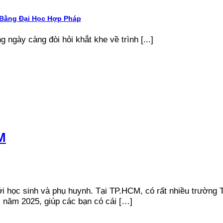
 Bằng Đại Học Hợp Pháp
g ngày càng đòi hỏi khắt khe về trình [...]
M
ới học sinh và phụ huynh. Tại TP.HCM, có rất nhiều trường 
 năm 2025, giúp các bạn có cái […]