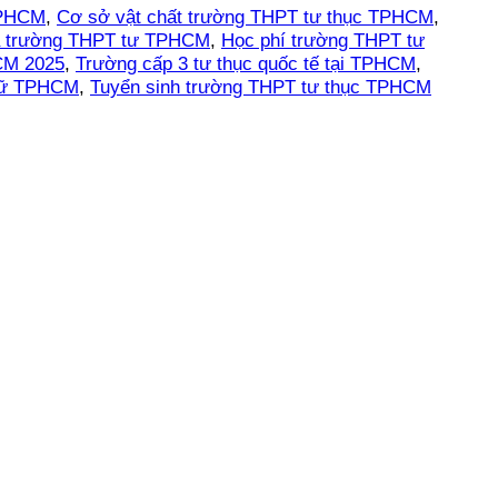
TPHCM
,
Cơ sở vật chất trường THPT tư thục TPHCM
,
óa trường THPT tư TPHCM
,
Học phí trường THPT tư
CM 2025
,
Trường cấp 3 tư thục quốc tế tại TPHCM
,
ngữ TPHCM
,
Tuyển sinh trường THPT tư thục TPHCM