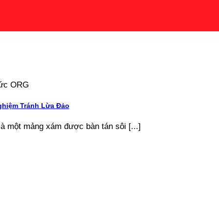
 tức ORG
ghiệm Tránh Lừa Đảo
là một mảng xám được bàn tán sôi [...]