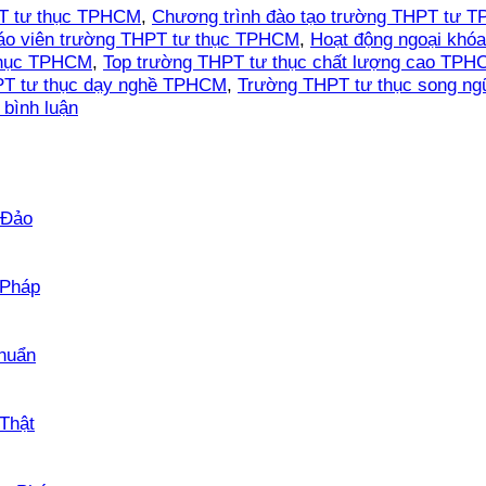
PT tư thục TPHCM
,
Chương trình đào tạo trường THPT tư 
iáo viên trường THPT tư thục TPHCM
,
Hoạt động ngoại kh
 thục TPHCM
,
Top trường THPT tư thục chất lượng cao TPH
T tư thục dạy nghề TPHCM
,
Trường THPT tư thục song 
 bình luận
Không
 Đảo
có
bình
luận
Không
 Pháp
ở
có
Review
bình
Mua
Không
luận
huẩn
Bằng
ở
có
Đại
Hướng
bình
Học
Dẫn
Không
luận
Thật
–
ở
Chi
có
Kinh
Dịch
Tiết
bình