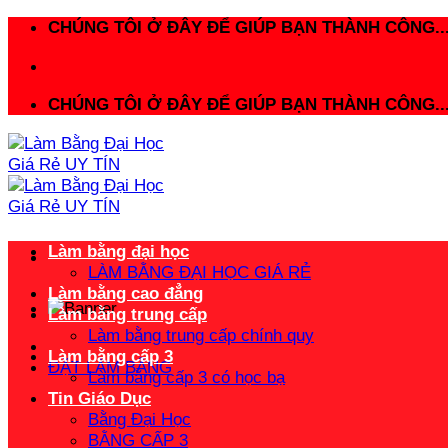
Bỏ
CHÚNG TÔI Ở ĐÂY ĐỂ GIÚP BẠN THÀNH CÔNG..
qua
nội
dung
CHÚNG TÔI Ở ĐÂY ĐỂ GIÚP BẠN THÀNH CÔNG..
Làm bằng đại học
LÀM BẰNG ĐẠI HỌC GIÁ RẺ
Làm bằng cao đẳng
Làm bằng trung cấp
Làm bằng trung cấp chính quy
Làm bằng cấp 3
ĐẶT LÀM BẰNG
Làm bằng cấp 3 có học bạ
Tin Giáo Dục
Bằng Đại Học
BẰNG CẤP 3