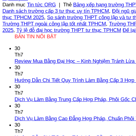
Danh mục
Tin tức ORG
|
Thẻ
Bảng xếp hạng trường TH
Danh sách trường cấp 3 tư thục uy tín TPHCM
,
Đội ngũ g
thục TPHCM 2025
,
So sánh trường THPT công lập và tư
Trường THPT ngoài công lập tốt nhất TPHCM
,
Trường THP
2025
,
Tỷ lệ đỗ đại học trường THPT tư thục TPHCM
Để lại
BẢN TIN NỔI BẬT
30
Th7
Review Mua Bằng Đại Học – Kinh Nghiệm Tránh Lừa
30
Th7
Hướng Dẫn Chi Tiết Quy Trình Làm Bằng Cấp 3 Hợp
30
Th7
Dịch Vụ Làm Bằng Trung Cấp Hợp Pháp, Phôi Gốc C
30
Th7
Dịch Vụ Làm Bằng Cao Đẳng Hợp Pháp, Chuẩn Phôi 
30
Th7