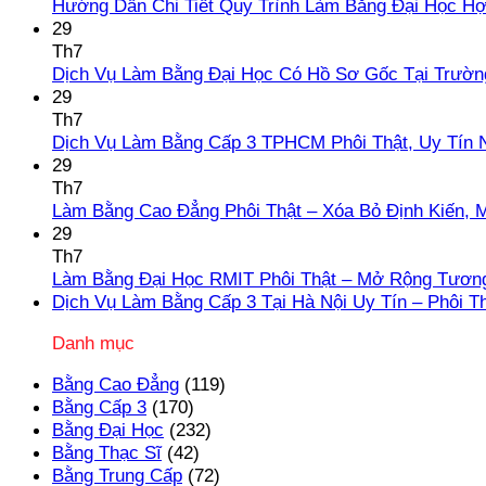
Hướng Dẫn Chi Tiết Quy Trình Làm Bằng Đại Học H
29
Th7
Dịch Vụ Làm Bằng Đại Học Có Hồ Sơ Gốc Tại Trườn
29
Th7
Dịch Vụ Làm Bằng Cấp 3 TPHCM Phôi Thật, Uy Tín 
29
Th7
Làm Bằng Cao Đẳng Phôi Thật – Xóa Bỏ Định Kiến, 
29
Th7
Làm Bằng Đại Học RMIT Phôi Thật – Mở Rộng Tương
Dịch Vụ Làm Bằng Cấp 3 Tại Hà Nội Uy Tín – Phôi T
Danh mục
Bằng Cao Đẳng
(119)
Bằng Cấp 3
(170)
Bằng Đại Học
(232)
Bằng Thạc Sĩ
(42)
Bằng Trung Cấp
(72)