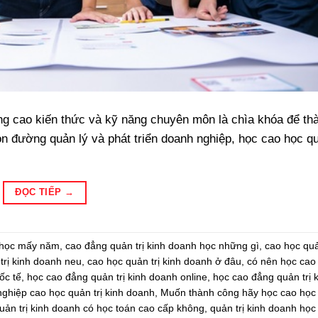
nâng cao kiến thức và kỹ năng chuyên môn là chìa khóa để th
n đường quản lý và phát triển doanh nghiệp, học cao học qu
ĐỌC TIẾP
→
h học mấy năm
,
cao đẳng quản trị kinh doanh học những gì
,
cao học quả
trị kinh doanh neu
,
cao học quản trị kinh doanh ở đâu
,
có nên học cao
ốc tế
,
học cao đẳng quản trị kinh doanh online
,
học cao đẳng quản trị 
 nghiệp cao học quản trị kinh doanh
,
Muốn thành công hãy học cao học 
uản trị kinh doanh có học toán cao cấp không
,
quản trị kinh doanh học