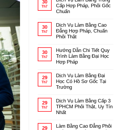
bình
30
Học
luận
Cấp Hợp Pháp, Phôi Gốc
Th7
–
ở
Chuẩn
Kinh
Hướng
Nghiệm
Dẫn
Không
Tránh
Chi
có
Lừa
Dịch Vụ Làm Bằng Cao
Tiết
bình
30
Đảo
Quy
luận
Đẳng Hợp Pháp, Chuẩn
Th7
Trình
ở
Phôi Thật
Làm
Dịch
Bằng
Vụ
Không
Cấp
Làm
có
3
Hướng Dẫn Chi Tiết Quy
Bằng
bình
30
Hợp
Trung
luận
Trình Làm Bằng Đại Học
Th7
Pháp
Cấp
ở
Hợp Pháp
Hợp
Dịch
Pháp,
Vụ
Không
Phôi
Làm
có
Gốc
Dịch Vụ Làm Bằng Đại
Bằng
bình
29
Chuẩn
Cao
luận
Học Có Hồ Sơ Gốc Tại
Th7
Đẳng
ở
Trường
Hợp
Hướng
Pháp,
Dẫn
Không
Chuẩn
Chi
có
Phôi
Dịch Vụ Làm Bằng Cấp 3
Tiết
bình
29
Thật
Quy
luận
TPHCM Phôi Thật, Uy Tín
Th7
Trình
ở
Nhất
Làm
Dịch
Bằng
Vụ
Không
Đại
Làm
có
Học
Làm Bằng Cao Đẳng Phôi
Bằng
bình
29
Hợp
Đại