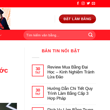
ĐẶT LÀM BẰNG
Hướng Dẫn Chi Tiế
BẢN TIN NỔI BẬT
Bằng tốt nghiệp Trung học p
Review Mua Bằng Đại
30
ước
Học – Kinh Nghiệm Tránh
Th7
Lừa Đảo
Không
có
Hướng Dẫn Chi Tiết Quy
bình
30
luận
Trình Làm Bằng Cấp 3
Th7
ở
Hợp Pháp
Review
Mua
Không
Bằng
có
Dịch Vụ Làm Bằng Trung
Đại