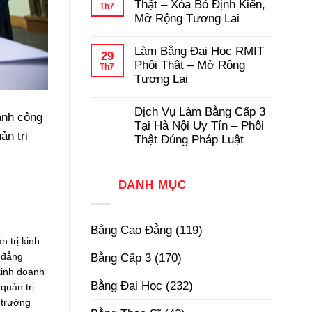
luận
Thật – Xóa Bỏ Định Kiến,
Th7
Pháp
Học
ở
Mở Rộng Tương Lai
Có
Dịch
Hồ
Vụ
Không
Sơ
Làm
có
Gốc
Làm Bằng Đại Học RMIT
Bằng
bình
29
Tại
Cấp
luận
Phôi Thật – Mở Rộng
Th7
Trường
3
ở
Tương Lai
TPHCM
Làm
Phôi
Bằng
Không
Thật,
Cao
có
Uy
Dịch Vụ Làm Bằng Cấp 3
Đẳng
bình
ành công
Tín
Phôi
luận
Tại Hà Nội Uy Tín – Phôi
Nhất
Thật
ở
ản trị
Thật Đúng Pháp Luật
–
Làm
Xóa
Bằng
Không
Bỏ
Đại
có
Định
Học
bình
Kiến,
RMIT
DANH MỤC
luận
Mở
Phôi
ở
Rộng
Thật
Dịch
Tương
–
Vụ
Lai
Mở
Làm
Bằng Cao Đẳng
(119)
Rộng
Bằng
Tương
n trị kinh
Cấp
Lai
3
Bằng Cấp 3
(170)
 đẳng
Tại
Hà
kinh doanh
Nội
Bằng Đại Học
(232)
quản trị
Uy
Tín
 trường
–