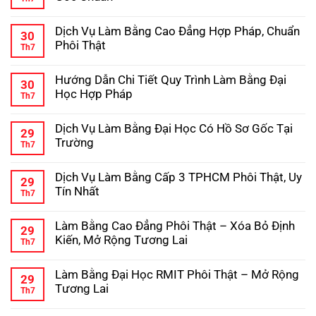
ở
Học
Hướng
Không
–
Dẫn
có
Kinh
Dịch Vụ Làm Bằng Cao Đẳng Hợp Pháp, Chuẩn
Chi
bình
Nghiệm
30
Tiết
luận
Tránh
Phôi Thật
Th7
ở
Quy
Lừa
Dịch
Không
Trình
Đảo
Vụ
có
Làm
Hướng Dẫn Chi Tiết Quy Trình Làm Bằng Đại
Làm
bình
Bằng
30
Bằng
luận
Cấp
Học Hợp Pháp
Th7
ở
Trung
3
Dịch
Không
Cấp
Hợp
Vụ
có
Hợp
Pháp
Dịch Vụ Làm Bằng Đại Học Có Hồ Sơ Gốc Tại
Làm
bình
Pháp,
29
Bằng
luận
Phôi
Trường
Th7
ở
Cao
Gốc
Hướng
Không
Đẳng
Chuẩn
Dẫn
có
Hợp
Dịch Vụ Làm Bằng Cấp 3 TPHCM Phôi Thật, Uy
Chi
bình
Pháp,
29
Tiết
luận
Chuẩn
Tín Nhất
Th7
ở
Quy
Phôi
Dịch
Không
Trình
Thật
Vụ
có
Làm
Làm Bằng Cao Đẳng Phôi Thật – Xóa Bỏ Định
Làm
bình
Bằng
29
Bằng
luận
Đại
Kiến, Mở Rộng Tương Lai
Th7
ở
Đại
Học
Dịch
Không
Học
Hợp
Vụ
có
Có
Pháp
Làm Bằng Đại Học RMIT Phôi Thật – Mở Rộng
Làm
bình
Hồ
29
Bằng
luận
Sơ
Tương Lai
Th7
ở
Cấp
Gốc
Làm
Không
3
Tại
Bằng
có
TPHCM
Trường