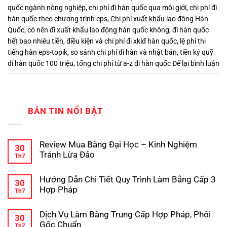
quốc ngành nông nghiệp
,
chi phí đi hàn quốc qua môi giới
,
chi phí đi
hàn quốc theo chương trình eps
,
Chi phí xuất khẩu lao động Hàn
Quốc
,
có nên đi xuất khẩu lao động hàn quốc không
,
đi hàn quốc
hết bao nhiêu tiền
,
điều kiện và chi phí đi xklđ hàn quốc
,
lệ phí thi
tiếng hàn eps-topik
,
so sánh chi phí đi hàn và nhật bản
,
tiền ký quỹ
đi hàn quốc 100 triệu
,
tổng chi phí từ a-z đi hàn quốc
Để lại bình luận
BẢN TIN NỔI BẬT
Review Mua Bằng Đại Học – Kinh Nghiệm
30
Tránh Lừa Đảo
Th7
Không
có
Hướng Dẫn Chi Tiết Quy Trình Làm Bằng Cấp 3
bình
30
luận
Hợp Pháp
Th7
ở
Review
Không
Mua
có
Dịch Vụ Làm Bằng Trung Cấp Hợp Pháp, Phôi
Bằng
bình
30
Đại
luận
Gốc Chuẩn
Th7