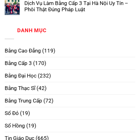
Dịch Vụ Làm Bằng Cấp 3 Tại Hà Nội Uy Tín –
Cao
bình
Phôi
Đẳng
luận
Thật,
Phôi Thật Đúng Pháp Luật
ở
Phôi
Uy
Làm
Không
Thật
Tín
Bằng
có
–
Nhất
Đại
bình
Xóa
Học
luận
DANH MỤC
Bỏ
ở
RMIT
Định
Dịch
Phôi
Kiến,
Vụ
Thật
Mở
Làm
–
Rộng
Bằng Cao Đẳng
(119)
Bằng
Mở
Tương
Cấp
Rộng
Lai
3
Tương
Bằng Cấp 3
(170)
Tại
Lai
Hà
Nội
Bằng Đại Học
(232)
Uy
Tín
–
Bằng Thạc Sĩ
(42)
Phôi
Thật
Đúng
Bằng Trung Cấp
(72)
Pháp
Luật
Sổ Đỏ
(19)
Sổ Hồng
(19)
Tin Giáo Dục
(665)