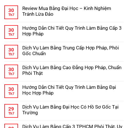
Review Mua Bằng Đại Học – Kinh Nghiệm
30
Tránh Lừa Đảo
Th7
Không
có
Hướng Dẫn Chi Tiết Quy Trình Làm Bằng Cấp 3
bình
30
luận
Hợp Pháp
Th7
ở
Review
Không
Mua
có
Dịch Vụ Làm Bằng Trung Cấp Hợp Pháp, Phôi
Bằng
bình
30
Đại
luận
Gốc Chuẩn
Th7
ở
Học
Hướng
Không
–
Dẫn
có
Kinh
Dịch Vụ Làm Bằng Cao Đẳng Hợp Pháp, Chuẩn
Chi
bình
Nghiệm
30
Tiết
luận
Tránh
Phôi Thật
Th7
ở
Quy
Lừa
Dịch
Không
Trình
Đảo
Vụ
có
Làm
Hướng Dẫn Chi Tiết Quy Trình Làm Bằng Đại
Làm
bình
Bằng
30
Bằng
luận
Cấp
Học Hợp Pháp
Th7
ở
Trung
3
Dịch
Không
Cấp
Hợp
Vụ
có
Hợp
Pháp
Dịch Vụ Làm Bằng Đại Học Có Hồ Sơ Gốc Tại
Làm
bình
Pháp,
29
Bằng
luận
Phôi
Trường
Th7
ở
Cao
Gốc
Hướng
Không
Đẳng
Chuẩn
Dẫn
có
Hợp
Dịch Vụ Làm Bằng Cấp 3 TPHCM Phôi Thật, Uy
Chi
bình
Pháp,