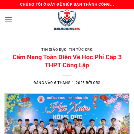
Bỏ
CHÚNG TÔI Ở ĐÂY ĐỂ GIÚP BẠN THÀNH CÔNG...
qua
nội
dung
BẰNG ĐẠI HỌC TIN GIÁO DỤC TIN TỨC ORG
Review Mua Bằng Đại
TIN GIÁO DỤC
,
TIN TỨC ORG
Học – Kinh Nghiệm
Cẩm Nang Toàn Diện Về Học Phí Cấp 3
Tránh Lừa Đảo
THPT Công Lập
Chủ đề “mua bằng đại học” luôn là một
ĐĂNG VÀO
6 THÁNG 1, 2025
BỞI
ORG
mảng xám được bàn tán sôi [...]
ĐỌC TIẾP
→