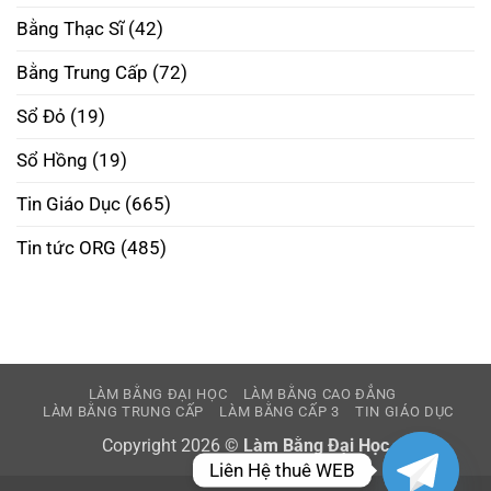
Tín
–
Bằng Thạc Sĩ
(42)
Phôi
Thật
Đúng
Bằng Trung Cấp
(72)
Pháp
Luật
Sổ Đỏ
(19)
Sổ Hồng
(19)
Tin Giáo Dục
(665)
Tin tức ORG
(485)
LÀM BẰNG ĐẠI HỌC
LÀM BẰNG CAO ĐẲNG
LÀM BẰNG TRUNG CẤP
LÀM BẰNG CẤP 3
TIN GIÁO DỤC
Copyright 2026 ©
Làm Bằng Đại Học
Liên Hệ thuê WEB