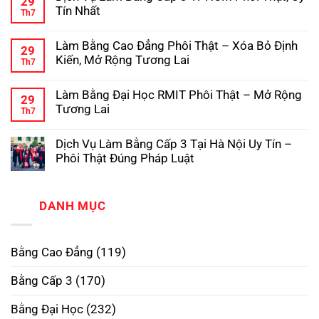
29
Tiết
luận
Chuẩn
Tín Nhất
Th7
ở
Quy
Phôi
Dịch
Không
Trình
Thật
Vụ
có
Làm
Làm Bằng Cao Đẳng Phôi Thật – Xóa Bỏ Định
Làm
bình
Bằng
29
Bằng
luận
Đại
Kiến, Mở Rộng Tương Lai
Th7
ở
Đại
Học
Dịch
Không
Học
Hợp
Vụ
có
Có
Pháp
Làm Bằng Đại Học RMIT Phôi Thật – Mở Rộng
Làm
bình
Hồ
29
Bằng
luận
Sơ
Tương Lai
Th7
ở
Cấp
Gốc
Làm
Không
3
Tại
Bằng
có
TPHCM
Trường
Dịch Vụ Làm Bằng Cấp 3 Tại Hà Nội Uy Tín –
Cao
bình
Phôi
Đẳng
luận
Thật,
Phôi Thật Đúng Pháp Luật
ở
Phôi
Uy
Làm
Không
Thật
Tín
Bằng
có
–
Nhất
Đại
bình
Xóa
Học
luận
DANH MỤC
Bỏ
ở
RMIT
Định
Dịch
Phôi
Kiến,
Vụ
Thật
Mở
Làm
–
Rộng
Bằng Cao Đẳng
(119)
Bằng
Mở
Tương
Cấp
Rộng
Lai
3
Tương
Bằng Cấp 3
(170)
Tại
Lai
Hà
Nội
Bằng Đại Học
(232)
Uy