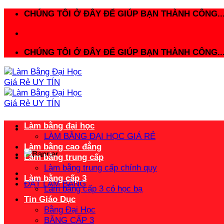
Bỏ
CHÚNG TÔI Ở ĐÂY ĐỂ GIÚP BẠN THÀNH CÔNG..
qua
nội
dung
CHÚNG TÔI Ở ĐÂY ĐỂ GIÚP BẠN THÀNH CÔNG..
Làm bằng đại học
LÀM BẰNG ĐẠI HỌC GIÁ RẺ
Làm bằng cao đẳng
Làm bằng trung cấp
Làm bằng trung cấp chính quy
Làm bằng cấp 3
ĐẶT LÀM BẰNG
Làm bằng cấp 3 có học bạ
Tin Giáo Dục
Bằng Đại Học
BẰNG CẤP 3