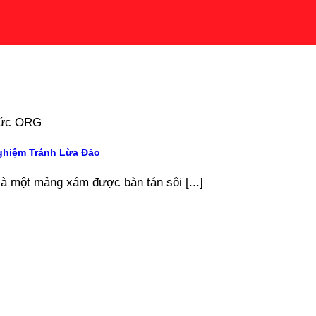
 tức ORG
ghiệm Tránh Lừa Đảo
là một mảng xám được bàn tán sôi [...]