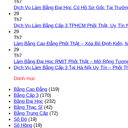
Th7
Dịch Vụ Làm Bằng Đại Học Có Hồ Sơ Gốc Tại Trườn
29
Th7
Dịch Vụ Làm Bằng Cấp 3 TPHCM Phôi Thật, Uy Tín 
29
Th7
Làm Bằng Cao Đẳng Phôi Thật – Xóa Bỏ Định Kiến, 
29
Th7
Làm Bằng Đại Học RMIT Phôi Thật – Mở Rộng Tương
Dịch Vụ Làm Bằng Cấp 3 Tại Hà Nội Uy Tín – Phôi T
Danh mục
Bằng Cao Đẳng
(119)
Bằng Cấp 3
(170)
Bằng Đại Học
(232)
Bằng Thạc Sĩ
(42)
Bằng Trung Cấp
(72)
Sổ Đỏ
(19)
Sổ Hồng
(19)