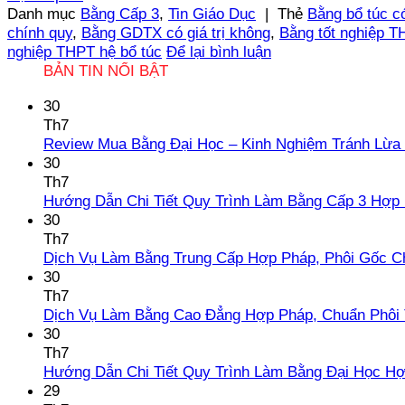
Danh mục
Bằng Cấp 3
,
Tin Giáo Dục
|
Thẻ
Bằng bổ túc có
chính quy
,
Bằng GDTX có giá trị không
,
Bằng tốt nghiệp 
nghiệp THPT hệ bổ túc
Để lại bình luận
BẢN TIN NỔI BẬT
30
Th7
Review Mua Bằng Đại Học – Kinh Nghiệm Tránh Lừa
30
Th7
Hướng Dẫn Chi Tiết Quy Trình Làm Bằng Cấp 3 Hợp
30
Th7
Dịch Vụ Làm Bằng Trung Cấp Hợp Pháp, Phôi Gốc C
30
Th7
Dịch Vụ Làm Bằng Cao Đẳng Hợp Pháp, Chuẩn Phôi 
30
Th7
Hướng Dẫn Chi Tiết Quy Trình Làm Bằng Đại Học H
29