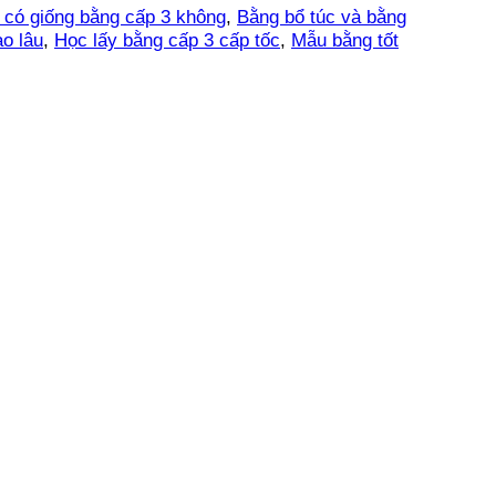
 có giống bằng cấp 3 không
,
Bằng bổ túc và bằng
o lâu
,
Học lấy bằng cấp 3 cấp tốc
,
Mẫu bằng tốt