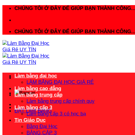
Bỏ
CHÚNG TÔI Ở ĐÂY ĐỂ GIÚP BẠN THÀNH CÔNG..
qua
nội
dung
CHÚNG TÔI Ở ĐÂY ĐỂ GIÚP BẠN THÀNH CÔNG..
Làm bằng đại học
LÀM BẰNG ĐẠI HỌC GIÁ RẺ
Làm bằng cao đẳng
Làm bằng trung cấp
Làm bằng trung cấp chính quy
Làm bằng cấp 3
ĐẶT LÀM BẰNG
Làm bằng cấp 3 có học bạ
Tin Giáo Dục
Bằng Đại Học
BẰNG CẤP 3