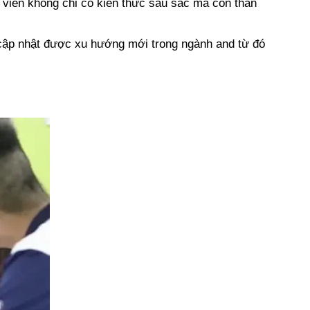
g viên không chỉ có kiến thức sâu sắc mà còn thân
ọ cập nhật được xu hướng mới trong ngành and từ đó