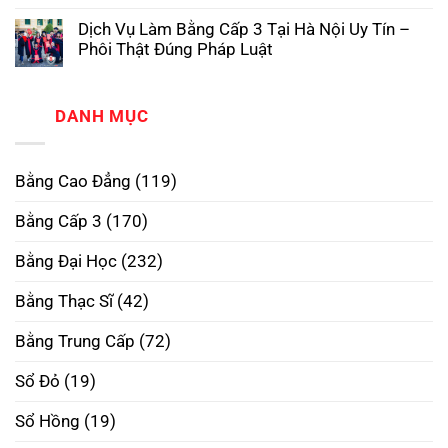
Làm
Không
3
Tại
Bằng
có
TPHCM
Trường
Dịch Vụ Làm Bằng Cấp 3 Tại Hà Nội Uy Tín –
Cao
bình
Phôi
Đẳng
luận
Thật,
Phôi Thật Đúng Pháp Luật
ở
Phôi
Uy
Làm
Không
Thật
Tín
Bằng
có
–
Nhất
Đại
bình
Xóa
Học
luận
DANH MỤC
Bỏ
ở
RMIT
Định
Dịch
Phôi
Kiến,
Vụ
Thật
Mở
Làm
–
Rộng
Bằng Cao Đẳng
(119)
Bằng
Mở
Tương
Cấp
Rộng
Lai
3
Tương
Bằng Cấp 3
(170)
Tại
Lai
Hà
Nội
Bằng Đại Học
(232)
Uy
Tín
–
Bằng Thạc Sĩ
(42)
Phôi
Thật
Đúng
Bằng Trung Cấp
(72)
Pháp
Luật
Sổ Đỏ
(19)
Sổ Hồng
(19)