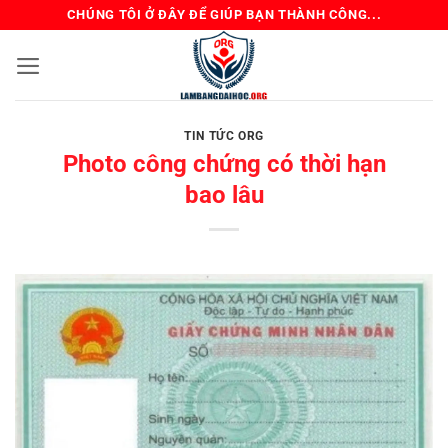
Bỏ
CHÚNG TÔI Ở ĐÂY ĐỂ GIÚP BẠN THÀNH CÔNG...
qua
nội
dung
TIN TỨC ORG
Photo công chứng có thời hạn
bao lâu