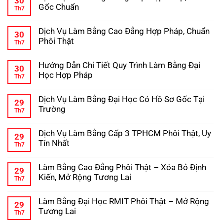
30
Đại
luận
Gốc Chuẩn
Th7
ở
Học
Hướng
Không
–
Dẫn
có
Kinh
Dịch Vụ Làm Bằng Cao Đẳng Hợp Pháp, Chuẩn
Chi
bình
Nghiệm
30
Tiết
luận
Tránh
Phôi Thật
Th7
ở
Quy
Lừa
Dịch
Không
Trình
Đảo
Vụ
có
Làm
Hướng Dẫn Chi Tiết Quy Trình Làm Bằng Đại
Làm
bình
Bằng
30
Bằng
luận
Cấp
Học Hợp Pháp
Th7
ở
Trung
3
Dịch
Không
Cấp
Hợp
Vụ
có
Hợp
Pháp
Dịch Vụ Làm Bằng Đại Học Có Hồ Sơ Gốc Tại
Làm
bình
Pháp,
29
Bằng
luận
Phôi
Trường
Th7
ở
Cao
Gốc
Hướng
Không
Đẳng
Chuẩn
Dẫn
có
Hợp
Dịch Vụ Làm Bằng Cấp 3 TPHCM Phôi Thật, Uy
Chi
bình
Pháp,
29
Tiết
luận
Chuẩn
Tín Nhất
Th7
ở
Quy
Phôi
Dịch
Không
Trình
Thật
Vụ
có
Làm
Làm Bằng Cao Đẳng Phôi Thật – Xóa Bỏ Định
Làm
bình
Bằng
29
Bằng
luận
Đại
Kiến, Mở Rộng Tương Lai
Th7
ở
Đại
Học
Dịch
Không
Học
Hợp
Vụ
có
Có
Pháp
Làm Bằng Đại Học RMIT Phôi Thật – Mở Rộng
Làm
bình
Hồ
29
Bằng
luận
Sơ
Tương Lai
Th7
ở
Cấp
Gốc