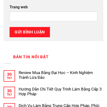
Trang web
BẢN TIN NỔI BẬT
Review Mua Bằng Đại Học – Kinh Nghiệm
30
Tránh Lừa Đảo
Th7
Không
có
Hướng Dẫn Chi Tiết Quy Trình Làm Bằng Cấp 3
bình
30
luận
Hợp Pháp
Th7
ở
Review
Không
Mua
có
Dịch Vụ Làm Bằng Trung Cấp Hợp Pháp, Phôi
Bằng
bình