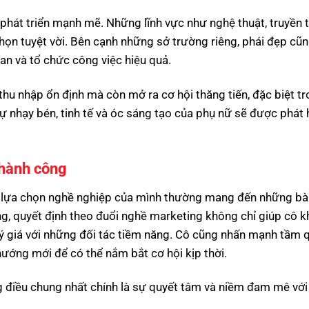
phát triển mạnh mẽ. Những lĩnh vực như nghệ thuật, truyền 
ọn tuyệt vời. Bên cạnh những sở trường riêng, phái đẹp cũn
ian và tổ chức công việc hiệu quả.
hu nhập ổn định mà còn mở ra cơ hội thăng tiến, đặc biệt tr
ự nhạy bén, tinh tế và óc sáng tạo của phụ nữ sẽ được phát 
thành công
g lựa chọn nghề nghiệp của mình thường mang đến những bà
g, quyết định theo đuổi nghề marketing không chỉ giúp cô 
ý giá với những đối tác tiềm năng. Cô cũng nhấn mạnh tầm 
ướng mới để có thể nắm bắt cơ hội kịp thời.
 điều chung nhất chính là sự quyết tâm và niềm đam mê vớ