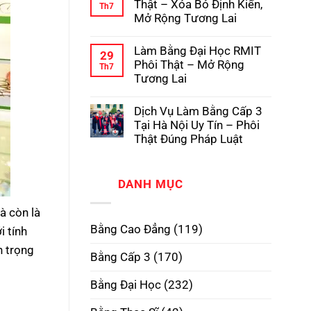
luận
Thật – Xóa Bỏ Định Kiến,
Th7
Pháp
Học
ở
Mở Rộng Tương Lai
Có
Dịch
Hồ
Vụ
Không
Sơ
Làm
có
Gốc
Làm Bằng Đại Học RMIT
Bằng
bình
29
Tại
Cấp
luận
Phôi Thật – Mở Rộng
Th7
Trường
3
ở
Tương Lai
TPHCM
Làm
Phôi
Bằng
Không
Thật,
Cao
có
Uy
Dịch Vụ Làm Bằng Cấp 3
Đẳng
bình
Tín
Phôi
luận
Tại Hà Nội Uy Tín – Phôi
Nhất
Thật
ở
Thật Đúng Pháp Luật
–
Làm
Xóa
Bằng
Không
Bỏ
Đại
có
Định
Học
bình
Kiến,
RMIT
DANH MỤC
luận
Mở
Phôi
ở
Rộng
Thật
Dịch
Tương
–
à còn là
Vụ
Lai
Mở
Làm
Bằng Cao Đẳng
(119)
i tính
Rộng
Bằng
Tương
Cấp
n trọng
Lai
3
Bằng Cấp 3
(170)
Tại
Hà
Nội
Bằng Đại Học
(232)
Uy
Tín
–