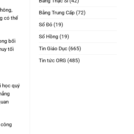
Bằng Thạc Sĩ
(42)
Phôi
Thật
thông,
Đúng
Bằng Trung Cấp
(72)
Pháp
g có thể
Luật
Sổ Đỏ
(19)
Sổ Hồng
(19)
ong bối
Tin Giáo Dục
(665)
huy tối
Tin tức ORG
(485)
i học quý
khẳng
quan
i công