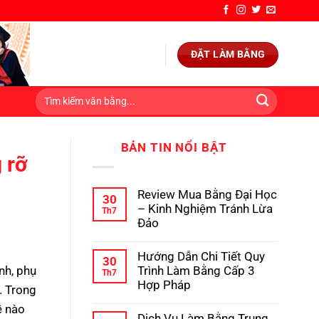
ĐẶT LÀM BẰNG
BẢN TIN NỔI BẬT
 rỡ
Review Mua Bằng Đại Học
30
– Kinh Nghiệm Tránh Lừa
Th7
Đảo
Không
có
Hướng Dẫn Chi Tiết Quy
bình
30
luận
Trình Làm Bằng Cấp 3
ình, phụ
Th7
ở
Hợp Pháp
Review
. Trong
Mua
Không
ề nào
Bằng
có
Dịch Vụ Làm Bằng Trung
Đại