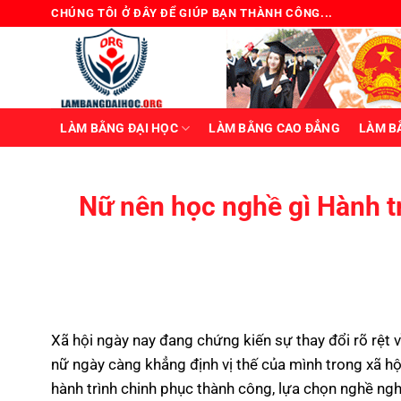
Bỏ
CHÚNG TÔI Ở ĐÂY ĐỂ GIÚP BẠN THÀNH CÔNG...
qua
nội
dung
LÀM BẰNG ĐẠI HỌC
LÀM BẰNG CAO ĐẲNG
LÀM B
Nữ nên học nghề gì Hành t
Xã hội ngày nay đang chứng kiến ​​sự thay đổi rõ rệt v
nữ ngày càng khẳng định vị thế của mình trong xã hộ
hành trình chinh phục thành công, lựa chọn nghề ng