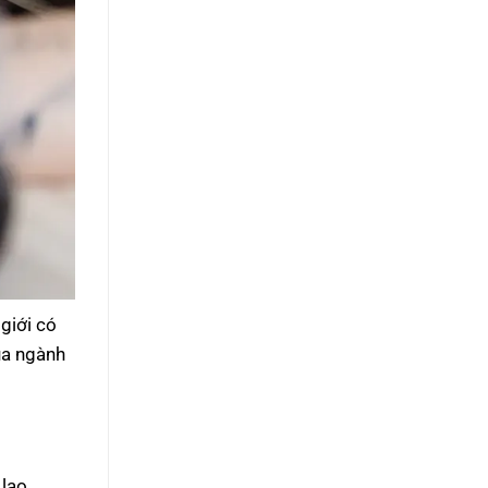
 giới có
ủa ngành
 lao