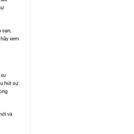
sự
 sạn,
, hãy xem
 xu
hu hút sự
rong
mới và