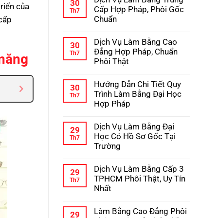
bình
30
riển của
Học
luận
Cấp Hợp Pháp, Phôi Gốc
Th7
–
ở
Chuẩn
 cấp
Kinh
Hướng
Nghiệm
Dẫn
Không
Tránh
Chi
có
Lừa
Dịch Vụ Làm Bằng Cao
Tiết
bình
30
Đảo
Quy
luận
Đẳng Hợp Pháp, Chuẩn
Th7
 năng
Trình
ở
Phôi Thật
Làm
Dịch
Bằng
Vụ
Không
Cấp
Làm
có
3
Hướng Dẫn Chi Tiết Quy
Bằng
bình
30
Hợp
Trung
luận
Trình Làm Bằng Đại Học
Th7
Pháp
Cấp
ở
Hợp Pháp
Hợp
Dịch
Pháp,
Vụ
Không
Phôi
Làm
có
Gốc
Dịch Vụ Làm Bằng Đại
Bằng
bình
29
Chuẩn
Cao
luận
Học Có Hồ Sơ Gốc Tại
Th7
Đẳng
ở
Trường
Hợp
Hướng
Pháp,
Dẫn
Không
Chuẩn
Chi
có
Phôi
Dịch Vụ Làm Bằng Cấp 3
Tiết
bình
29
Thật
Quy
luận
TPHCM Phôi Thật, Uy Tín
Th7
Trình
ở
Nhất
Làm
Dịch
Bằng
Vụ
Không
Đại
Làm
có
Học
Làm Bằng Cao Đẳng Phôi
Bằng
bình
29
Hợp
Đại