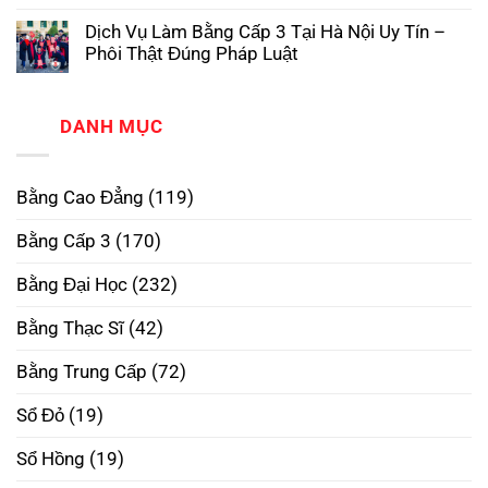
Làm
Không
3
Tại
Bằng
có
TPHCM
Trường
Dịch Vụ Làm Bằng Cấp 3 Tại Hà Nội Uy Tín –
Cao
bình
Phôi
Đẳng
luận
Thật,
Phôi Thật Đúng Pháp Luật
ở
Phôi
Uy
Làm
Không
Thật
Tín
Bằng
có
–
Nhất
Đại
bình
Xóa
Học
luận
DANH MỤC
Bỏ
ở
RMIT
Định
Dịch
Phôi
Kiến,
Vụ
Thật
Mở
Làm
–
Rộng
Bằng Cao Đẳng
(119)
Bằng
Mở
Tương
Cấp
Rộng
Lai
3
Tương
Bằng Cấp 3
(170)
Tại
Lai
Hà
Nội
Bằng Đại Học
(232)
Uy
Tín
–
Bằng Thạc Sĩ
(42)
Phôi
Thật
Đúng
Bằng Trung Cấp
(72)
Pháp
Luật
Sổ Đỏ
(19)
Sổ Hồng
(19)