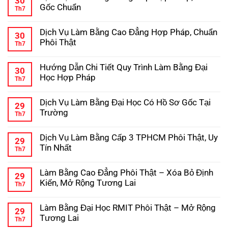
30
Đại
luận
Gốc Chuẩn
Th7
ở
Học
Hướng
Không
–
Dẫn
có
Kinh
Dịch Vụ Làm Bằng Cao Đẳng Hợp Pháp, Chuẩn
Chi
bình
Nghiệm
30
Tiết
luận
Tránh
Phôi Thật
Th7
ở
Quy
Lừa
Dịch
Không
Trình
Đảo
Vụ
có
Làm
Hướng Dẫn Chi Tiết Quy Trình Làm Bằng Đại
Làm
bình
Bằng
30
Bằng
luận
Cấp
Học Hợp Pháp
Th7
ở
Trung
3
Dịch
Không
Cấp
Hợp
Vụ
có
Hợp
Pháp
Dịch Vụ Làm Bằng Đại Học Có Hồ Sơ Gốc Tại
Làm
bình
Pháp,
29
Bằng
luận
Phôi
Trường
Th7
ở
Cao
Gốc
Hướng
Không
Đẳng
Chuẩn
Dẫn
có
Hợp
Dịch Vụ Làm Bằng Cấp 3 TPHCM Phôi Thật, Uy
Chi
bình
Pháp,
29
Tiết
luận
Chuẩn
Tín Nhất
Th7
ở
Quy
Phôi
Dịch
Không
Trình
Thật
Vụ
có
Làm
Làm Bằng Cao Đẳng Phôi Thật – Xóa Bỏ Định
Làm
bình
Bằng
29
Bằng
luận
Đại
Kiến, Mở Rộng Tương Lai
Th7
ở
Đại
Học
Dịch
Không
Học
Hợp
Vụ
có
Có
Pháp
Làm Bằng Đại Học RMIT Phôi Thật – Mở Rộng
Làm
bình
Hồ
29
Bằng
luận
Sơ
Tương Lai
Th7
ở
Cấp
Gốc