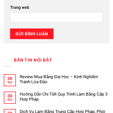
Trang web
BẢN TIN NỔI BẬT
Review Mua Bằng Đại Học – Kinh Nghiệm
30
Tránh Lừa Đảo
Th7
Không
có
Hướng Dẫn Chi Tiết Quy Trình Làm Bằng Cấp 3
bình
30
luận
Hợp Pháp
Th7
ở
Review
Không
Mua
có
Dịch Vụ Làm Bằng Trung Cấp Hợp Pháp, Phôi
Bằng
bình