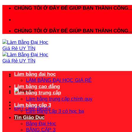
Bỏ
CHÚNG TÔI Ở ĐÂY ĐỂ GIÚP BẠN THÀNH CÔNG..
qua
nội
dung
CHÚNG TÔI Ở ĐÂY ĐỂ GIÚP BẠN THÀNH CÔNG..
Làm bằng đại học
LÀM BẰNG ĐẠI HỌC GIÁ RẺ
Làm bằng cao đẳng
Làm bằng trung cấp
Làm bằng trung cấp chính quy
Làm bằng cấp 3
ĐẶT LÀM BẰNG
Làm bằng cấp 3 có học bạ
Tin Giáo Dục
Bằng Đại Học
BẰNG CẤP 3