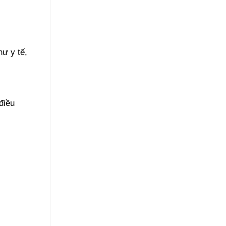
hư y tế,
.
điều