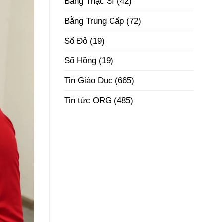
Bằng Thạc Sĩ
(42)
Phôi
Thật
Đúng
Bằng Trung Cấp
(72)
Pháp
Luật
Sổ Đỏ
(19)
Sổ Hồng
(19)
Tin Giáo Dục
(665)
Tin tức ORG
(485)