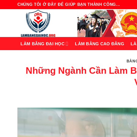
Bỏ
CHÚNG TÔI Ở ĐÂY ĐỂ GIÚP BẠN THÀNH CÔNG...
qua
nội
dung
LÀM BẰNG ĐẠI HỌC
LÀM BẰNG CAO ĐẲNG
LÀ
BẰNG
Những Ngành Cần Làm Bằ