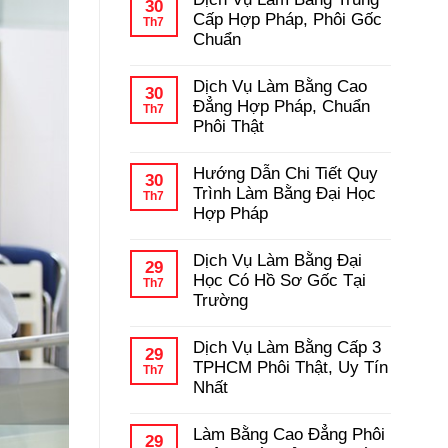
bình
30
Học
luận
Cấp Hợp Pháp, Phôi Gốc
Th7
–
ở
Chuẩn
Kinh
Hướng
Nghiệm
Dẫn
Không
Tránh
Chi
có
Lừa
Dịch Vụ Làm Bằng Cao
Tiết
bình
30
Đảo
Quy
luận
Đẳng Hợp Pháp, Chuẩn
Th7
Trình
ở
Phôi Thật
Làm
Dịch
Bằng
Vụ
Không
Cấp
Làm
có
3
Hướng Dẫn Chi Tiết Quy
Bằng
bình
30
Hợp
Trung
luận
Trình Làm Bằng Đại Học
Th7
Pháp
Cấp
ở
Hợp Pháp
Hợp
Dịch
Pháp,
Vụ
Không
Phôi
Làm
có
Gốc
Dịch Vụ Làm Bằng Đại
Bằng
bình
29
Chuẩn
Cao
luận
Học Có Hồ Sơ Gốc Tại
Th7
Đẳng
ở
Trường
Hợp
Hướng
Pháp,
Dẫn
Không
Chuẩn
Chi
có
Phôi
Dịch Vụ Làm Bằng Cấp 3
Tiết
bình
29
Thật
Quy
luận
TPHCM Phôi Thật, Uy Tín
Th7
Trình
ở
Nhất
Làm
Dịch
Bằng
Vụ
Không
Đại
Làm
có
Học
Làm Bằng Cao Đẳng Phôi
Bằng
bình
29
Hợp
Đại