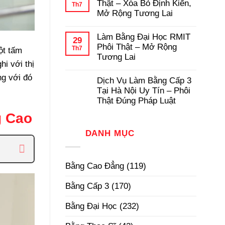
luận
Thật – Xóa Bỏ Định Kiến,
Th7
Pháp
Học
ở
Mở Rộng Tương Lai
Có
Dịch
Hồ
Vụ
Không
Sơ
Làm
có
Gốc
Làm Bằng Đại Học RMIT
Bằng
bình
29
Tại
Cấp
luận
Phôi Thật – Mở Rộng
Th7
Trường
ột tấm
3
ở
Tương Lai
TPHCM
Làm
i với thị
Phôi
Bằng
Không
Thật,
Cao
có
ng với đó
Uy
Dịch Vụ Làm Bằng Cấp 3
Đẳng
bình
Tín
Phôi
luận
Tại Hà Nội Uy Tín – Phôi
Nhất
Thật
ở
Thật Đúng Pháp Luật
–
Làm
Xóa
Bằng
Không
g Cao
Bỏ
Đại
có
Định
Học
bình
Kiến,
RMIT
DANH MỤC
luận
Mở
Phôi
ở
Rộng
Thật
Dịch
Tương
–
Vụ
Lai
Mở
Làm
Bằng Cao Đẳng
(119)
Rộng
Bằng
Tương
Cấp
Lai
3
Bằng Cấp 3
(170)
Tại
Hà
Nội
Bằng Đại Học
(232)
Uy
Tín
–