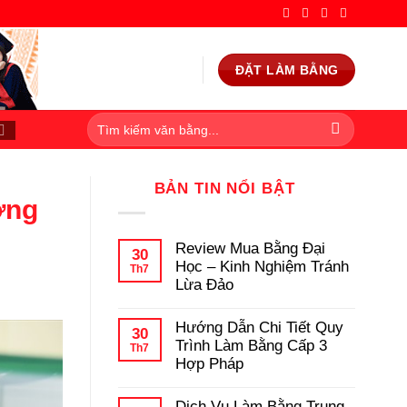
ĐẶT LÀM BẰNG
BẢN TIN NỔI BẬT
ớng
Review Mua Bằng Đại
30
Học – Kinh Nghiệm Tránh
Th7
Lừa Đảo
Không
có
Hướng Dẫn Chi Tiết Quy
bình
30
luận
Trình Làm Bằng Cấp 3
Th7
ở
Hợp Pháp
Review
Mua
Không
Bằng
có
Dịch Vụ Làm Bằng Trung
Đại