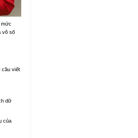
à mức
a vô số
 cầu viết
ch dữ
ụ của