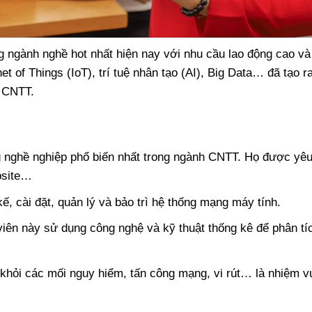
g ngành nghề hot nhất hiện nay với nhu cầu lao động cao v
 of Things (IoT), trí tuệ nhân tạo (AI), Big Data… đã tạo r
ề CNTT.
g nghề nghiệp phổ biến nhất trong ngành CNTT. Họ được yêu
bsite…
, cài đặt, quản lý và bảo trì hệ thống mạng máy tính.
ên này sử dụng công nghệ và kỹ thuật thống kê để phân tí
khỏi các mối nguy hiểm, tấn công mạng, vi rút… là nhiệm v