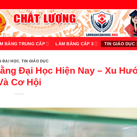
M BẰNG TRUNG CẤP
LÀM BẰNG CẤP 3
TIN GIÁO DỤC
 ĐẠI HỌC
,
TIN GIÁO DỤC
ng Đại Học Hiện Nay – Xu Hư
Và Cơ Hội