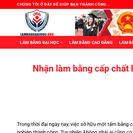
Bỏ
CHÚNG TÔI Ở ĐÂY ĐỂ GIÚP BẠN THÀNH CÔNG...
qua
nội
dung
LÀM BẰNG ĐẠI HỌC
LÀM BẰNG CAO ĐẲNG
LÀM B
Nhận làm bằng cấp chất l
Trong thời đại ngày nay, việc sở hữu một tấm bằng 
nghiệp thành công. Tuy nhiên, không phải ai cũng có 