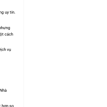
g uy tín.
 nhưng
một cách
ịch vụ
 Nhà
t hơn so