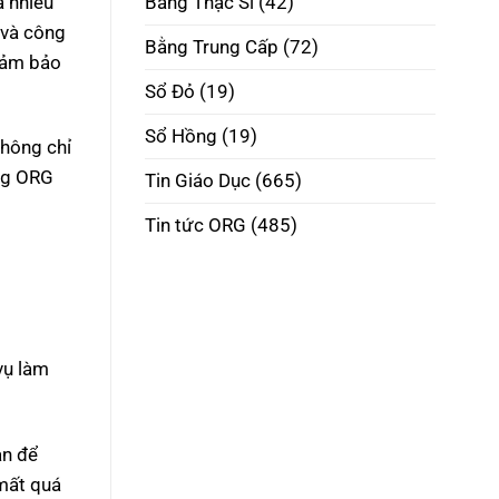
a nhiều
Bằng Thạc Sĩ
(42)
Phôi
Thật
 và công
Đúng
Bằng Trung Cấp
(72)
đảm bảo
Pháp
Luật
Sổ Đỏ
(19)
Sổ Hồng
(19)
không chỉ
ằng ORG
Tin Giáo Dục
(665)
Tin tức ORG
(485)
vụ làm
an để
mất quá