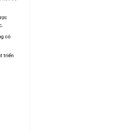
ược
c.
ng có
t triển