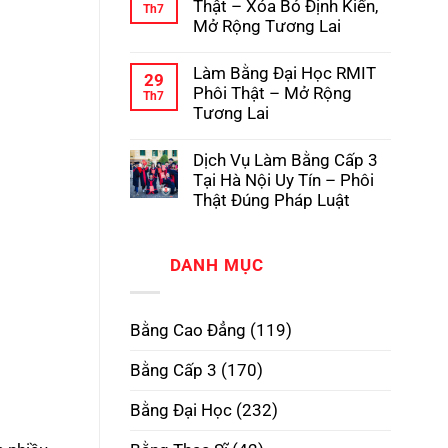
luận
Thật – Xóa Bỏ Định Kiến,
Th7
Pháp
Học
ở
Mở Rộng Tương Lai
Có
Dịch
Hồ
Vụ
Không
Sơ
Làm
có
Gốc
Làm Bằng Đại Học RMIT
Bằng
bình
29
Tại
Cấp
luận
Phôi Thật – Mở Rộng
Th7
Trường
3
ở
Tương Lai
TPHCM
Làm
Phôi
Bằng
Không
Thật,
Cao
có
Uy
Dịch Vụ Làm Bằng Cấp 3
Đẳng
bình
Tín
Phôi
luận
Tại Hà Nội Uy Tín – Phôi
Nhất
Thật
ở
Thật Đúng Pháp Luật
–
Làm
Xóa
Bằng
Không
Bỏ
Đại
có
Định
Học
bình
Kiến,
RMIT
DANH MỤC
luận
Mở
Phôi
ở
Rộng
Thật
Dịch
Tương
–
Vụ
Lai
Mở
Làm
Bằng Cao Đẳng
(119)
Rộng
Bằng
Tương
Cấp
Lai
3
Bằng Cấp 3
(170)
Tại
Hà
Nội
Bằng Đại Học
(232)
Uy
Tín
–