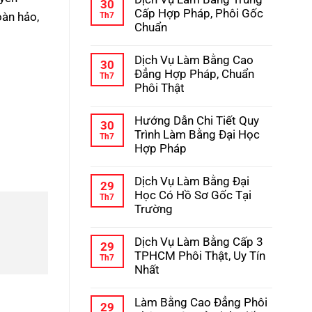
bình
30
Học
luận
Cấp Hợp Pháp, Phôi Gốc
oàn hảo,
Th7
–
ở
Chuẩn
Kinh
Hướng
Nghiệm
Dẫn
Không
Tránh
Chi
có
Lừa
Dịch Vụ Làm Bằng Cao
Tiết
bình
30
Đảo
Quy
luận
Đẳng Hợp Pháp, Chuẩn
Th7
Trình
ở
Phôi Thật
Làm
Dịch
Bằng
Vụ
Không
Cấp
Làm
có
3
Hướng Dẫn Chi Tiết Quy
Bằng
bình
30
Hợp
Trung
luận
Trình Làm Bằng Đại Học
Th7
Pháp
Cấp
ở
Hợp Pháp
Hợp
Dịch
Pháp,
Vụ
Không
Phôi
Làm
có
Gốc
Dịch Vụ Làm Bằng Đại
Bằng
bình
29
Chuẩn
Cao
luận
Học Có Hồ Sơ Gốc Tại
Th7
Đẳng
ở
Trường
Hợp
Hướng
Pháp,
Dẫn
Không
Chuẩn
Chi
có
Phôi
Dịch Vụ Làm Bằng Cấp 3
Tiết
bình
29
Thật
Quy
luận
TPHCM Phôi Thật, Uy Tín
Th7
Trình
ở
Nhất
Làm
Dịch
Bằng
Vụ
Không
Đại
Làm
có
Học
Làm Bằng Cao Đẳng Phôi
Bằng
bình
29
Hợp
Đại