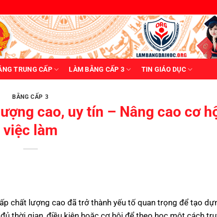
ẰNG TRUNG CẤP
LÀM BẰNG CẤP 3
TIN GIÁO DỤC
BẰNG CẤP 3
ượng cao, uy tín – Nâng cao cơ h
việc làm
cấp chất lượng cao đã trở thành yếu tố quan trọng để tạo dự
đủ thời gian, điều kiện hoặc cơ hội để theo học một cách tr