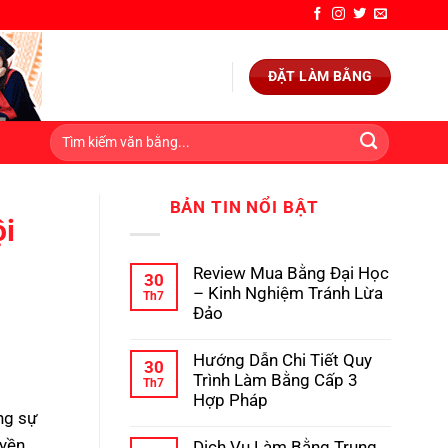
ĐẶT LÀM BẰNG
BẢN TIN NỔI BẬT
ội
Review Mua Bằng Đại Học
30
– Kinh Nghiệm Tránh Lừa
Th7
Đảo
Không
có
Hướng Dẫn Chi Tiết Quy
bình
30
luận
Trình Làm Bằng Cấp 3
Th7
ở
Hợp Pháp
Review
ng sự
Mua
Không
Bằng
có
uyền
Dịch Vụ Làm Bằng Trung
Đại