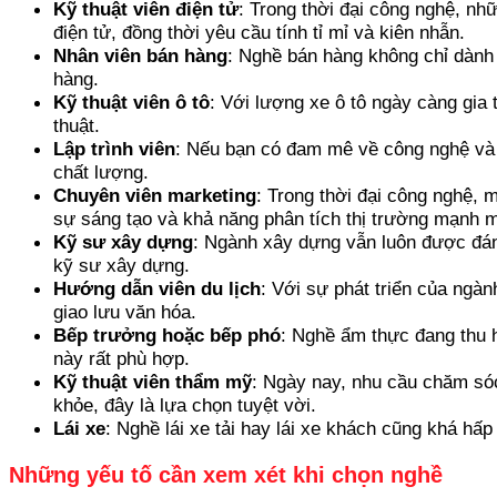
Kỹ thuật viên điện tử
: Trong thời đại công nghệ, nh
điện tử, đồng thời yêu cầu tính tỉ mỉ và kiên nhẫn.
Nhân viên bán hàng
: Nghề bán hàng không chỉ dành
hàng.
Kỹ thuật viên ô tô
: Với lượng xe ô tô ngày càng gia 
thuật.
Lập trình viên
: Nếu bạn có đam mê về công nghệ và k
chất lượng.
Chuyên viên marketing
: Trong thời đại công nghệ, 
sự sáng tạo và khả năng phân tích thị trường mạnh 
Kỹ sư xây dựng
: Ngành xây dựng vẫn luôn được đánh
kỹ sư xây dựng.
Hướng dẫn viên du lịch
: Với sự phát triển của ngà
giao lưu văn hóa.
Bếp trưởng hoặc bếp phó
: Nghề ẩm thực đang thu 
này rất phù hợp.
Kỹ thuật viên thẩm mỹ
: Ngày nay, nhu cầu chăm sóc
khỏe, đây là lựa chọn tuyệt vời.
Lái xe
: Nghề lái xe tải hay lái xe khách cũng khá hấp
Những yếu tố cần xem xét khi chọn nghề