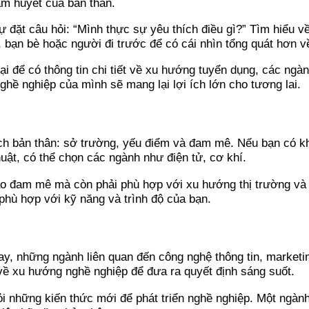
âm huyết của bản thân.
 đặt câu hỏi: “Mình thực sự yêu thích điều gì?” Tìm hiểu v
h, bạn bè hoặc người đi trước để có cái nhìn tổng quát hơn v
tại để có thông tin chi tiết về xu hướng tuyển dụng, các ng
ghề nghiệp của mình sẽ mang lại lợi ích lớn cho tương lai.
ích bản thân: sở trường, yếu điểm và đam mê. Nếu bạn có kh
huật, có thể chọn các ngành như điện tử, cơ khí.
ào đam mê mà còn phải phù hợp với xu hướng thị trường và
 phù hợp với kỹ năng và trình độ của bạn.
ay, những ngành liên quan đến công nghệ thông tin, marketin
 về xu hướng nghề nghiệp để đưa ra quyết định sáng suốt.
 những kiến thức mới để phát triển nghề nghiệp. Một ngành