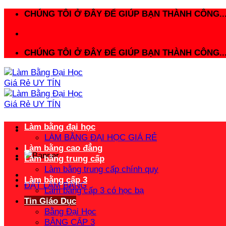
Bỏ
CHÚNG TÔI Ở ĐÂY ĐỂ GIÚP BẠN THÀNH CÔNG..
qua
nội
dung
CHÚNG TÔI Ở ĐÂY ĐỂ GIÚP BẠN THÀNH CÔNG..
Làm bằng đại học
LÀM BẰNG ĐẠI HỌC GIÁ RẺ
Làm bằng cao đẳng
Làm bằng trung cấp
Làm bằng trung cấp chính quy
Làm bằng cấp 3
ĐẶT LÀM BẰNG
Làm bằng cấp 3 có học bạ
Tin Giáo Dục
Bằng Đại Học
BẰNG CẤP 3