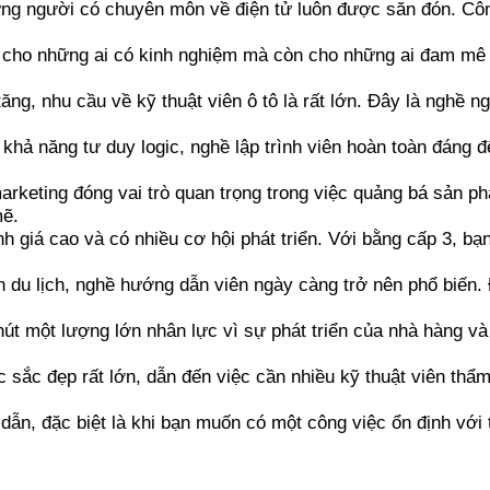
ững người có chuyên môn về điện tử luôn được săn đón. Công
 cho những ai có kinh nghiệm mà còn cho những ai đam mê g
tăng, nhu cầu về kỹ thuật viên ô tô là rất lớn. Đây là nghề
hả năng tư duy logic, nghề lập trình viên hoàn toàn đáng để
marketing đóng vai trò quan trọng trong việc quảng bá sản p
mẽ.
 giá cao và có nhiều cơ hội phát triển. Với bằng cấp 3, bạn
nh du lịch, nghề hướng dẫn viên ngày càng trở nên phổ biến.
hút một lượng lớn nhân lực vì sự phát triển của nhà hàng 
 sắc đẹp rất lớn, dẫn đến việc cần nhiều kỹ thuật viên th
 dẫn, đặc biệt là khi bạn muốn có một công việc ổn định với