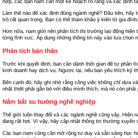
hợp, các bạn nam cần một kế hoạch rõ ràng và xác định t
Làm thế nào để xác định đúng ngành nghề? Đầu tiên, hãy tự
trò rất quan trọng. Bạn có thể tham khảo ý kiến từ gia đìn
Hơn nữa, nam giới nên phân tích thị trường lao động hiện 
từng lĩnh vực. Áp dụng những thông tin này vào lựa chọn n
Phân tích bản thân
Trước khi quyết định, bạn cần dành thời gian để tự phân t
kinh doanh hay dịch vụ. Ngược lại, nếu bạn yêu thích kỹ t
Bên cạnh đó, hãy ghi nhớ rằng công việc không chỉ dựa v
nhất thiết phải gắn bó với điều mình thích, mà nó còn phải
Nắm bắt xu hướng nghề nghiệp
Thế giới luôn thay đổi và các ngành nghề cũng vậy. Hiện n
đang rất hot. Vì vậy, hãy cập nhật thông tin thường xuyên
Các bạn nam cũng cần mở rộng tư duy và sẵn sàng học hỏi