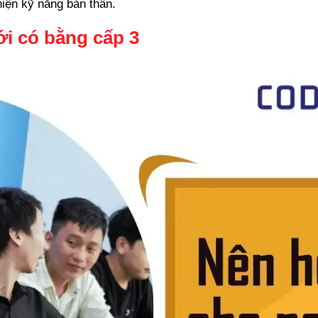
hiện kỹ năng bản thân.
ới có bằng cấp 3