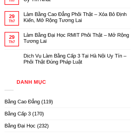
Th7
ở
Quy
Phôi
Dịch
Không
Trình
Thật
Vụ
có
Làm
Làm Bằng Cao Đẳng Phôi Thật – Xóa Bỏ Định
Làm
bình
Bằng
29
Bằng
luận
Đại
Kiến, Mở Rộng Tương Lai
Th7
ở
Đại
Học
Dịch
Không
Học
Hợp
Vụ
có
Có
Pháp
Làm Bằng Đại Học RMIT Phôi Thật – Mở Rộng
Làm
bình
Hồ
29
Bằng
luận
Sơ
Tương Lai
Th7
ở
Cấp
Gốc
Làm
Không
3
Tại
Bằng
có
TPHCM
Trường
Dịch Vụ Làm Bằng Cấp 3 Tại Hà Nội Uy Tín –
Cao
bình
Phôi
Đẳng
luận
Thật,
Phôi Thật Đúng Pháp Luật
ở
Phôi
Uy
Làm
Không
Thật
Tín
Bằng
có
–
Nhất
Đại
bình
Xóa
Học
luận
DANH MỤC
Bỏ
ở
RMIT
Định
Dịch
Phôi
Kiến,
Vụ
Thật
Mở
Làm
–
Rộng
Bằng Cao Đẳng
(119)
Bằng
Mở
Tương
Cấp
Rộng
Lai
3
Tương
Bằng Cấp 3
(170)
Tại
Lai
Hà
Nội
Bằng Đại Học
(232)
Uy
Tín