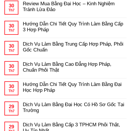
Review Mua Bằng Đại Học – Kinh Nghiệm
30
Tránh Lừa Đảo
Th7
Không
có
Hướng Dẫn Chi Tiết Quy Trình Làm Bằng Cấp
bình
30
luận
3 Hợp Pháp
Th7
ở
Review
Không
Mua
có
Dịch Vụ Làm Bằng Trung Cấp Hợp Pháp, Phôi
Bằng
bình
30
Đại
luận
Gốc Chuẩn
Th7
ở
Học
Hướng
Không
–
Dẫn
có
Kinh
Dịch Vụ Làm Bằng Cao Đẳng Hợp Pháp,
Chi
bình
Nghiệm
30
Tiết
luận
Tránh
Chuẩn Phôi Thật
Th7
ở
Quy
Lừa
Dịch
Không
Trình
Đảo
Vụ
có
Làm
Hướng Dẫn Chi Tiết Quy Trình Làm Bằng Đại
Làm
bình
Bằng
30
Bằng
luận
Cấp
Học Hợp Pháp
Th7
ở
Trung
3
Dịch
Không
Cấp
Hợp
Vụ
có
Hợp
Pháp
Dịch Vụ Làm Bằng Đại Học Có Hồ Sơ Gốc Tại
Làm
bình
Pháp,
29
Bằng
luận
Phôi
Trường
Th7
ở
Cao
Gốc
Hướng
Không
Đẳng
Chuẩn
Dẫn
có
Hợp
Dịch Vụ Làm Bằng Cấp 3 TPHCM Phôi Thật,
Chi
bình
Pháp,
29
Tiết
luận
Chuẩn
Uy Tín Nhất